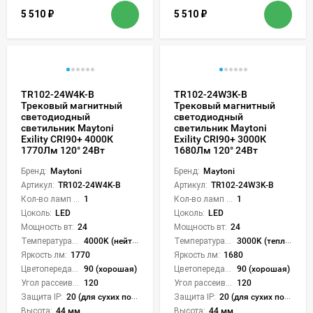
5 510
₽
5 510
₽
TR102-24W4K-B
TR102-24W3K-B
Трековый магнитный
Трековый магнитный
светодиодный
светодиодный
светильник Maytoni
светильник Maytoni
Exility CRI90+ 4000К
Exility CRI90+ 3000К
1770Лм 120° 24Вт
1680Лм 120° 24Вт
Бренд:
Maytoni
Бренд:
Maytoni
Артикул:
TR102-24W4K-B
Артикул:
TR102-24W3K-B
Кол-во ламп или LED:
1
Кол-во ламп или LED:
1
Цоколь:
LED
Цоколь:
LED
Мощность вт:
24
Мощность вт:
24
Температура света:
4000K (нейтральный)
Температура света:
3000K (теплый)
Яркость лм:
1770
Яркость лм:
1680
Цветопередача (CRI):
90 (хорошая)
Цветопередача (CRI):
90 (хорошая)
Угол рассеивания света °:
120
Угол рассеивания света °:
120
Защита IP:
20 (для сухих пом.)
Защита IP:
20 (для сухих пом.)
Высота:
44 мм
Высота:
44 мм