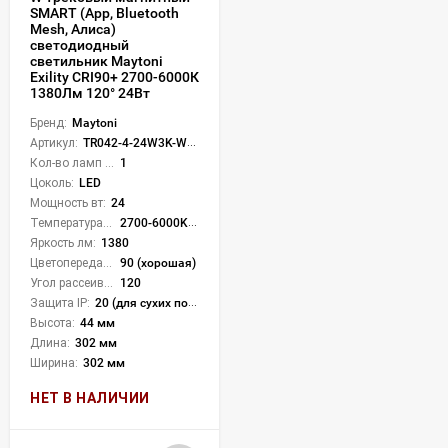
SMART (App, Bluetooth
Mesh, Алиса)
светодиодный
светильник Maytoni
Exility CRI90+ 2700-6000К
1380Лм 120° 24Вт
Бренд:
Maytoni
Артикул:
TR042-4-24W3K-WW-DS-W
Кол-во ламп или LED:
1
Цоколь:
LED
Мощность вт:
24
Температура света:
2700-6000K (плавная рег.)
Яркость лм:
1380
Цветопередача (CRI):
90 (хорошая)
Угол рассеивания света °:
120
Защита IP:
20 (для сухих пом.)
Высота:
44 мм
Длина:
302 мм
Ширина:
302 мм
НЕТ В НАЛИЧИИ