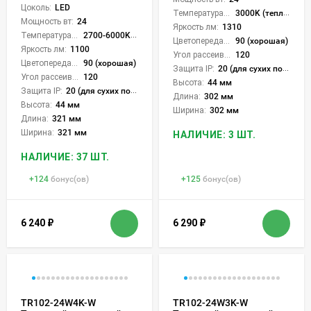
Цоколь:
LED
Температура света:
3000K (теплый)
Мощность вт:
24
Яркость лм:
1310
Температура света:
2700-6000K (плавная рег.)
Цветопередача (CRI):
90 (хорошая)
Яркость лм:
1100
Угол рассеивания света °:
120
Цветопередача (CRI):
90 (хорошая)
Защита IP:
20 (для сухих пом.)
Угол рассеивания света °:
120
Высота:
44 мм
Защита IP:
20 (для сухих пом.)
Длина:
302 мм
Высота:
44 мм
Ширина:
302 мм
Длина:
321 мм
Ширина:
321 мм
НАЛИЧИЕ: 3 ШТ.
НАЛИЧИЕ: 37 ШТ.
+
124
бонус(ов)
+
125
бонус(ов)
6 240
₽
6 290
₽
TR102-24W4K-W
TR102-24W3K-W