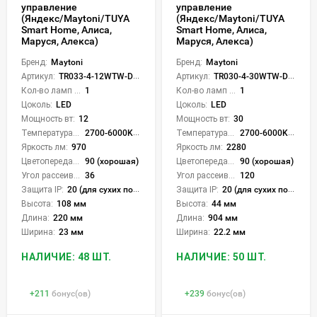
управление
управление
(Яндекс/Maytoni/TUYA
(Яндекс/Maytoni/TUYA
Smart Home, Алиса,
Smart Home, Алиса,
Маруся, Алекса)
Маруся, Алекса)
Бренд:
Maytoni
Бренд:
Maytoni
Артикул:
TR033-4-12WTW-DD2-W
Артикул:
TR030-4-30WTW-DD2-W
Кол-во ламп или LED:
1
Кол-во ламп или LED:
1
Цоколь:
LED
Цоколь:
LED
Мощность вт:
12
Мощность вт:
30
Температура света:
2700-6000K (плавная рег.)
Температура света:
2700-6000K (плавная рег.)
Яркость лм:
970
Яркость лм:
2280
Цветопередача (CRI):
90 (хорошая)
Цветопередача (CRI):
90 (хорошая)
Угол рассеивания света °:
36
Угол рассеивания света °:
120
Защита IP:
20 (для сухих пом.)
Защита IP:
20 (для сухих пом.)
Высота:
108 мм
Высота:
44 мм
Длина:
220 мм
Длина:
904 мм
Ширина:
23 мм
Ширина:
22.2 мм
НАЛИЧИЕ: 48 ШТ.
НАЛИЧИЕ: 50 ШТ.
+
211
бонус(ов)
+
239
бонус(ов)