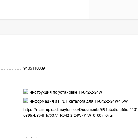
9405110039
Инструкция по установке TR042-2-24W
Информация из PDF каталога для TR042-2-24W4K-W
https://mais-upload.maytoni.de/Documents/691cbe5c-c65c-4401
c3957b894ffb/007/TR042-2-24W4K-W_0_007_0.rar