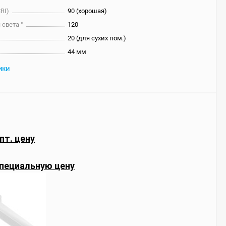
RI)
90 (хорошая)
 света °
120
20 (для сухих пом.)
44 мм
ИКИ
пт. цену
пециальную цену