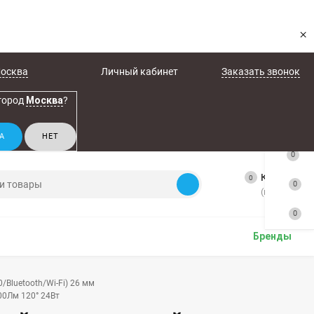
×
осква
Личный кабинет
Заказать звонок
город
Москва
?
0
Корзина
0
0
(пусто)
0
Бренды
0/Bluetooth/Wi-Fi) 26 мм
00Лм 120° 24Вт