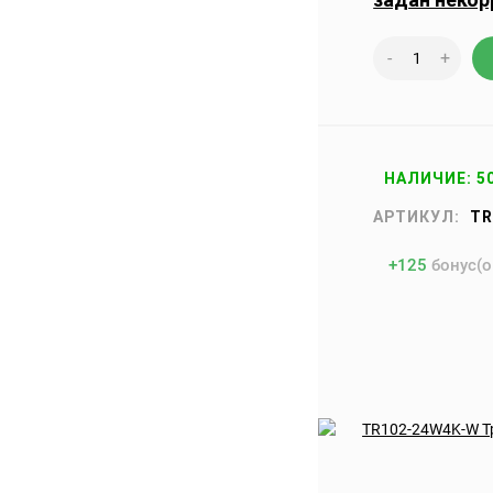
-
+
НАЛИЧИЕ: 5
АРТИКУЛ:
TR
+
125
бонус(о