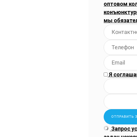
оптовом ко
конъюнктуры
мы обязате
Я соглаша
Запрос у
задан некор