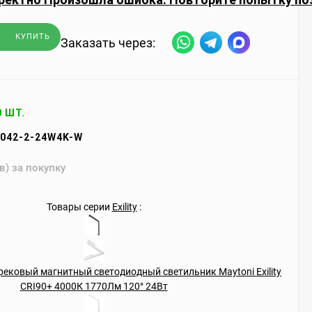
КУПИТЬ
Заказать через:
0 ШТ.
042-2-24W4K-W
в) за покупку
Товары серии
Exility
: