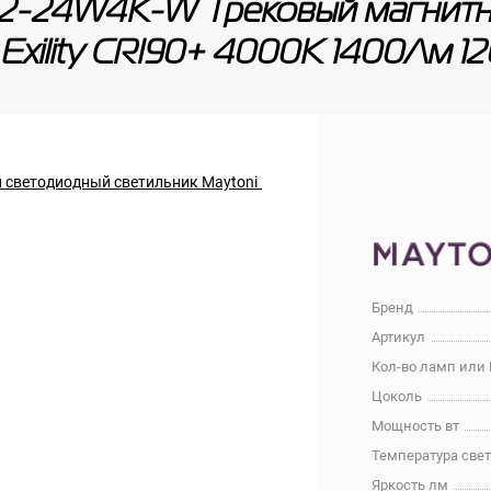
2-24W4K-W Трековый магнитны
 Exility CRI90+ 4000К 1400Лм 1
Бренд
Артикул
Кол-во ламп или
Цоколь
Мощность вт
Температура све
Яркость лм