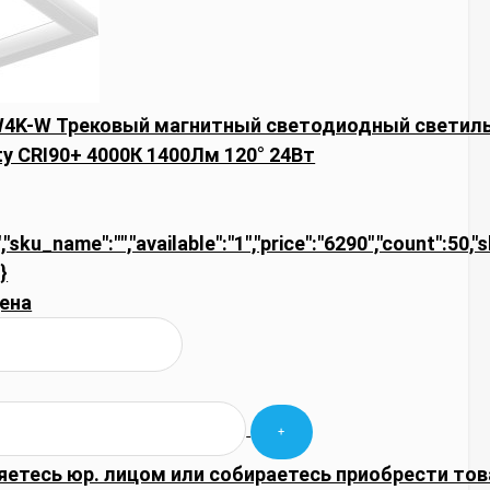
W4K-W Трековый магнитный светодиодный светил
ity CRI90+ 4000К 1400Лм 120° 24Вт
,"sku_name":"","available":"1","price":"6290","count":50,
}
ена
яетесь юр. лицом или собираетесь приобрести тов