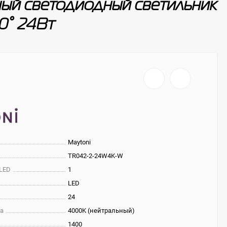
й светодиодный светильник
20° 24Вт
Maytoni
TR042-2-24W4K-W
 LED
1
LED
24
та
4000K (нейтральный)
1400