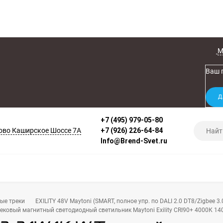
М
Ваш 
+7 (495) 979-05-80
во Каширское Шоссе 7А
+7 (926) 226-64-84
Info@Brend-Svet.ru
ые треки
EXILITY 48V Maytoni (SMART, полное упр. по DALI 2.0 DT8/Zigbee 3.
ековый магнитный светодиодный светильник Maytoni Exility CRI90+ 4000К 14