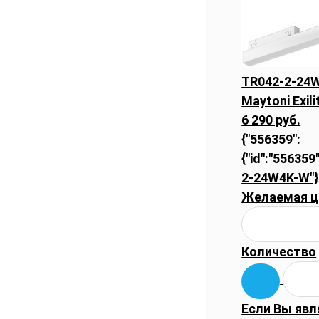
TR042-2-24
Maytoni Exil
6 290 руб.
{"556359":
{"id":"556359"
2-24W4K-W"}
Желаемая ц
Количество
Если Вы явл