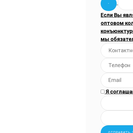
Если Вы явл
оптовом ко
конъюнктуры
мы обязате
Я соглаша