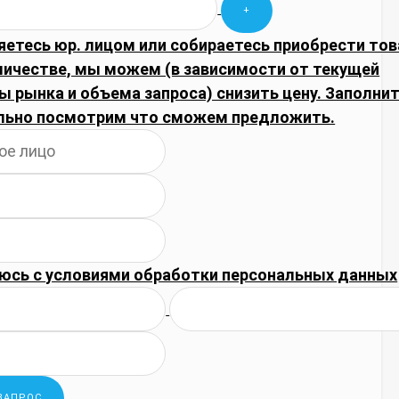
яетесь юр. лицом или собираетесь приобрести тов
личестве, мы можем (в зависимости от текущей
 рынка и объема запроса) снизить цену. Заполнит
льно посмотрим что сможем предложить.
юсь с
условиями обработки
персональных данных