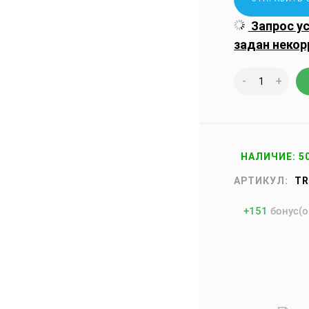
Запрос у
задан некор
-
+
НАЛИЧИЕ: 5
АРТИКУЛ:
TR
+
151
бонус(о