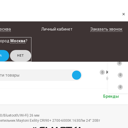
×
осква
Личный кабинет
Заказать звонок
город
Москва
?
0
Корзина
0
0
(пусто)
0
Бренды
0/Bluetooth/Wi-Fi) 26 мм
тильник Maytoni Exility CRI90+ 2700-6000К 1630Лм 24° 20Вт