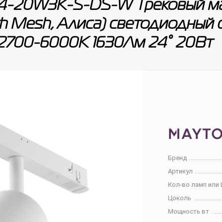
4-20W3K-S-DS-W Трековый ма
th Mesh, Алиса) светодиодный св
2700-6000К 1630Лм 24° 20Вт
Бренд
Артикул
Кол-во ламп или 
Цоколь
Мощность вт