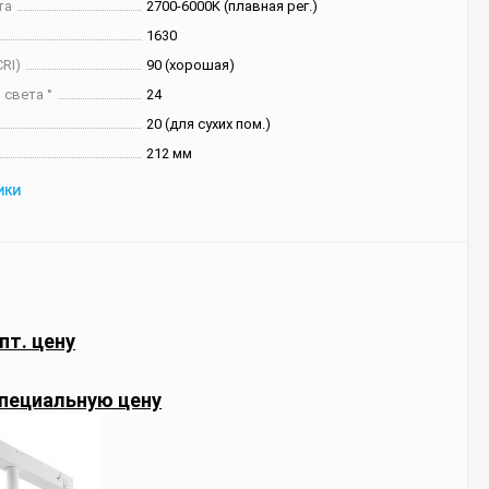
та
2700-6000K (плавная рег.)
1630
RI)
90 (хорошая)
 света °
24
20 (для сухих пом.)
212 мм
ИКИ
пт. цену
пециальную цену