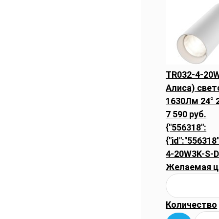
TR032-4-20W
Алиса) свет
1630Лм 24° 
7 590 руб.
{"556318":
{"id":"556318"
4-20W3K-S-D
Желаемая ц
Количество