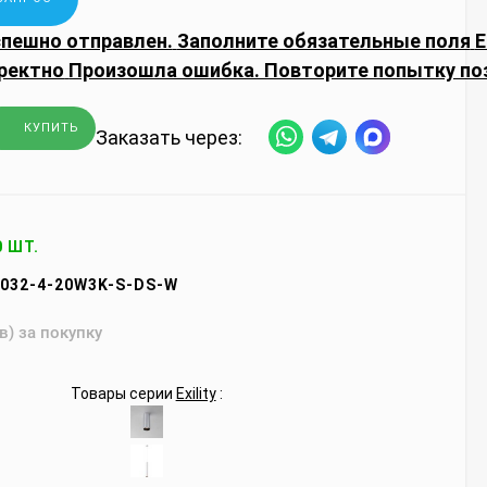
спешно отправлен.
Заполните обязательные поля
E
ректно
Произошла ошибка. Повторите попытку по
КУПИТЬ
Заказать через:
0 ШТ.
032-4-20W3K-S-DS-W
в) за покупку
Товары серии
Exility
: