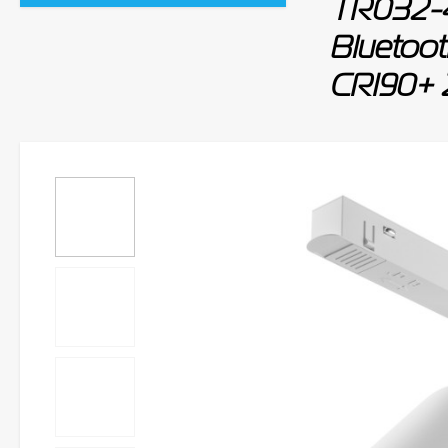
TR032-
Bluetoo
CRI90+ 