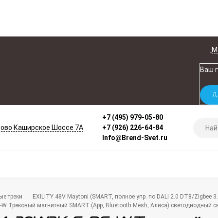
М
Ваш 
+7 (495) 979-05-80
ово Каширское Шоссе 7А
+7 (926) 226-64-84
Info@Brend-Svet.ru
ые треки
EXILITY 48V Maytoni (SMART, полное упр. по DALI 2.0 DT8/Zigbee 3.
W Трековый магнитный SMART (App, Bluetooth Mesh, Алиса) светодиодный све