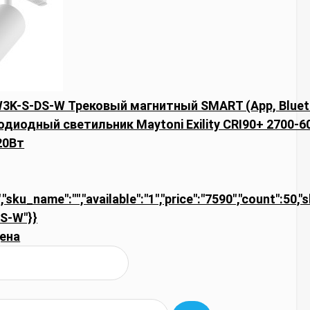
3K-S-DS-W Трековый магнитный SMART (App, Bluet
одиодный светильник Maytoni Exility CRI90+ 2700-6
20Вт
,"sku_name":"","available":"1","price":"7590","count":50,
S-W"}}
ена