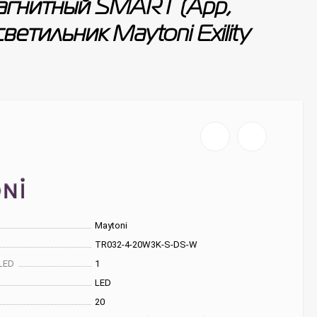
гнитный SMART (App,
етильник Maytoni Exility
Maytoni
TR032-4-20W3K-S-DS-W
LED
1
LED
20