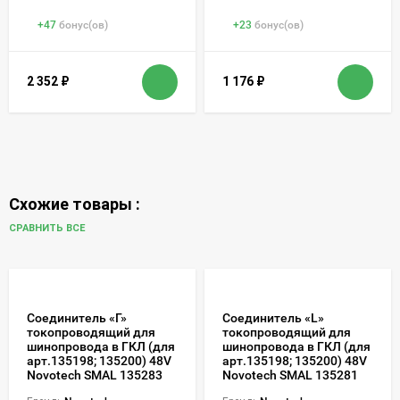
+
47
бонус(ов)
+
23
бонус(ов)
2 352
₽
1 176
₽
Схожие товары :
СРАВНИТЬ ВСЕ
Соединитель «Г»
Соединитель «L»
токопроводящий для
токопроводящий для
шинопровода в ГКЛ (для
шинопровода в ГКЛ (для
арт.135198; 135200) 48V
арт.135198; 135200) 48V
Novotech SMAL 135283
Novotech SMAL 135281