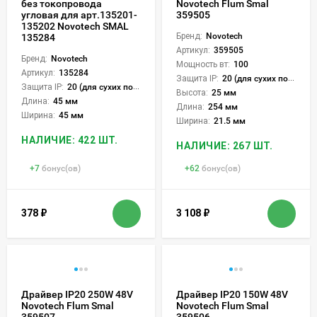
без токопровода
Novotech Flum Smal
угловая для арт.135201-
359505
135202 Novotech SMAL
Бренд:
Novotech
135284
Артикул:
359505
Бренд:
Novotech
Мощность вт:
100
Артикул:
135284
Защита IP:
20 (для сухих пом.)
Защита IP:
20 (для сухих пом.)
Высота:
25 мм
Длина:
45 мм
Длина:
254 мм
Ширина:
45 мм
Ширина:
21.5 мм
НАЛИЧИЕ: 422 ШТ.
НАЛИЧИЕ: 267 ШТ.
+
7
бонус(ов)
+
62
бонус(ов)
378
₽
3 108
₽
Драйвер IP20 250W 48V
Драйвер IP20 150W 48V
Novotech Flum Smal
Novotech Flum Smal
359507
359506