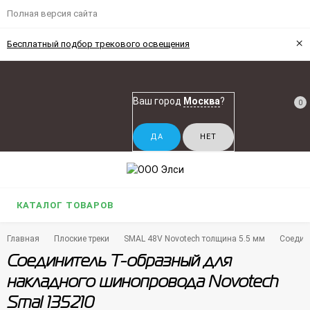
Полная версия сайта
×
Бесплатный подбор трекового освещения
Ваш город
Москва
?
0
КАТАЛОГ ТОВАРОВ
Главная
Плоские треки
SMAL 48V Novotech толщина 5.5 мм
Соедин
Соединитель Т-образный для
накладного шинопровода Novotech
Smal 135210