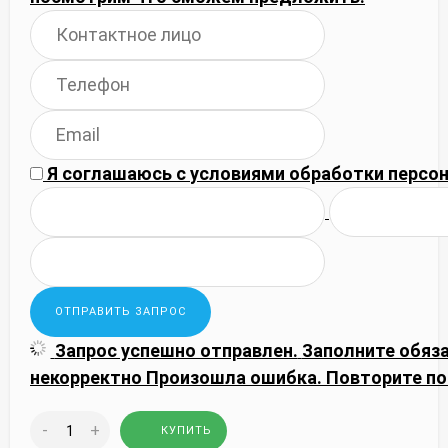
Я соглашаюсь с
условиями обработки
персон
Запрос успешно отправлен.
Заполните обяз
некорректно
Произошла ошибка. Повторите по
-
+
КУПИТЬ