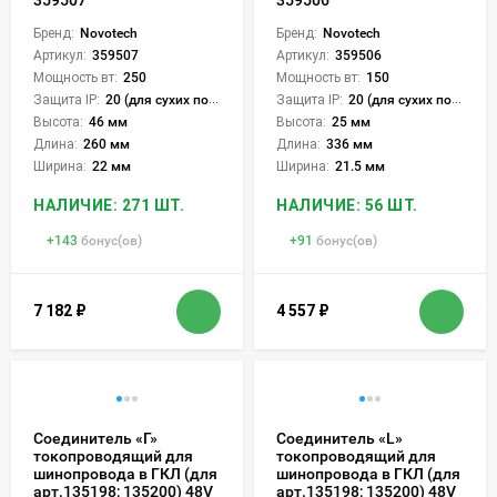
Бренд:
Novotech
Бренд:
Novotech
Артикул:
359507
Артикул:
359506
Мощность вт:
250
Мощность вт:
150
Защита IP:
20 (для сухих пом.)
Защита IP:
20 (для сухих пом.)
Высота:
46 мм
Высота:
25 мм
Длина:
260 мм
Длина:
336 мм
Ширина:
22 мм
Ширина:
21.5 мм
НАЛИЧИЕ: 271 ШТ.
НАЛИЧИЕ: 56 ШТ.
+
143
бонус(ов)
+
91
бонус(ов)
7 182
₽
4 557
₽
Соединитель «Г»
Соединитель «L»
токопроводящий для
токопроводящий для
шинопровода в ГКЛ (для
шинопровода в ГКЛ (для
арт.135198; 135200) 48V
арт.135198; 135200) 48V