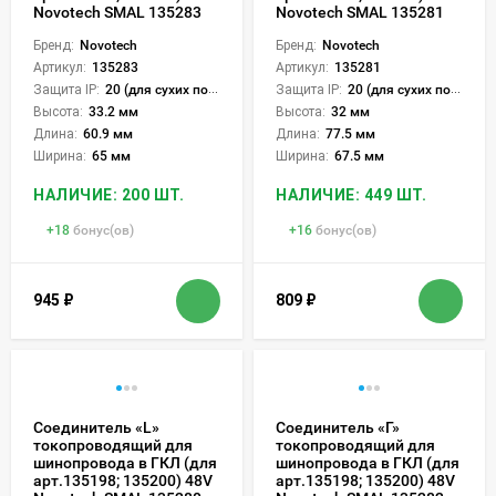
Novotech SMAL 135283
Novotech SMAL 135281
Бренд:
Novotech
Бренд:
Novotech
Артикул:
135283
Артикул:
135281
Защита IP:
20 (для сухих пом.)
Защита IP:
20 (для сухих пом.)
Высота:
33.2 мм
Высота:
32 мм
Длина:
60.9 мм
Длина:
77.5 мм
Ширина:
65 мм
Ширина:
67.5 мм
НАЛИЧИЕ: 200 ШТ.
НАЛИЧИЕ: 449 ШТ.
+
18
бонус(ов)
+
16
бонус(ов)
945
₽
809
₽
Соединитель «L»
Соединитель «Г»
токопроводящий для
токопроводящий для
шинопровода в ГКЛ (для
шинопровода в ГКЛ (для
арт.135198; 135200) 48V
арт.135198; 135200) 48V