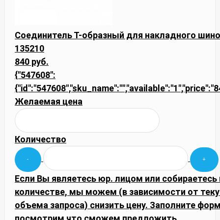
Соединитель Т-образный для накладного шино
135210
840 руб.
{"547608":
{"id":"547608","sku_name":"","available":"1","price":"
Желаемая цена
Количество
Если Вы являетесь юр. лицом или собираетесь
количестве, мы можем (в зависимости от тек
объема запроса) снизить цену. Заполните фор
посмотрим что сможем предложить.