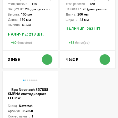
Угол рассеивания света °:
120
Угол рассеивания света °:
120
Защита IP:
20 (для сухих пом.)
Защита IP:
20 (для сухих пом.)
Высота:
150 мм
Длина:
200 мм
Длина:
150 мм
Ширина:
43 мм
Ширина:
43 мм
НАЛИЧИЕ: 203 ШТ.
НАЛИЧИЕ: 218 ШТ.
+
60
бонус(ов)
+
93
бонус(ов)
3 045
₽
4 652
₽
Бра Novotech 357858
SMENA светодиодная
LED 6W
Бренд:
Novotech
Артикул:
357858
Кол-во ламп или LED:
1