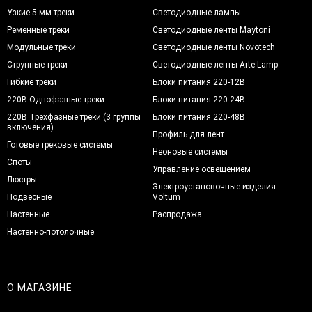
Узкие 5 мм треки
Светодиодные лампы
Ременные треки
Светодиодные ленты Maytoni
Модульные треки
Светодиодные ленты Novotech
Струнные треки
Светодиодные ленты Arte Lamp
Гибкие треки
Блоки питания 220-12В
220В Однофазные треки
Блоки питания 220-24В
220В Трехфазные треки (3 группы
Блоки питания 220-48В
включения)
Профиль для лент
Готовые трековые системы
Неоновые системы
Споты
Управление освещением
Люстры
Электроустановочные изделия
Подвесные
Voltum
Настенные
Распродажа
Настенно-потолочные
О МАГАЗИНЕ