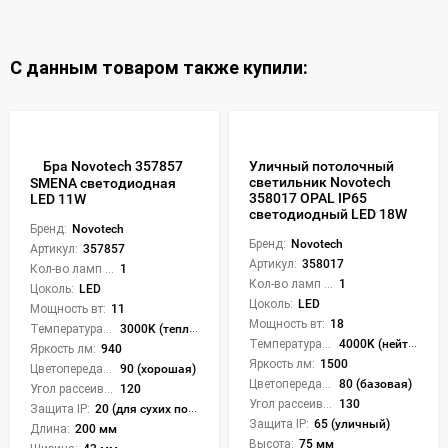
С данным товаром также купили:
Бра Novotech 357857
Уличный потолочный
светильник Novotech
SMENA светодиодная
358017 OPAL IP65
LED 11W
светодиодный LED 18W
Бренд:
Novotech
Бренд:
Novotech
Артикул:
357857
Артикул:
358017
Кол-во ламп или LED:
1
Кол-во ламп или LED:
1
Цоколь:
LED
Цоколь:
LED
Мощность вт:
11
Мощность вт:
18
Температура света:
3000K (теплый)
Температура света:
4000K (нейтральный)
Яркость лм:
940
Яркость лм:
1500
Цветопередача (CRI):
90 (хорошая)
Цветопередача (CRI):
80 (базовая)
Угол рассеивания света °:
120
Угол рассеивания света °:
130
Защита IP:
20 (для сухих пом.)
Защита IP:
65 (уличный)
Длина:
200 мм
Высота:
75 мм