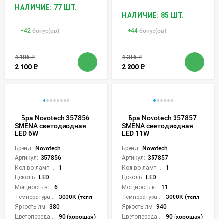
НАЛИЧИЕ: 77 ШТ.
НАЛИЧИЕ: 85 ШТ.
+
42
бонус(ов)
+
44
бонус(ов)
4 106
₽
4 316
₽
2 100
₽
2 200
₽
Бра Novotech 357856
Бра Novotech 357857
SMENA светодиодная
SMENA светодиодная
LED 6W
LED 11W
Бренд:
Novotech
Бренд:
Novotech
Артикул:
357856
Артикул:
357857
Кол-во ламп или LED:
1
Кол-во ламп или LED:
1
Цоколь:
LED
Цоколь:
LED
Мощность вт:
6
Мощность вт:
11
Температура света:
3000K (теплый)
Температура света:
3000K (теплый)
Яркость лм:
380
Яркость лм:
940
Цветопередача (CRI):
90 (хорошая)
Цветопередача (CRI):
90 (хорошая)