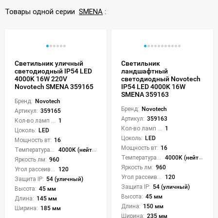
Товары одной серии
SMENA
:
Светильник уличный
Светильник
светодиодный IP54 LED
ландшафтный
4000K 16W 220V
светодиодный Novotech
Novotech SMENA 359165
IP54 LED 4000K 16W
SMENA 359163
Бренд:
Novotech
Бренд:
Novotech
Артикул:
359165
Артикул:
359163
Кол-во ламп или LED:
1
Кол-во ламп или LED:
1
Цоколь:
LED
Цоколь:
LED
Мощность вт:
16
Мощность вт:
16
Температура света:
4000K (нейтральный)
Температура света:
4000K (нейтральный)
Яркость лм:
960
Яркость лм:
960
Угол рассеивания света °:
120
Угол рассеивания света °:
120
Защита IP:
54 (уличный)
Защита IP:
54 (уличный)
Высота:
45 мм
Высота:
45 мм
Длина:
145 мм
Длина:
150 мм
Ширина:
185 мм
Ширина:
235 мм