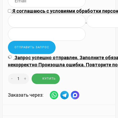
Я соглашаюсь с
условиями обработки
персон
Запрос успешно отправлен.
Заполните обяз
некорректно
Произошла ошибка. Повторите по
-
+
КУПИТЬ
Заказать через: