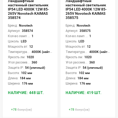
Ландшафтный
Ландшафтный
настенный светильник
настенный светильник
IP54 LED 4000K 12W 85-
IP54 LED 4000K 12W 85-
265V Novotech KAIMAS
265V Novotech KAIMAS
358574
358575
Бренд:
Novotech
Бренд:
Novotech
Артикул:
358574
Артикул:
358575
Кол-во ламп или LED:
1
Кол-во ламп или LED:
1
Цоколь:
LED
Цоколь:
LED
Мощность вт:
12
Мощность вт:
12
Температура света:
4000K (нейтральный)
Температура света:
4000K (нейтральный)
Яркость лм:
1020
Яркость лм:
1020
Угол рассеивания света °:
360
Угол рассеивания света °:
360
Защита IP:
54 (уличный)
Защита IP:
54 (уличный)
Высота:
102 мм
Высота:
102 мм
Длина:
184 мм
Длина:
184 мм
Ширина:
176 мм
Ширина:
176 мм
НАЛИЧИЕ: 448 ШТ.
НАЛИЧИЕ: 419 ШТ.
+
78
бонус(ов)
+
78
бонус(ов)