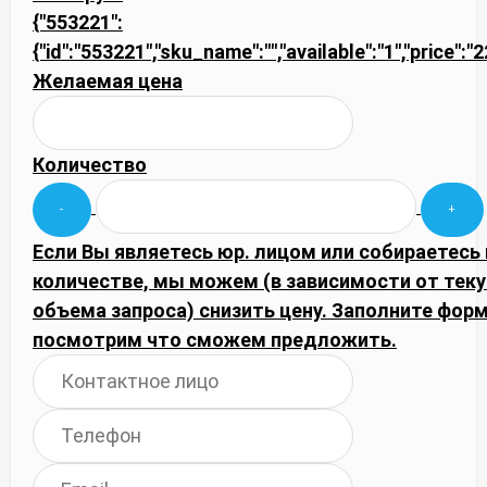
{"553221":
{"id":"553221","sku_name":"","available":"1","price":"
Желаемая цена
Количество
Если Вы являетесь юр. лицом или собираетесь
количестве, мы можем (в зависимости от тек
объема запроса) снизить цену. Заполните фор
посмотрим что сможем предложить.