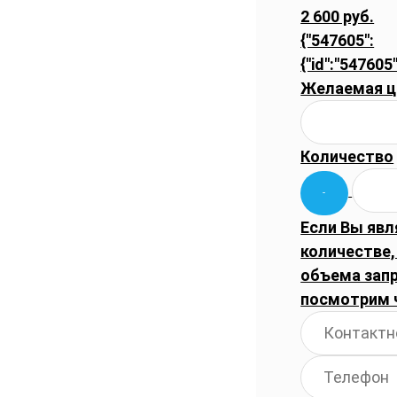
2 600 руб.
{"547605":
{"id":"547605"
Желаемая ц
Количество
Если Вы явл
количестве,
объема запр
посмотрим 