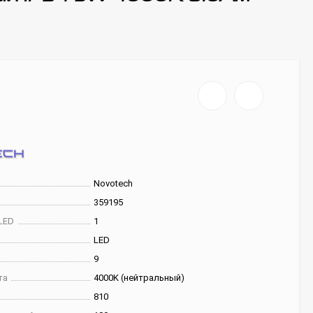
Novotech
359195
LED
1
LED
9
та
4000K (нейтральный)
810