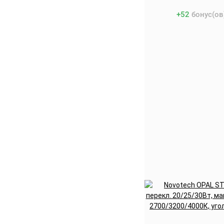
+
52
бонус(ов