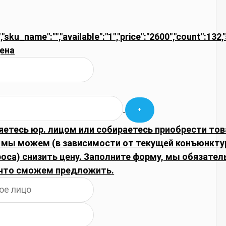
,"sku_name":"","available":"1","price":"2600","count":132
ена
яетесь юр. лицом или собираетесь приобрести тов
 мы можем (в зависимости от текущей конъюнкту
оса) снизить цену. Заполните форму, мы обязател
что сможем предложить.