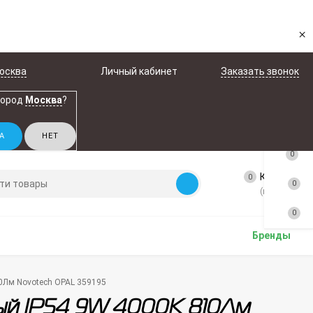
×
осква
Личный кабинет
Заказать звонок
город
Москва
?
0
Корзина
0
0
(пусто)
0
Бренды
0Лм Novotech OPAL 359195
ый IP54 9W 4000K 810Лм