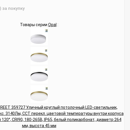
) за покупку
Товары серии
Opal
: