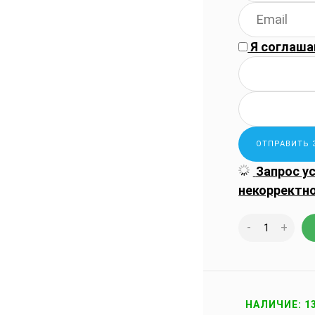
Я соглаша
Запрос у
некорректн
-
+
НАЛИЧИЕ: 1