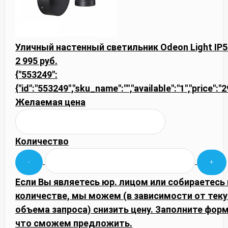
Уличный настенный светильник Odeon Light IP
2 995 руб.
{"553249":
{"id":"553249","sku_name":"","available":"1","price":
Желаемая цена
Количество
Если Вы являетесь юр. лицом или собираетесь
количестве, мы можем (в зависимости от тек
объема запроса) снизить цену. Заполните фор
что сможем предложить.