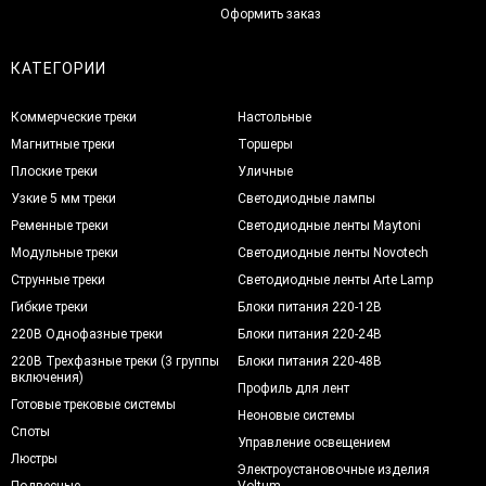
Оформить заказ
КАТЕГОРИИ
Коммерческие треки
Настольные
Магнитные треки
Торшеры
Плоские треки
Уличные
Узкие 5 мм треки
Светодиодные лампы
Ременные треки
Светодиодные ленты Maytoni
Модульные треки
Светодиодные ленты Novotech
Струнные треки
Светодиодные ленты Arte Lamp
Гибкие треки
Блоки питания 220-12В
220В Однофазные треки
Блоки питания 220-24В
220В Трехфазные треки (3 группы
Блоки питания 220-48В
включения)
Профиль для лент
Готовые трековые системы
Неоновые системы
Споты
Управление освещением
Люстры
Электроустановочные изделия
Подвесные
Voltum