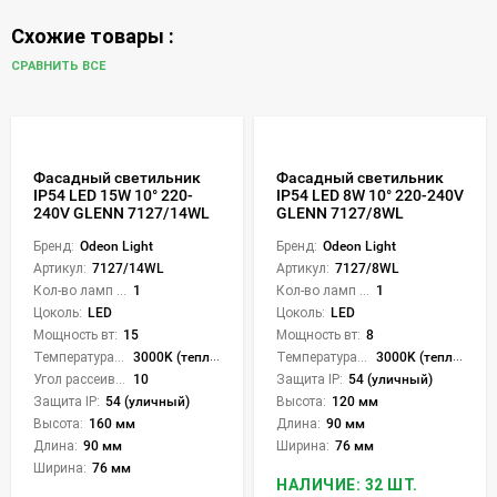
Схожие товары :
СРАВНИТЬ ВСЕ
Фасадный светильник
Фасадный светильник
IP54 LED 15W 10° 220-
IP54 LED 8W 10° 220-240V
240V GLENN 7127/14WL
GLENN 7127/8WL
Бренд:
Odeon Light
Бренд:
Odeon Light
Артикул:
7127/14WL
Артикул:
7127/8WL
Кол-во ламп или LED:
1
Кол-во ламп или LED:
1
Цоколь:
LED
Цоколь:
LED
Мощность вт:
15
Мощность вт:
8
Температура света:
3000K (теплый)
Температура света:
3000K (теплый)
Угол рассеивания света °:
10
Защита IP:
54 (уличный)
Защита IP:
54 (уличный)
Высота:
120 мм
Высота:
160 мм
Длина:
90 мм
Длина:
90 мм
Ширина:
76 мм
Ширина:
76 мм
НАЛИЧИЕ: 32 ШТ.