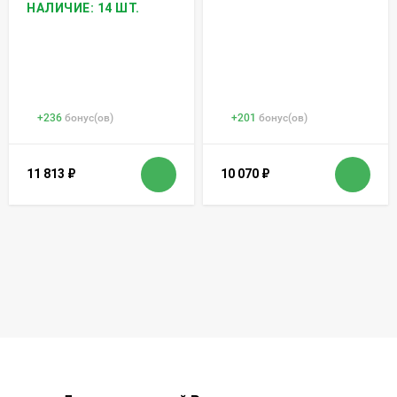
НАЛИЧИЕ: 14 ШТ.
+
236
бонус(ов)
+
201
бонус(ов)
11 813
₽
10 070
₽