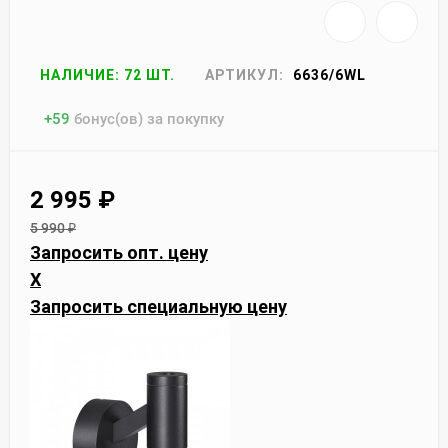
НАЛИЧИЕ: 72 ШТ.
АРТИКУЛ:
6636/6WL
+
59
бонус(ов) за покупку
2 995
₽
5 990
₽
Запросить опт. цену
X
Запросить специальную цену