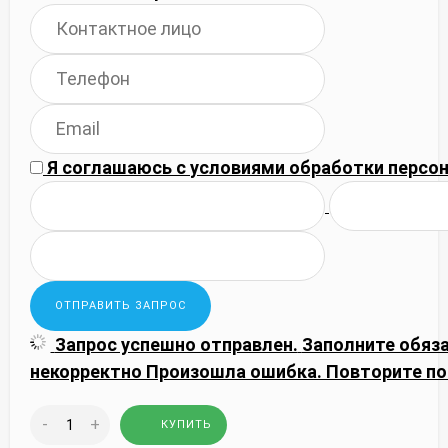
Я соглашаюсь с
условиями обработки
персон
Запрос успешно отправлен.
Заполните обяз
некорректно
Произошла ошибка. Повторите по
-
+
КУПИТЬ