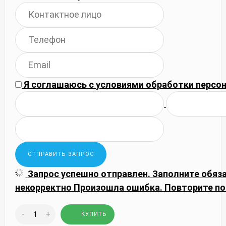
Я соглашаюсь с
условиями обработки
персон
Запрос успешно отправлен.
Заполните обяз
некорректно
Произошла ошибка. Повторите по
-
+
КУПИТЬ