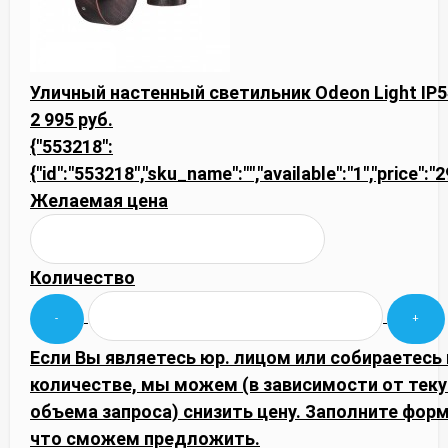
Уличный настенный светильник Odeon Light IP5
2 995 руб.
{"553218":
{"id":"553218","sku_name":"","available":"1","price":"
Желаемая цена
Количество
Если Вы являетесь юр. лицом или собираетесь
количестве, мы можем (в зависимости от тек
объема запроса) снизить цену. Заполните фор
что сможем предложить.