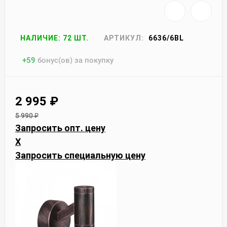
НАЛИЧИЕ: 72 ШТ.
АРТИКУЛ:
6636/6BL
+
59
бонус(ов) за покупку
2 995
₽
5 990
₽
Запросить опт. цену
X
Запросить специальную цену