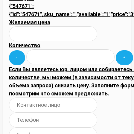
{"547671":
{"id":"547671","sku_name":"","available":"1","price":"
Желаемая цена
Количество
Если Вы являетесь юр. лицом или собираетесь
количестве, мы можем (в зависимости от тек
объема запроса) снизить цену. Заполните фор
посмотрим что сможем предложить.