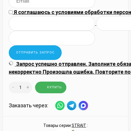
Я соглашаюсь с
условиями обработки
персон
Запрос успешно отправлен.
Заполните обяз
некорректно
Произошла ошибка. Повторите по
-
+
КУПИТЬ
Заказать через:
Товары серии
STRAIT
: