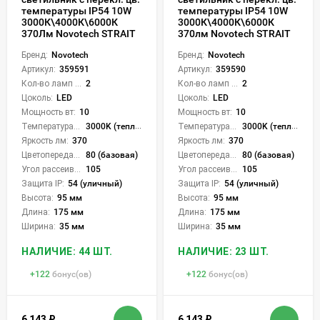
температуры IP54 10W
температуры IP54 10W
3000К\4000К\6000К
3000К\4000К\6000К
370Лм Novotech STRAIT
370лм Novotech STRAIT
Бренд:
Novotech
Бренд:
Novotech
Артикул:
359591
Артикул:
359590
Кол-во ламп или LED:
2
Кол-во ламп или LED:
2
Цоколь:
LED
Цоколь:
LED
Мощность вт:
10
Мощность вт:
10
Температура света:
3000K (теплый), 4000K (нейтральный), 6000K (холодный), CCT механическое переключение
Температура света:
3000K (теплый), 4000K (нейтральный), 6000K (холодный), CCT механическое переключение
Яркость лм:
370
Яркость лм:
370
Цветопередача (CRI):
80 (базовая)
Цветопередача (CRI):
80 (базовая)
Угол рассеивания света °:
105
Угол рассеивания света °:
105
Защита IP:
54 (уличный)
Защита IP:
54 (уличный)
Высота:
95 мм
Высота:
95 мм
Длина:
175 мм
Длина:
175 мм
Ширина:
35 мм
Ширина:
35 мм
НАЛИЧИЕ: 44 ШТ.
НАЛИЧИЕ: 23 ШТ.
+
122
бонус(ов)
+
122
бонус(ов)
6 143
₽
6 143
₽