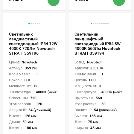
Светильник
Светильник
ландшафтный
ландшафтный
светодиодный IP54 12W
светодиодный IP54 8W
4000K 720Лм Novotech
4000K 560Лм Novotech
STRAIT 359196
STRAIT 359194
Бренд:
Novotech
Бренд:
Novotech
Артикул:
359196
Артикул:
359194
Кол-во ламп или LED:
1
Кол-во ламп или LED:
1
Цоколь:
LED
Цоколь:
LED
Мощность вт:
12
Мощность вт:
8
Температура света:
4000K (нейтральный)
Температура света:
4000K (нейтральный)
Яркость лм:
720
Яркость лм:
560
Угол рассеивания света °:
120
Угол рассеивания света °:
50
Защита IP:
54 (уличный)
Защита IP:
54 (уличный)
Высота:
126 мм
Высота:
165 мм
Длина:
50 мм
Длина:
75 мм
Ширина:
180 мм
Ширина:
45 мм