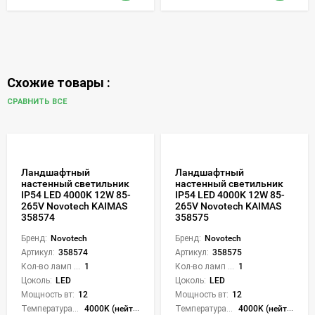
Схожие товары :
СРАВНИТЬ ВСЕ
Ландшафтный
Ландшафтный
настенный светильник
настенный светильник
IP54 LED 4000K 12W 85-
IP54 LED 4000K 12W 85-
265V Novotech KAIMAS
265V Novotech KAIMAS
358574
358575
Бренд:
Novotech
Бренд:
Novotech
Артикул:
358574
Артикул:
358575
Кол-во ламп или LED:
1
Кол-во ламп или LED:
1
Цоколь:
LED
Цоколь:
LED
Мощность вт:
12
Мощность вт:
12
Температура света:
4000K (нейтральный)
Температура света:
4000K (нейтральный)