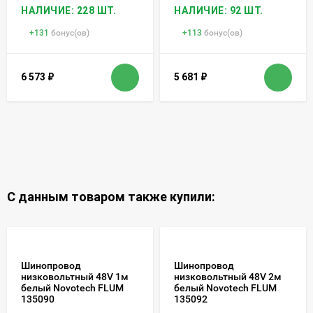
НАЛИЧИЕ: 228 ШТ.
НАЛИЧИЕ: 92 ШТ.
+
131
бонус(ов)
+
113
бонус(ов)
6 573
₽
5 681
₽
С данным товаром также купили:
Шинопровод
Шинопровод
низковольтный 48V 1м
низковольтный 48V 2м
белый Novotech FLUM
белый Novotech FLUM
135090
135092