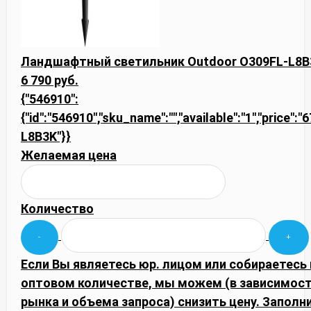
Ландшафтный светильник Outdoor O309FL-L8B
6 790 руб.
{"546910":
{"id":"546910","sku_name":"","available":"1","price":
L8B3K"}}
Желаемая цена
Количество
Если Вы являетесь юр. лицом или собираетесь 
оптовом количестве, мы можем (в зависимос
рынка и объема запроса) снизить цену. Запол