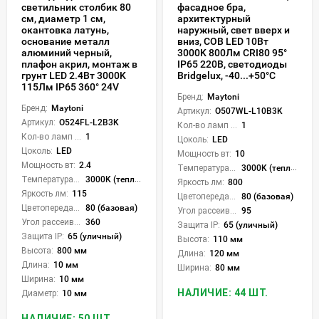
светильник столбик 80
фасадное бра,
см, диаметр 1 см,
архитектурный
окантовка латунь,
наружный, свет вверх и
основание металл
вниз, COB LED 10Вт
алюминий черный,
3000K 800Лм CRI80 95°
плафон акрил, монтаж в
IP65 220В, светодиоды
грунт LED 2.4Вт 3000K
Bridgelux, -40...+50°C
115Лм IP65 360° 24V
Бренд:
Maytoni
Бренд:
Maytoni
Артикул:
O507WL-L10B3K
Артикул:
O524FL-L2B3K
Кол-во ламп или LED:
1
Кол-во ламп или LED:
1
Цоколь:
LED
Цоколь:
LED
Мощность вт:
10
Мощность вт:
2.4
Температура света:
3000K (теплый)
Температура света:
3000K (теплый)
Яркость лм:
800
Яркость лм:
115
Цветопередача (CRI):
80 (базовая)
Цветопередача (CRI):
80 (базовая)
Угол рассеивания света °:
95
Угол рассеивания света °:
360
Защита IP:
65 (уличный)
Защита IP:
65 (уличный)
Высота:
110 мм
Высота:
800 мм
Длина:
120 мм
Длина:
10 мм
Ширина:
80 мм
Ширина:
10 мм
НАЛИЧИЕ: 44 ШТ.
Диаметр:
10 мм
НАЛИЧИЕ: 50 ШТ.