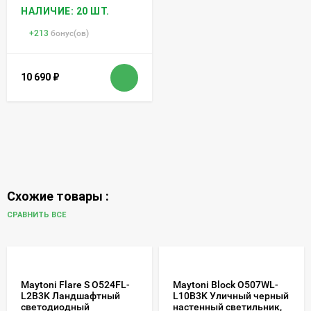
НАЛИЧИЕ: 20 ШТ.
+
213
бонус(ов)
10 690
₽
Схожие товары :
СРАВНИТЬ ВСЕ
Maytoni Flare S O524FL-
Maytoni Block O507WL-
L2B3K Ландшафтный
L10B3K Уличный черный
светодиодный
настенный светильник,