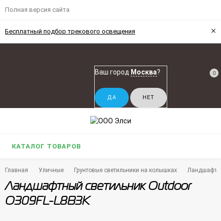
Полная версия сайта
×
Бесплатный подбор трекового освещения
Ваш город
Москва
?
0
КАТАЛОГ ТОВАРОВ
Главная
Уличные
Грунтовые светильники на колышках
Ландшафтны
Ландшафтный светильник Outdoor
O309FL-L8B3K