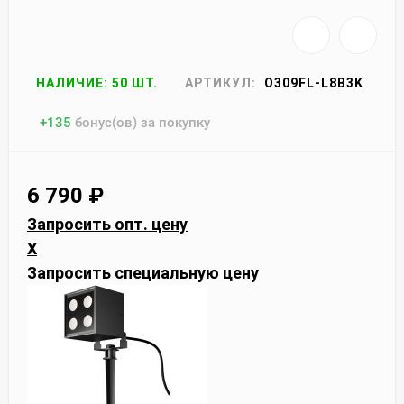
НАЛИЧИЕ: 50 ШТ.
АРТИКУЛ:
O309FL-L8B3K
+
135
бонус(ов) за покупку
6 790
₽
Запросить опт. цену
X
Запросить специальную цену