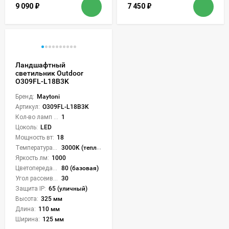
9 090
₽
7 450
₽
Ландшафтный
светильник Outdoor
O309FL-L18B3K
Бренд:
Maytoni
Артикул:
O309FL-L18B3K
Кол-во ламп или LED:
1
Цоколь:
LED
Мощность вт:
18
Температура света:
3000K (теплый)
Яркость лм:
1000
Цветопередача (CRI):
80 (базовая)
Угол рассеивания света °:
30
Защита IP:
65 (уличный)
Высота:
325 мм
Длина:
110 мм
Ширина:
125 мм