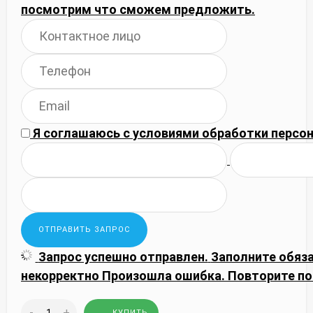
посмотрим что сможем предложить.
Я соглашаюсь с
условиями обработки
персон
Запрос успешно отправлен.
Заполните обяз
некорректно
Произошла ошибка. Повторите по
-
+
КУПИТЬ