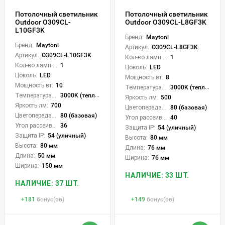
Потолочный светильник
Потолочный светильник
Outdoor O309CL-
Outdoor O309CL-L8GF3K
L10GF3K
Бренд:
Maytoni
Бренд:
Maytoni
Артикул:
O309CL-L8GF3K
Артикул:
O309CL-L10GF3K
Кол-во ламп или LED:
1
Кол-во ламп или LED:
1
Цоколь:
LED
Цоколь:
LED
Мощность вт:
8
Мощность вт:
10
Температура света:
3000K (теплый)
Температура света:
3000K (теплый)
Яркость лм:
500
Яркость лм:
700
Цветопередача (CRI):
80 (базовая)
Цветопередача (CRI):
80 (базовая)
Угол рассеивания света °:
40
Угол рассеивания света °:
36
Защита IP:
54 (уличный)
Защита IP:
54 (уличный)
Высота:
80 мм
Высота:
80 мм
Длина:
76 мм
Длина:
50 мм
Ширина:
76 мм
Ширина:
150 мм
НАЛИЧИЕ: 33 ШТ.
НАЛИЧИЕ: 37 ШТ.
+
181
бонус(ов)
+
149
бонус(ов)