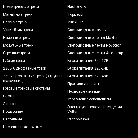
Коммерческие треки
Настольные
Магнитные треки
Торшеры
Плоские треки
Уличные
Узкие 5 мм треки
Светодиодные лампы
Ременные треки
Светодиодные ленты Maytoni
Модульные треки
Светодиодные ленты Novotech
Струнные треки
Светодиодные ленты Arte Lamp
Гибкие треки
Блоки питания 220-12В
220В Однофазные треки
Блоки питания 220-24В
220В Трехфазные треки (3 группы
Блоки питания 220-48В
включения)
Профиль для лент
Готовые трековые системы
Неоновые системы
Споты
Управление освещением
Люстры
Электроустановочные изделия
Подвесные
Voltum
Настенные
Распродажа
Настенно-потолочные