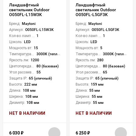
Ландшафтный
Ландшафтный
светильник Outdoor
светильник Outdoor
O050FL-L15W3K
O050FL-L5GF3K
Бренд:
Maytoni
Бренд:
Maytoni
Артикул:
O050FL-L15W3K
Артикул:
O050FL-L5GF3K
Кол-во ламп или LED:
1
Кол-во ламп или LED:
1
Цоколь:
LED
Цоколь:
LED
Мощность вт:
15
Мощность вт:
5
Температура света:
3000K (теплый)
Температура света:
3000K (теплый)
Яркость лм:
1200
Яркость лм:
280
Цветопередача (CRI):
80 (базовая)
Цветопередача (CRI):
80 (базовая)
Угол рассеивания света °:
55
Угол рассеивания света °:
65
Защита IP:
65 (уличный)
Защита IP:
65 (уличный)
Высота:
222 мм
Высота:
159 мм
Длина:
108 мм
Длина:
55 мм
Ширина:
108 мм
Ширина:
55 мм
Диаметр:
108 мм
Диаметр:
55 мм
НЕТ В НАЛИЧИИ
НЕТ В НАЛИЧИИ
6 030
₽
6 250
₽