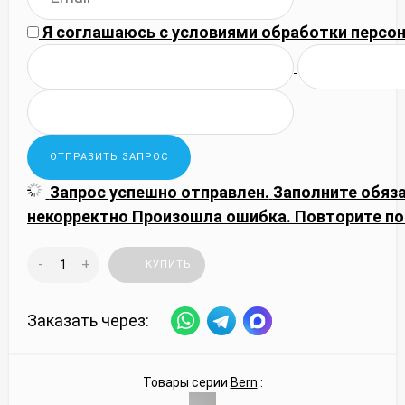
Я соглашаюсь с
условиями обработки
персон
Запрос успешно отправлен.
Заполните обяз
некорректно
Произошла ошибка. Повторите по
-
+
КУПИТЬ
Заказать через:
Товары серии
Bern
: