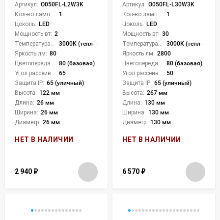
Артикул:
O050FL-L2W3K
Артикул:
O050FL-L30W3K
Кол-во ламп или LED:
1
Кол-во ламп или LED:
1
Цоколь:
LED
Цоколь:
LED
Мощность вт:
2
Мощность вт:
30
Температура света:
3000K (теплый)
Температура света:
3000K (теплый)
Яркость лм:
80
Яркость лм:
2800
Цветопередача (CRI):
80 (базовая)
Цветопередача (CRI):
80 (базовая)
Угол рассеивания света °:
65
Угол рассеивания света °:
50
Защита IP:
65 (уличный)
Защита IP:
65 (уличный)
Высота:
122 мм
Высота:
267 мм
Длина:
26 мм
Длина:
130 мм
Ширина:
26 мм
Ширина:
130 мм
Диаметр:
26 мм
Диаметр:
130 мм
НЕТ В НАЛИЧИИ
НЕТ В НАЛИЧИИ
2 940
₽
6 570
₽