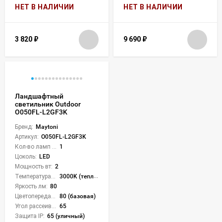
НЕТ В НАЛИЧИИ
НЕТ В НАЛИЧИИ
3 820
₽
9 690
₽
Ландшафтный
светильник Outdoor
O050FL-L2GF3K
Бренд:
Maytoni
Артикул:
O050FL-L2GF3K
Кол-во ламп или LED:
1
Цоколь:
LED
Мощность вт:
2
Температура света:
3000K (теплый)
Яркость лм:
80
Цветопередача (CRI):
80 (базовая)
Угол рассеивания света °:
65
Защита IP:
65 (уличный)