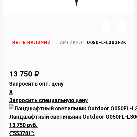
НЕТ В НАЛИЧИИ
АРТИКУЛ:
O050FL-L30GF3K
13 750
₽
Запросить опт. цену
X
Запросить специальную цену
Ландшафтный светильник Outdoor O050FL-L3
13 750 руб.
{"553781":