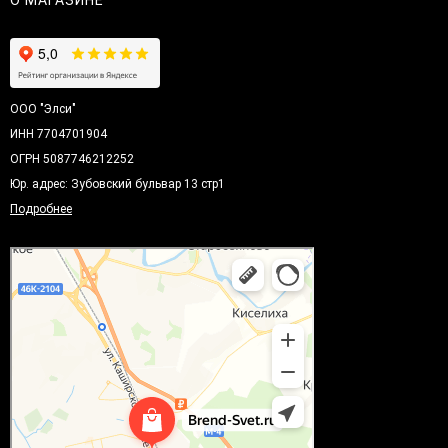
О МАГАЗИНЕ
ООО "Элси"
ИНН 7704701904
ОГРН 5087746212252
Юр. адрес: Зубовский бульвар 13 стр1
Подробнее