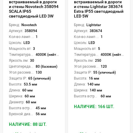
встраиваемый в дороги
встраиваемый в дороги
и стены Lightstar 383674
и стены Novotech 358094
Estra IP55 светодиодный
SCALA IP65
LED 5W
светодиодный LED 3W
Бренд:
Lightstar
Бренд:
Novotech
Артикул:
383674
Артикул:
358094
Кол-во ламп или LED:
1
Кол-во ламп или LED:
1
Цоколь:
LED
Цоколь:
LED
Мощность вт:
5
Мощность вт:
3
Температура света:
4000K (нейтральный)
Температура света:
4000K (нейтральный)
Яркость лм:
250
Яркость лм:
30
Угол рассеивания света °:
120
Цветопередача (CRI):
80 (базовая)
Защита IP:
55 (уличный)
Угол рассеивания света °:
130
Высота:
16 мм
Защита IP:
65 (уличный)
Длина:
140 мм
Высота:
53.5 мм
Ширина:
140 мм
Длина:
60 мм
Высота встройки:
60 мм
Ширина:
60 мм
Диаметр:
60 мм
НАЛИЧИЕ: 166 ШТ.
Высота встройки:
45 мм
Врезной диаметр:
56 мм
НАЛИЧИЕ: 88 ШТ.