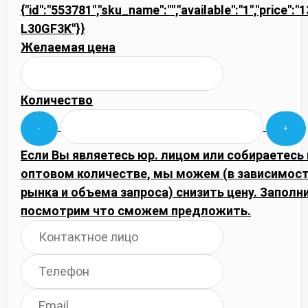
{"id":"553781","sku_name":"","available":"1","price":
L30GF3K"}}
Желаемая цена
Количество
Если Вы являетесь юр. лицом или собираетесь 
оптовом количестве, мы можем (в зависимос
рынка и объема запроса) снизить цену. Запол
посмотрим что сможем предложить.