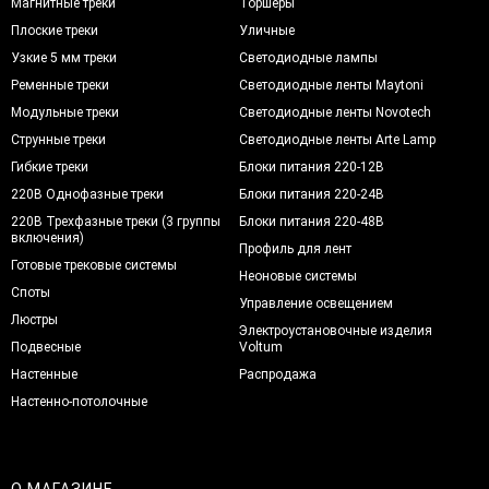
Магнитные треки
Торшеры
Плоские треки
Уличные
Узкие 5 мм треки
Светодиодные лампы
Ременные треки
Светодиодные ленты Maytoni
Модульные треки
Светодиодные ленты Novotech
Струнные треки
Светодиодные ленты Arte Lamp
Гибкие треки
Блоки питания 220-12В
220В Однофазные треки
Блоки питания 220-24В
220В Трехфазные треки (3 группы
Блоки питания 220-48В
включения)
Профиль для лент
Готовые трековые системы
Неоновые системы
Споты
Управление освещением
Люстры
Электроустановочные изделия
Подвесные
Voltum
Настенные
Распродажа
Настенно-потолочные