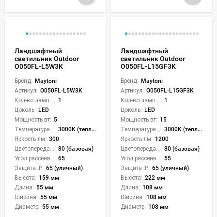
Ландшафтный
Ландшафтный
светильник Outdoor
светильник Outdoor
O050FL-L5W3K
O050FL-L15GF3K
Бренд:
Maytoni
Бренд:
Maytoni
Артикул:
O050FL-L5W3K
Артикул:
O050FL-L15GF3K
Кол-во ламп или LED:
1
Кол-во ламп или LED:
1
Цоколь:
LED
Цоколь:
LED
Мощность вт:
5
Мощность вт:
15
Температура света:
3000K (теплый)
Температура света:
3000K (теплый)
Яркость лм:
300
Яркость лм:
1200
Цветопередача (CRI):
80 (базовая)
Цветопередача (CRI):
80 (базовая)
Угол рассеивания света °:
65
Угол рассеивания света °:
55
Защита IP:
65 (уличный)
Защита IP:
65 (уличный)
Высота:
159 мм
Высота:
222 мм
Длина:
55 мм
Длина:
108 мм
Ширина:
55 мм
Ширина:
108 мм
Диаметр:
55 мм
Диаметр:
108 мм