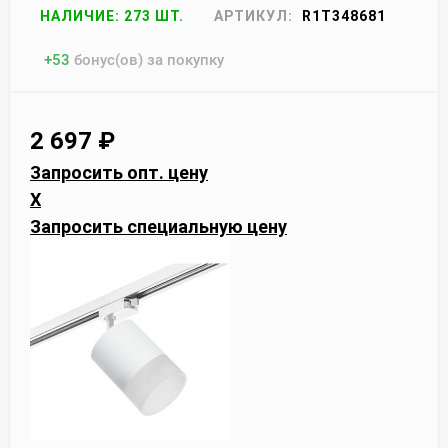
НАЛИЧИЕ: 273 ШТ.
АРТИКУЛ:
R1T348681
+
53
бонус(ов) за покупку
2 697
₽
Запросить опт. цену
X
Запросить специальную цену