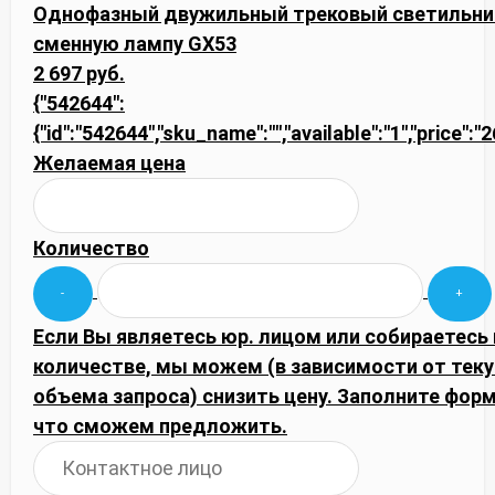
Однофазный двужильный трековый светильник L
сменную лампу GX53
2 697 руб.
{"542644":
{"id":"542644","sku_name":"","available":"1","price":
Желаемая цена
Количество
Если Вы являетесь юр. лицом или собираетесь
количестве, мы можем (в зависимости от тек
объема запроса) снизить цену. Заполните фор
что сможем предложить.