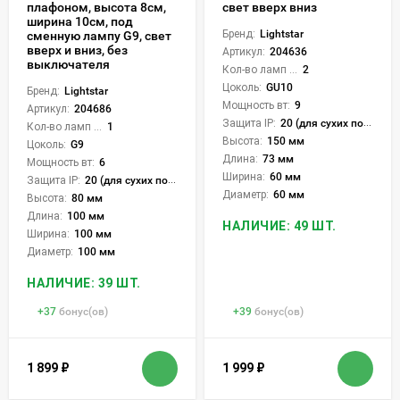
плафоном, высота 8см,
свет вверх вниз
ширина 10см, под
Бренд:
Lightstar
сменную лампу G9, свет
вверх и вниз, без
Артикул:
204636
выключателя
Кол-во ламп или LED:
2
Цоколь:
GU10
Бренд:
Lightstar
Мощность вт:
9
Артикул:
204686
Защита IP:
20 (для сухих пом.)
Кол-во ламп или LED:
1
Высота:
150 мм
Цоколь:
G9
Длина:
73 мм
Мощность вт:
6
Ширина:
60 мм
Защита IP:
20 (для сухих пом.)
Диаметр:
60 мм
Высота:
80 мм
Длина:
100 мм
НАЛИЧИЕ: 49 ШТ.
Ширина:
100 мм
Диаметр:
100 мм
НАЛИЧИЕ: 39 ШТ.
+
37
бонус(ов)
+
39
бонус(ов)
1 899
₽
1 999
₽