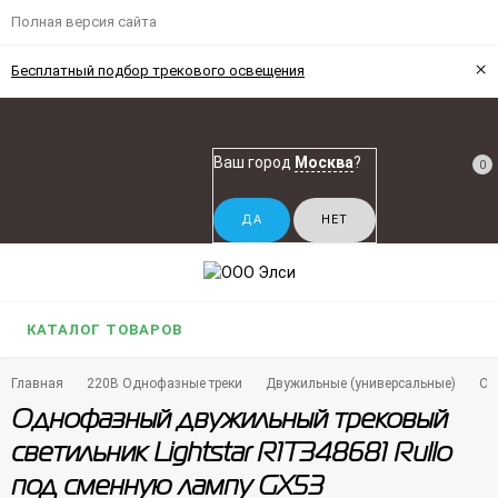
Полная версия сайта
×
Бесплатный подбор трекового освещения
Ваш город
Москва
?
0
КАТАЛОГ ТОВАРОВ
Главная
220В Однофазные треки
Двужильные (универсальные)
Од
Однофазный двужильный трековый
светильник Lightstar R1T348681 Rullo
под сменную лампу GX53