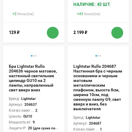
НАЛИЧИЕ: 43 ШТ.
+
2
бонус(ов)
+
43
бонус(ов)
129
₽
2 199
₽
Бра Lightstar Rullo
Lightstar Rullo 204687
204636 черное матовое,
Настенная бра с черным
настенный светильник
основанием и черным
цилиндр GU10 на 2
матовым
лампы, направленный
металлическим
свет вверх вниз
плафоном, высота 8см,
ширина 10см, под
Бренд:
Lightstar
сменную лампу G9, свет
вверх и вниз, без
Артикул:
204637
выключателя
Кол-во ламп или LED:
2
Цоколь:
GU10
Бренд:
Lightstar
Мощность вт:
9
Артикул:
204687
Защита IP:
20 (для сухих пом.)
Кол-во ламп или LED:
1