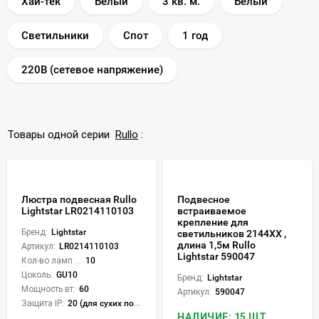
Хай-тек
Белый
3 кв. м.
Белый
Светильники
Спот
1 год
220В (сетевое напряжение)
Товары одной серии
Rullo
:
Люстра подвесная Rullo
Подвесное
Lightstar LR0214110103
встраиваемое
крепление для
Бренд:
Lightstar
светильников 2144XХ ,
длина 1,5м Rullo
Артикул:
LR0214110103
Lightstar 590047
Кол-во ламп или LED:
10
Цоколь:
GU10
Бренд:
Lightstar
Мощность вт:
60
Артикул:
590047
Защита IP:
20 (для сухих пом.)
НАЛИЧИЕ: 15 ШТ.