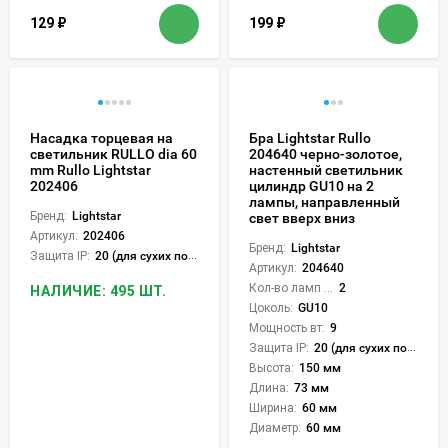
129
₽
199
₽
Насадка торцевая на
Бра Lightstar Rullo
светильник RULLO dia 60
204640 черно-золотое,
mm Rullo Lightstar
настенный светильник
202406
цилиндр GU10 на 2
лампы, направленный
Бренд:
Lightstar
свет вверх вниз
Артикул:
202406
Бренд:
Lightstar
Защита IP:
20 (для сухих пом.)
Артикул:
204640
Кол-во ламп или LED:
2
НАЛИЧИЕ: 495 ШТ.
Цоколь:
GU10
Мощность вт:
9
Защита IP:
20 (для сухих пом.)
Высота:
150 мм
Длина:
73 мм
Ширина:
60 мм
Диаметр:
60 мм