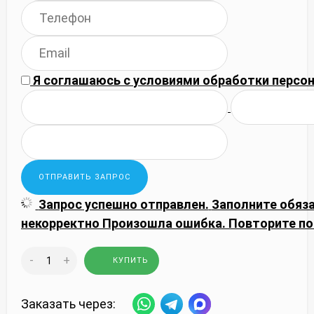
Я соглашаюсь с
условиями обработки
персон
Запрос успешно отправлен.
Заполните обяз
некорректно
Произошла ошибка. Повторите по
-
+
КУПИТЬ
Заказать через: