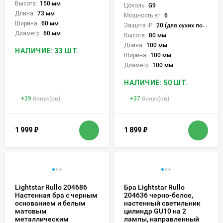
Высота:
150 мм
Цоколь:
G9
Длина:
73 мм
Мощность вт:
6
Ширина:
60 мм
Защита IP:
20 (для сухих пом.)
Диаметр:
60 мм
Высота:
80 мм
Длина:
100 мм
НАЛИЧИЕ: 33 ШТ.
Ширина:
100 мм
Диаметр:
100 мм
НАЛИЧИЕ: 50 ШТ.
+
39
бонус(ов)
+
37
бонус(ов)
1 999
₽
1 899
₽
Lightstar Rullo 204686
Бра Lightstar Rullo
Настенная бра с черным
204636 черно-белое,
основанием и белым
настенный светильник
матовым
цилиндр GU10 на 2
металлическим
лампы, направленный