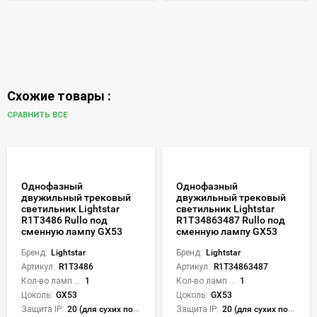
Схожие товары :
СРАВНИТЬ ВСЕ
Однофазный
Однофазный
двужильный трековый
двужильный трековый
светильник Lightstar
светильник Lightstar
R1T3486 Rullo под
R1T34863487 Rullo под
сменную лампу GX53
сменную лампу GX53
Бренд:
Lightstar
Бренд:
Lightstar
Артикул:
R1T3486
Артикул:
R1T34863487
Кол-во ламп или LED:
1
Кол-во ламп или LED:
1
Цоколь:
GX53
Цоколь:
GX53
Защита IP:
20 (для сухих пом.)
Защита IP:
20 (для сухих пом.)