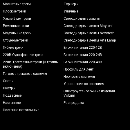
Магнитные треки
Торшеры
Плоские треки
Уличные
Узкие 5 мм треки
Светодиодные лампы
Ременные треки
Светодиодные ленты Maytoni
Модульные треки
Светодиодные ленты Novotech
Струнные треки
Светодиодные ленты Arte Lamp
Гибкие треки
Блоки питания 220-12В
220В Однофазные треки
Блоки питания 220-24В
220В Трехфазные треки (3 группы
Блоки питания 220-48В
включения)
Профиль для лент
Готовые трековые системы
Неоновые системы
Споты
Управление освещением
Люстры
Электроустановочные изделия
Подвесные
Voltum
Настенные
Распродажа
Настенно-потолочные