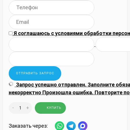
Я соглашаюсь с
условиями обработки
персон
Запрос успешно отправлен.
Заполните обяз
некорректно
Произошла ошибка. Повторите по
-
+
КУПИТЬ
Заказать через: