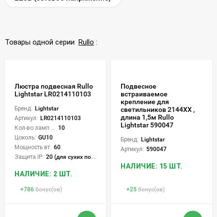
Товары одной серии
Rullo
:
Люстра подвесная Rullo
Подвесное
Lightstar LR0214110103
встраиваемое
крепление для
Бренд:
Lightstar
светильников 2144XХ ,
длина 1,5м Rullo
Артикул:
LR0214110103
Lightstar 590047
Кол-во ламп или LED:
10
Цоколь:
GU10
Бренд:
Lightstar
Мощность вт:
60
Артикул:
590047
Защита IP:
20 (для сухих пом.)
НАЛИЧИЕ: 15 ШТ.
НАЛИЧИЕ: 2 ШТ.
+
786
бонус(ов)
+
25
бонус(ов)