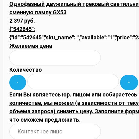
Однофазный двужильный трековый светильник L
сменную лампу GX53
2 397 руб.
{"542645":
{"id":"542645","sku_name":"","available":"1","price":
Желаемая цена
Количество
Если Вы являетесь юр. лицом или собираетесь
количестве, мы можем (в зависимости от тек
объема запроса) снизить цену. Заполните фор
что сможем предложить.