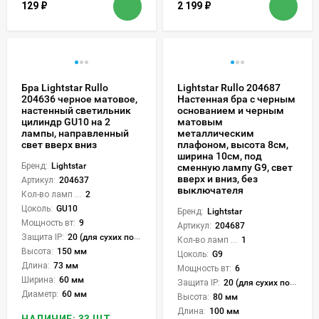
129
₽
2 199
₽
Бра Lightstar Rullo
Lightstar Rullo 204687
204636 черное матовое,
Настенная бра с черным
настенный светильник
основанием и черным
цилиндр GU10 на 2
матовым
лампы, направленный
металлическим
свет вверх вниз
плафоном, высота 8см,
ширина 10см, под
Бренд:
Lightstar
сменную лампу G9, свет
вверх и вниз, без
Артикул:
204637
выключателя
Кол-во ламп или LED:
2
Цоколь:
GU10
Бренд:
Lightstar
Мощность вт:
9
Артикул:
204687
Защита IP:
20 (для сухих пом.)
Кол-во ламп или LED:
1
Высота:
150 мм
Цоколь:
G9
Длина:
73 мм
Мощность вт:
6
Ширина:
60 мм
Защита IP:
20 (для сухих пом.)
Диаметр:
60 мм
Высота:
80 мм
Длина:
100 мм
НАЛИЧИЕ: 33 ШТ.