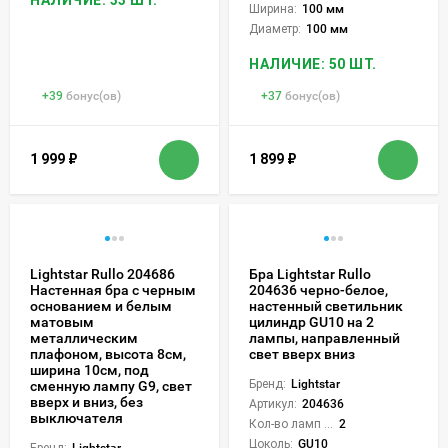
Ширина:
100 мм
Диаметр:
100 мм
НАЛИЧИЕ: 50 ШТ.
+
39
бонус(ов)
+
37
бонус(ов)
1 999
₽
1 899
₽
Lightstar Rullo 204686
Бра Lightstar Rullo
Настенная бра с черным
204636 черно-белое,
основанием и белым
настенный светильник
матовым
цилиндр GU10 на 2
металлическим
лампы, направленный
плафоном, высота 8см,
свет вверх вниз
ширина 10см, под
Бренд:
Lightstar
сменную лампу G9, свет
вверх и вниз, без
Артикул:
204636
выключателя
Кол-во ламп или LED:
2
Цоколь:
GU10
Бренд:
Lightstar