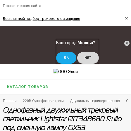
Полная версия сайта
×
Бесплатный подбор трекового освещения
Ваш город
Москва
?
0
КАТАЛОГ ТОВАРОВ
Главная
220В Однофазные треки
Двужильные (универсальные)
Од
Однофазный двужильный трековый
светильник Lightstar R1T348680 Rullo
под сменную лампу GX53