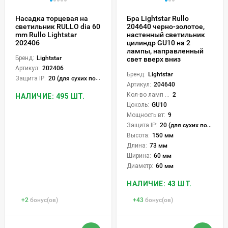
Насадка торцевая на
Бра Lightstar Rullo
светильник RULLO dia 60
204640 черно-золотое,
mm Rullo Lightstar
настенный светильник
202406
цилиндр GU10 на 2
лампы, направленный
Бренд:
Lightstar
свет вверх вниз
Артикул:
202406
Бренд:
Lightstar
Защита IP:
20 (для сухих пом.)
Артикул:
204640
Кол-во ламп или LED:
2
НАЛИЧИЕ: 495 ШТ.
Цоколь:
GU10
Мощность вт:
9
Защита IP:
20 (для сухих пом.)
Высота:
150 мм
Длина:
73 мм
Ширина:
60 мм
Диаметр:
60 мм
НАЛИЧИЕ: 43 ШТ.
+
2
бонус(ов)
+
43
бонус(ов)