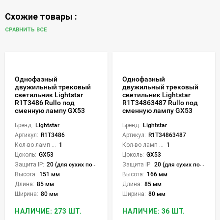
Схожие товары :
СРАВНИТЬ ВСЕ
Однофазный
Однофазный
двужильный трековый
двужильный трековый
светильник Lightstar
светильник Lightstar
R1T3486 Rullo под
R1T34863487 Rullo под
сменную лампу GX53
сменную лампу GX53
Бренд:
Lightstar
Бренд:
Lightstar
Артикул:
R1T3486
Артикул:
R1T34863487
Кол-во ламп или LED:
1
Кол-во ламп или LED:
1
Цоколь:
GX53
Цоколь:
GX53
Защита IP:
20 (для сухих пом.)
Защита IP:
20 (для сухих пом.)
Высота:
151 мм
Высота:
166 мм
Длина:
85 мм
Длина:
85 мм
Ширина:
80 мм
Ширина:
80 мм
НАЛИЧИЕ: 273 ШТ.
НАЛИЧИЕ: 36 ШТ.