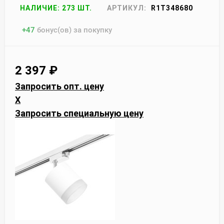
НАЛИЧИЕ: 273 ШТ.
АРТИКУЛ:
R1T348680
+
47
бонус(ов) за покупку
2 397
₽
Запросить опт. цену
X
Запросить специальную цену