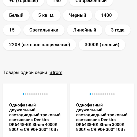
90 (хорошая)
150
Современный
Белый
5 кв. м.
Черный
1400
15
Светильники
Линейный
3 года
220В (сетевое напряжение)
3000K (теплый)
Товары одной серии
Strom
:
Однофазный
Однофазный
двужильный
двужильный
светодиодный трековый
светодиодный трековый
светильник Denkirs
светильник Denkirs
DK6448-BK Strom 4000К
DK6438-BK Strom 3000К
800Лм CRI90+ 300° 10Вт
800Лм CRI90+ 300° 10Вт