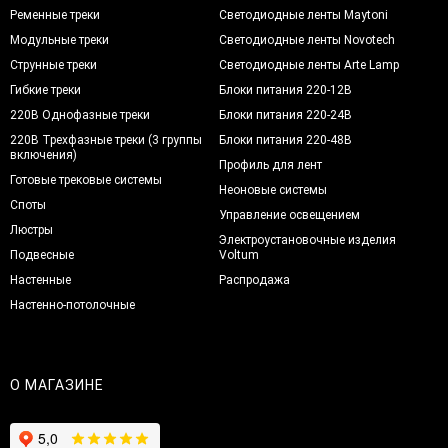
Ременные треки
Светодиодные ленты Maytoni
Модульные треки
Светодиодные ленты Novotech
Струнные треки
Светодиодные ленты Arte Lamp
Гибкие треки
Блоки питания 220-12В
220В Однофазные треки
Блоки питания 220-24В
220В Трехфазные треки (3 группы
Блоки питания 220-48В
включения)
Профиль для лент
Готовые трековые системы
Неоновые системы
Споты
Управление освещением
Люстры
Электроустановочные изделия
Подвесные
Voltum
Настенные
Распродажа
Настенно-потолочные
О МАГАЗИНЕ