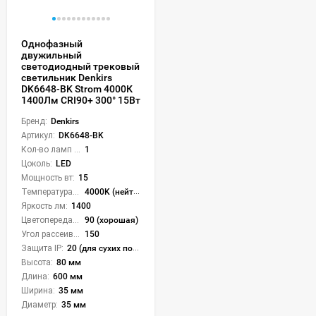
Однофазный
двужильный
светодиодный трековый
светильник Denkirs
DK6648-BK Strom 4000К
1400Лм CRI90+ 300° 15Вт
Бренд:
Denkirs
Артикул:
DK6648-BK
Кол-во ламп или LED:
1
Цоколь:
LED
Мощность вт:
15
Температура света:
4000K (нейтральный)
Яркость лм:
1400
Цветопередача (CRI):
90 (хорошая)
Угол рассеивания света °:
150
Защита IP:
20 (для сухих пом.)
Высота:
80 мм
Длина:
600 мм
Ширина:
35 мм
Диаметр:
35 мм