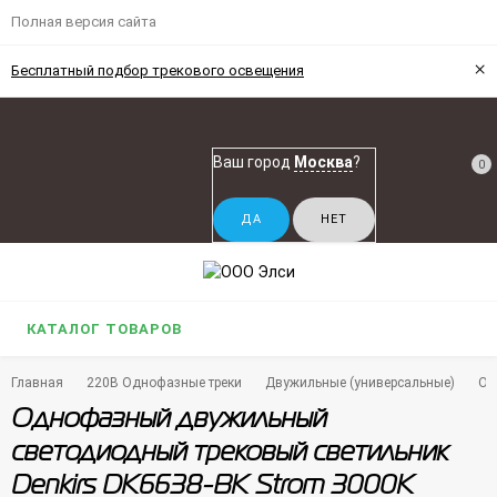
Полная версия сайта
×
Бесплатный подбор трекового освещения
Ваш город
Москва
?
0
КАТАЛОГ ТОВАРОВ
Главная
220В Однофазные треки
Двужильные (универсальные)
Од
Однофазный двужильный
светодиодный трековый светильник
Denkirs DK6638-BK Strom 3000К