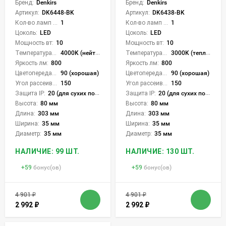
Бренд:
Denkirs
Бренд:
Denkirs
Артикул:
DK6448-BK
Артикул:
DK6438-BK
Кол-во ламп или LED:
1
Кол-во ламп или LED:
1
Цоколь:
LED
Цоколь:
LED
Мощность вт:
10
Мощность вт:
10
Температура света:
4000K (нейтральный)
Температура света:
3000K (теплый)
Яркость лм:
800
Яркость лм:
800
Цветопередача (CRI):
90 (хорошая)
Цветопередача (CRI):
90 (хорошая)
Угол рассеивания света °:
150
Угол рассеивания света °:
150
Защита IP:
20 (для сухих пом.)
Защита IP:
20 (для сухих пом.)
Высота:
80 мм
Высота:
80 мм
Длина:
303 мм
Длина:
303 мм
Ширина:
35 мм
Ширина:
35 мм
Диаметр:
35 мм
Диаметр:
35 мм
НАЛИЧИЕ: 99 ШТ.
НАЛИЧИЕ: 130 ШТ.
+
59
бонус(ов)
+
59
бонус(ов)
4 901
₽
4 901
₽
2 992
₽
2 992
₽