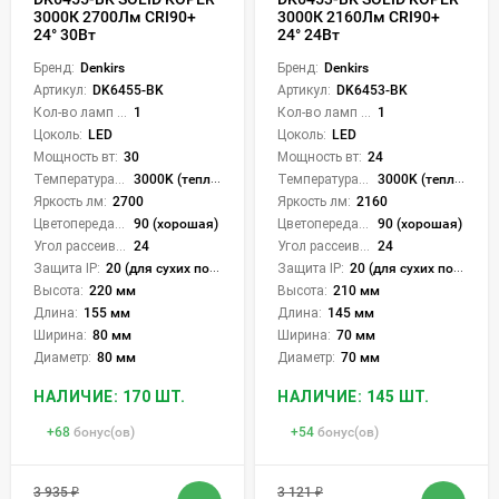
3000К 2700Лм CRI90+
3000К 2160Лм CRI90+
24° 30Вт
24° 24Вт
Бренд:
Denkirs
Бренд:
Denkirs
Артикул:
DK6455-BK
Артикул:
DK6453-BK
Кол-во ламп или LED:
1
Кол-во ламп или LED:
1
Цоколь:
LED
Цоколь:
LED
Мощность вт:
30
Мощность вт:
24
Температура света:
3000K (теплый)
Температура света:
3000K (теплый)
Яркость лм:
2700
Яркость лм:
2160
Цветопередача (CRI):
90 (хорошая)
Цветопередача (CRI):
90 (хорошая)
Угол рассеивания света °:
24
Угол рассеивания света °:
24
Защита IP:
20 (для сухих пом.)
Защита IP:
20 (для сухих пом.)
Высота:
220 мм
Высота:
210 мм
Длина:
155 мм
Длина:
145 мм
Ширина:
80 мм
Ширина:
70 мм
Диаметр:
80 мм
Диаметр:
70 мм
НАЛИЧИЕ: 170 ШТ.
НАЛИЧИЕ: 145 ШТ.
+
68
бонус(ов)
+
54
бонус(ов)
3 935
₽
3 121
₽