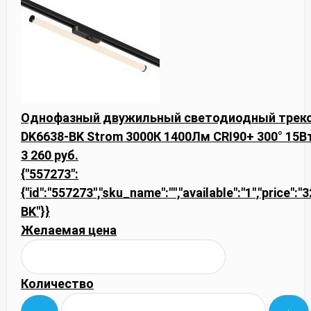
Однофазный двужильный светодиодный треков
DK6638-BK Strom 3000К 1400Лм CRI90+ 300° 15В
3 260 руб.
{"557273":
{"id":"557273","sku_name":"","available":"1","price":
BK"}}
Желаемая цена
Количество