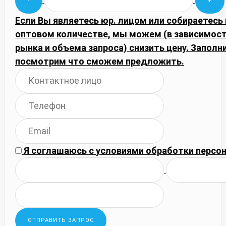
Если Вы являетесь юр. лицом или собираетесь 
оптовом количестве, мы можем (в зависимос
рынка и объема запроса) снизить цену. Запол
посмотрим что сможем предложить.
Я соглашаюсь с
условиями обработки
персон