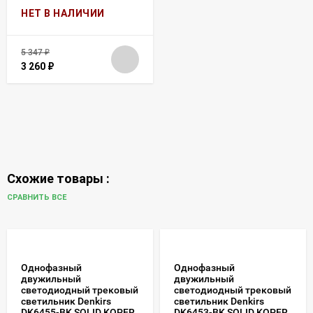
НЕТ В НАЛИЧИИ
5 347
₽
3 260
₽
Схожие товары :
СРАВНИТЬ ВСЕ
Однофазный
Однофазный
двужильный
двужильный
светодиодный трековый
светодиодный трековый
светильник Denkirs
светильник Denkirs
DK6455-BK SOLID KOPER
DK6453-BK SOLID KOPER