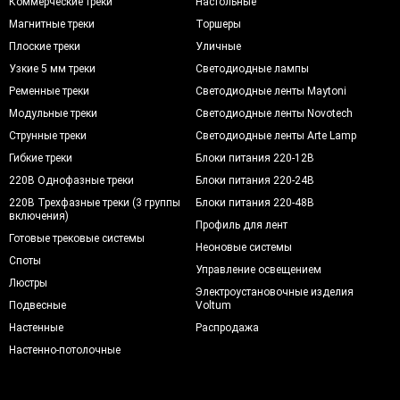
Коммерческие треки
Настольные
Магнитные треки
Торшеры
Плоские треки
Уличные
Узкие 5 мм треки
Светодиодные лампы
Ременные треки
Светодиодные ленты Maytoni
Модульные треки
Светодиодные ленты Novotech
Струнные треки
Светодиодные ленты Arte Lamp
Гибкие треки
Блоки питания 220-12В
220В Однофазные треки
Блоки питания 220-24В
220В Трехфазные треки (3 группы
Блоки питания 220-48В
включения)
Профиль для лент
Готовые трековые системы
Неоновые системы
Споты
Управление освещением
Люстры
Электроустановочные изделия
Подвесные
Voltum
Настенные
Распродажа
Настенно-потолочные