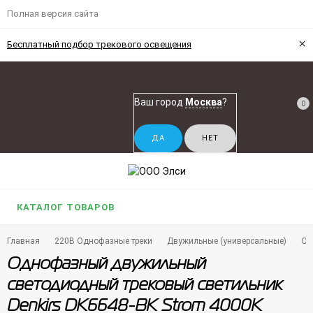
Полная версия сайта
×
Бесплатный подбор трекового освещения
Ваш город
Москва
?
0
КАТАЛОГ ТОВАРОВ
Главная
220В Однофазные треки
Двужильные (универсальные)
Од
Однофазный двужильный
светодиодный трековый светильник
Denkirs DK6648-BK Strom 4000К