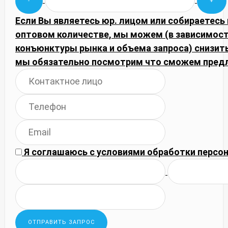
Если Вы являетесь юр. лицом или собираетесь 
оптовом количестве, мы можем (в зависимост
конъюнктуры рынка и объема запроса) снизить
мы обязательно посмотрим что сможем пред
Я соглашаюсь с
условиями обработки
персон