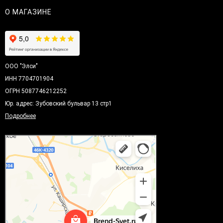
О МАГАЗИНЕ
ООО "Элси"
ИНН 7704701904
ОГРН 5087746212252
Юр. адрес: Зубовский бульвар 13 стр1
Подробнее