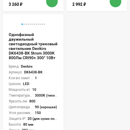
3 260
₽
2 992
₽
Однофазный
двужильный
светодиодный трековый
светильник Denkirs
DK6438-BK Strom 3000К
800Лм CRI90+ 300° 10Вт
Бренд:
Denkirs
Артикул:
DK6438-BK
Кол-во ламп или LED:
1
Цоколь:
LED
Мощность вт:
10
Температура света:
3000K (теплый)
Яркость лм:
800
Цветопередача (CRI):
90 (хорошая)
Угол рассеивания света °:
150
Защита IP:
20 (для сухих пом.)
Высота:
80 мм