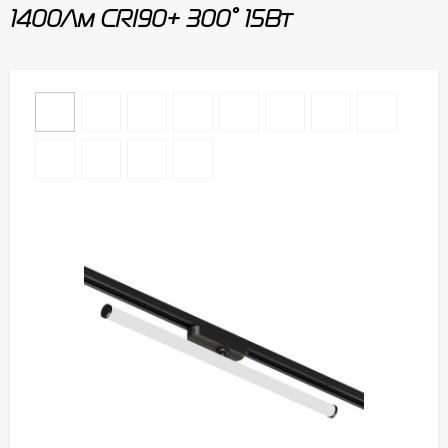
1400Лм CRI90+ 300° 15Вт