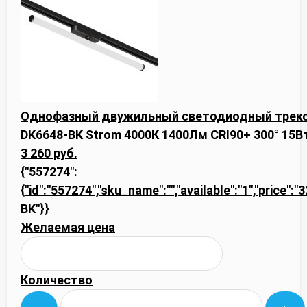
Однофазный двужильный светодиодный треков
DK6648-BK Strom 4000К 1400Лм CRI90+ 300° 15В
3 260 руб.
{"557274":
{"id":"557274","sku_name":"","available":"1","price":
BK"}}
Желаемая цена
Количество