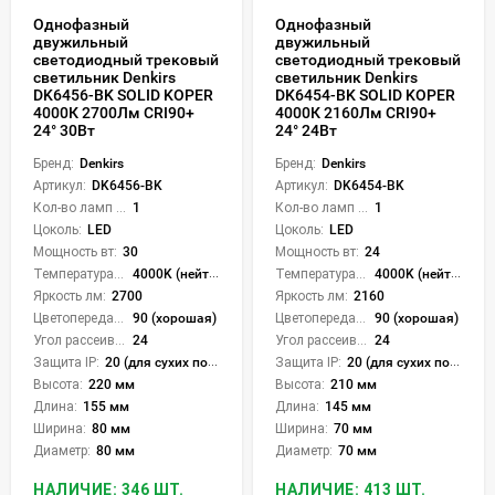
Однофазный
Однофазный
двужильный
двужильный
светодиодный трековый
светодиодный трековый
светильник Denkirs
светильник Denkirs
DK6456-BK SOLID KOPER
DK6454-BK SOLID KOPER
4000К 2700Лм CRI90+
4000К 2160Лм CRI90+
24° 30Вт
24° 24Вт
Бренд:
Denkirs
Бренд:
Denkirs
Артикул:
DK6456-BK
Артикул:
DK6454-BK
Кол-во ламп или LED:
1
Кол-во ламп или LED:
1
Цоколь:
LED
Цоколь:
LED
Мощность вт:
30
Мощность вт:
24
Температура света:
4000K (нейтральный)
Температура света:
4000K (нейтральный)
Яркость лм:
2700
Яркость лм:
2160
Цветопередача (CRI):
90 (хорошая)
Цветопередача (CRI):
90 (хорошая)
Угол рассеивания света °:
24
Угол рассеивания света °:
24
Защита IP:
20 (для сухих пом.)
Защита IP:
20 (для сухих пом.)
Высота:
220 мм
Высота:
210 мм
Длина:
155 мм
Длина:
145 мм
Ширина:
80 мм
Ширина:
70 мм
Диаметр:
80 мм
Диаметр:
70 мм
НАЛИЧИЕ: 346 ШТ.
НАЛИЧИЕ: 413 ШТ.