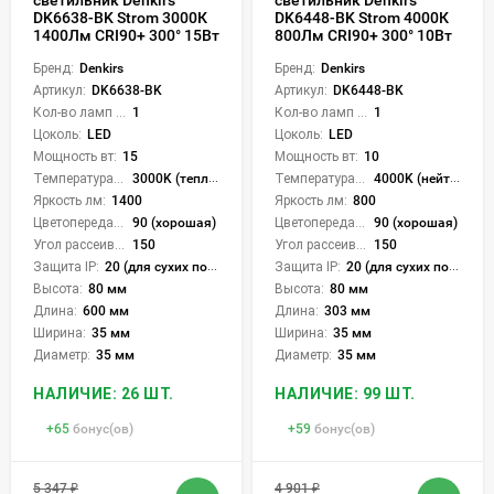
DK6638-BK Strom 3000К
DK6448-BK Strom 4000К
1400Лм CRI90+ 300° 15Вт
800Лм CRI90+ 300° 10Вт
Бренд:
Denkirs
Бренд:
Denkirs
Артикул:
DK6638-BK
Артикул:
DK6448-BK
Кол-во ламп или LED:
1
Кол-во ламп или LED:
1
Цоколь:
LED
Цоколь:
LED
Мощность вт:
15
Мощность вт:
10
Температура света:
3000K (теплый)
Температура света:
4000K (нейтральный)
Яркость лм:
1400
Яркость лм:
800
Цветопередача (CRI):
90 (хорошая)
Цветопередача (CRI):
90 (хорошая)
Угол рассеивания света °:
150
Угол рассеивания света °:
150
Защита IP:
20 (для сухих пом.)
Защита IP:
20 (для сухих пом.)
Высота:
80 мм
Высота:
80 мм
Длина:
600 мм
Длина:
303 мм
Ширина:
35 мм
Ширина:
35 мм
Диаметр:
35 мм
Диаметр:
35 мм
НАЛИЧИЕ: 26 ШТ.
НАЛИЧИЕ: 99 ШТ.
+
65
бонус(ов)
+
59
бонус(ов)
5 347
₽
4 901
₽