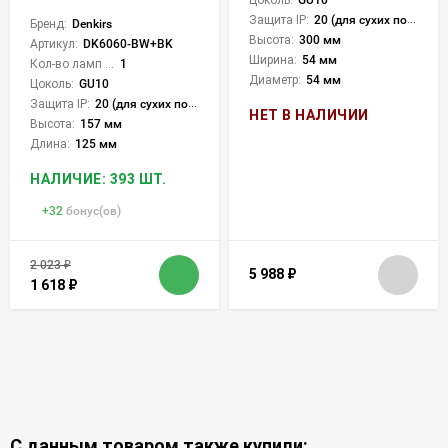
Защита IP:
20 (для сухих пом.)
Бренд:
Denkirs
Высота:
300 мм
Артикул:
DK6060-BW+BK
Ширина:
54 мм
Кол-во ламп или LED:
1
Диаметр:
54 мм
Цоколь:
GU10
Защита IP:
20 (для сухих пом.)
НЕТ В НАЛИЧИИ
Высота:
157 мм
Длина:
125 мм
НАЛИЧИЕ: 393 ШТ.
+
32
бонус(ов)
2 023
₽
5 988
₽
1 618
₽
С данным товаром также купили: