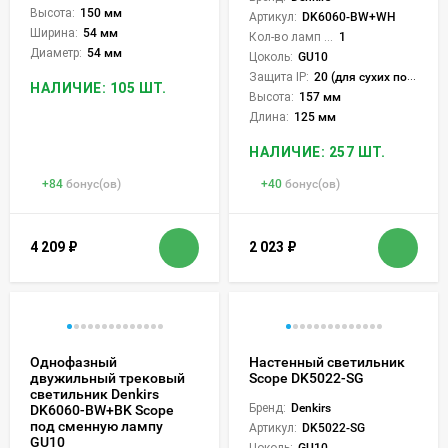
Высота:
150 мм
Артикул:
DK6060-BW+WH
Ширина:
54 мм
Кол-во ламп или LED:
1
Диаметр:
54 мм
Цоколь:
GU10
Защита IP:
20 (для сухих пом.)
НАЛИЧИЕ: 105 ШТ.
Высота:
157 мм
Длина:
125 мм
НАЛИЧИЕ: 257 ШТ.
+
84
бонус(ов)
+
40
бонус(ов)
4 209
₽
2 023
₽
Однофазный
Настенный светильник
двужильный трековый
Scope DK5022-SG
светильник Denkirs
Бренд:
Denkirs
DK6060-BW+BK Scope
под сменную лампу
Артикул:
DK5022-SG
GU10
Цоколь:
GU10