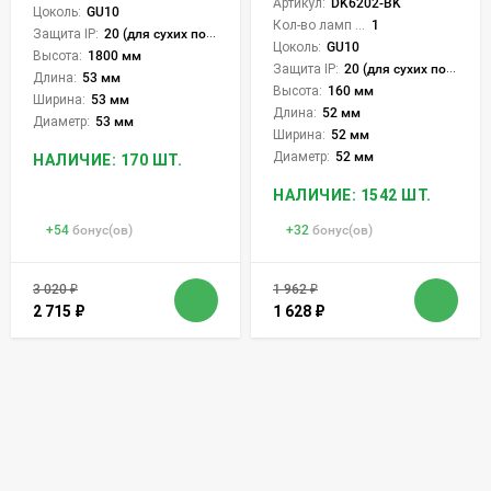
Артикул:
DK6202-BK
Цоколь:
GU10
Кол-во ламп или LED:
1
Защита IP:
20 (для сухих пом.)
Цоколь:
GU10
Высота:
1800 мм
Защита IP:
20 (для сухих пом.)
Длина:
53 мм
Высота:
160 мм
Ширина:
53 мм
Длина:
52 мм
Диаметр:
53 мм
Ширина:
52 мм
Диаметр:
52 мм
НАЛИЧИЕ: 170 ШТ.
НАЛИЧИЕ: 1542 ШТ.
+
54
бонус(ов)
+
32
бонус(ов)
3 020
₽
1 962
₽
2 715
₽
1 628
₽