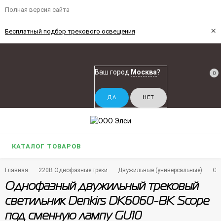
Полная версия сайта
×
Бесплатный подбор трекового освещения
Ваш город
Москва
?
0
КАТАЛОГ ТОВАРОВ
Главная
220В Однофазные треки
Двужильные (универсальные)
Од
Однофазный двужильный трековый
светильник Denkirs DK6060-BK Scope
под сменную лампу GU10