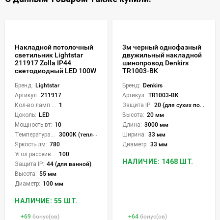
Накладной потолочный
3м черный однофазный
светильник Lightstar
двужильный накладной
211917 Zolla IP44
шинопровод Denkirs
светодиодный LED 100W
TR1003-BK
Бренд:
Lightstar
Бренд:
Denkirs
Артикул:
211917
Артикул:
TR1003-BK
Кол-во ламп или LED:
1
Защита IP:
20 (для сухих пом.)
Цоколь:
LED
Высота:
20 мм
Мощность вт:
10
Длина:
3000 мм
Температура света:
3000K (теплый)
Ширина:
33 мм
Яркость лм:
780
Диаметр:
33 мм
Угол рассеивания света °:
100
НАЛИЧИЕ: 1468 ШТ.
Защита IP:
44 (для ванной)
Высота:
55 мм
Диаметр:
100 мм
НАЛИЧИЕ: 55 ШТ.
+
69
бонус(ов)
+
64
бонус(ов)