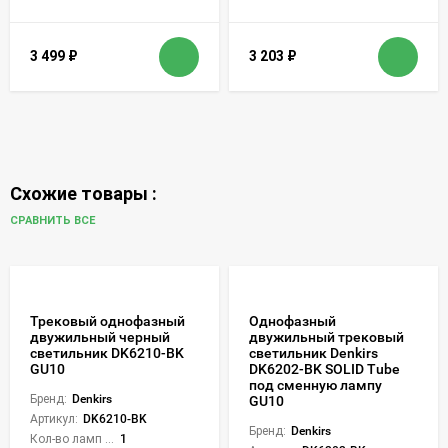
3 499
₽
3 203
₽
Схожие товары :
СРАВНИТЬ ВСЕ
Трековый однофазный
Однофазный
двужильный черный
двужильный трековый
светильник DK6210-BK
светильник Denkirs
GU10
DK6202-BK SOLID Tube
под сменную лампу
Бренд:
Denkirs
GU10
Артикул:
DK6210-BK
Бренд:
Denkirs
Кол-во ламп или LED:
1