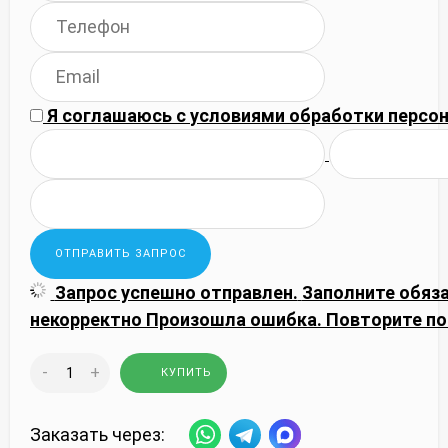
Я соглашаюсь с
условиями обработки
персон
Запрос успешно отправлен.
Заполните обяз
некорректно
Произошла ошибка. Повторите по
-
+
КУПИТЬ
Заказать через: