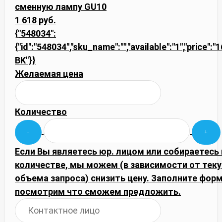
сменную лампу GU10
1 618 руб.
{"548034":
{"id":"548034","sku_name":"","available":"1","price":
BK"}}
Желаемая цена
Количество
Если Вы являетесь юр. лицом или собираетесь
количестве, мы можем (в зависимости от тек
объема запроса) снизить цену. Заполните фор
посмотрим что сможем предложить.