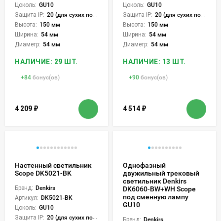
Цоколь:
GU10
Цоколь:
GU10
Защита IP:
20 (для сухих пом.)
Защита IP:
20 (для сухих пом.)
Высота:
150 мм
Высота:
150 мм
Ширина:
54 мм
Ширина:
54 мм
Диаметр:
54 мм
Диаметр:
54 мм
НАЛИЧИЕ: 29 ШТ.
НАЛИЧИЕ: 13 ШТ.
+
84
бонус(ов)
+
90
бонус(ов)
4 209
₽
4 514
₽
Настенный светильник
Однофазный
Scope DK5021-BK
двужильный трековый
светильник Denkirs
Бренд:
Denkirs
DK6060-BW+WH Scope
под сменную лампу
Артикул:
DK5021-BK
GU10
Цоколь:
GU10
Защита IP:
20 (для сухих пом.)
Бренд:
Denkirs