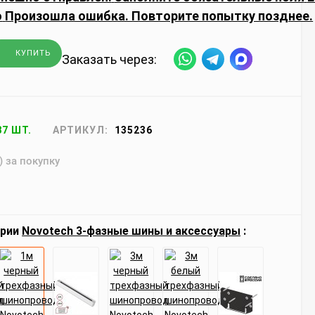
о
Произошла ошибка. Повторите попытку позднее.
КУПИТЬ
Заказать через:
87 ШТ.
АРТИКУЛ:
135236
) за покупку
ерии
Novotech 3-фазные шины и аксессуары
: