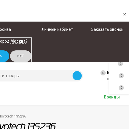
×
осква
Личный кабинет
Заказать звонок
город
Москва
?
0
Корзина
0
0
(пусто)
0
Бренды
ovotech 135236
otech 135236