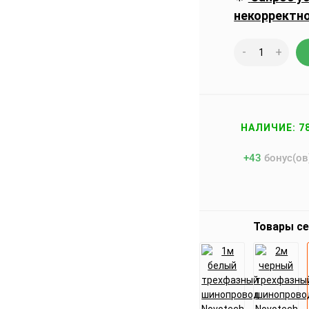
некорректн
-
+
НАЛИЧИЕ: 7
+
43
бонус(ов
Товары с