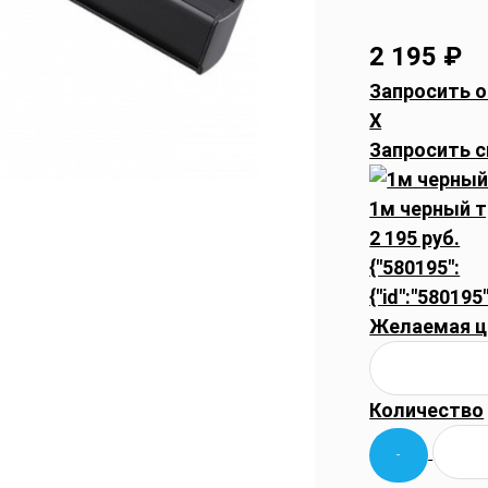
2 195
₽
Запросить о
X
Запросить с
1м черный 
2 195 руб.
{"580195":
{"id":"580195"
Желаемая ц
Количество