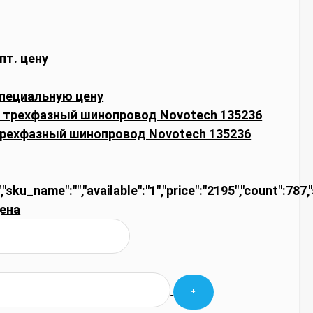
пт. цену
пециальную цену
трехфазный шинопровод Novotech 135236
,"sku_name":"","available":"1","price":"2195","count":787
ена