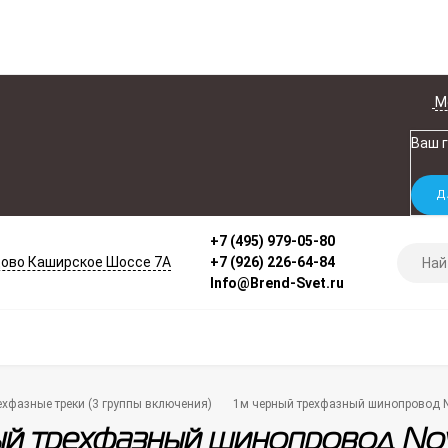
М
Ваш 
+7 (495) 979-05-80
ово Каширское Шоссе 7А
+7 (926) 226-64-84
Info@Brend-Svet.ru
хфазные треки (3 группы включения)
1м черный трехфазный шинопровод N
ый трехфазный шинопровод Nov