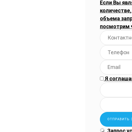
Если Вы явл
количестве,
объема запр
посмотрим 
Я соглаша
Запрос у