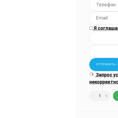
Я соглаша
Запрос у
некорректн
-
+