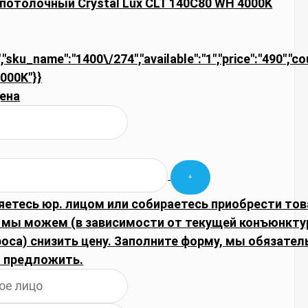
потолочный Crystal Lux CLT 140C80 WH 4000K
","sku_name":"1400\/274","available":"1","price":"490","c
000K"}}
ена
яетесь юр. лицом или собираетесь приобрести тов
 мы можем (в зависимости от текущей конъюнкту
оса) снизить цену. Заполните форму, мы обязате
 предложить.