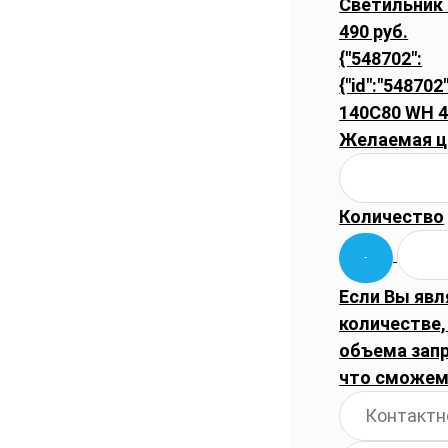
Светильник 
490 руб.
{"548702":
{"id":"548702
140C80 WH 4
Желаемая ц
Количество
Если Вы явл
количестве,
объема запр
что сможем