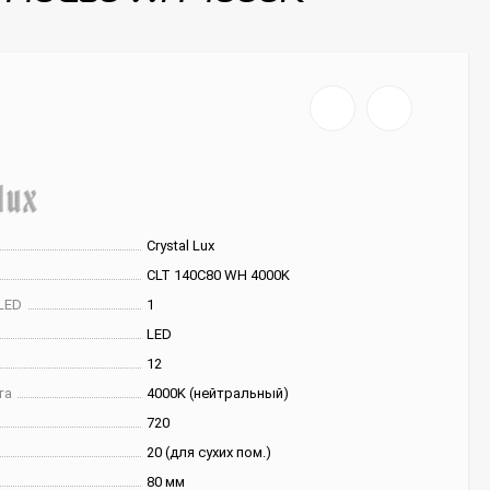
Crystal Lux
CLT 140C80 WH 4000K
LED
1
LED
12
та
4000K (нейтральный)
720
20 (для сухих пом.)
80 мм