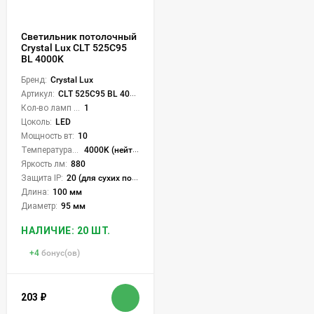
Светильник потолочный
Crystal Lux CLT 525C95
BL 4000K
Бренд:
Crystal Lux
Артикул:
CLT 525C95 BL 4000K
Кол-во ламп или LED:
1
Цоколь:
LED
Мощность вт:
10
Температура света:
4000K (нейтральный)
Яркость лм:
880
Защита IP:
20 (для сухих пом.)
Длина:
100 мм
Диаметр:
95 мм
НАЛИЧИЕ: 20 ШТ.
+
4
бонус(ов)
203
₽