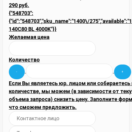
290 руб.
{"548703":
{"id":"548703","sku_name":"1400\/275","available":"1"
140C80 BL 4000K"}}
Желаемая цена
Количество
Если Вы являетесь юр. лицом или собираетесь
количестве, мы можем (в зависимости от тек
объема запроса) снизить цену. Заполните фор
что сможем предложить.