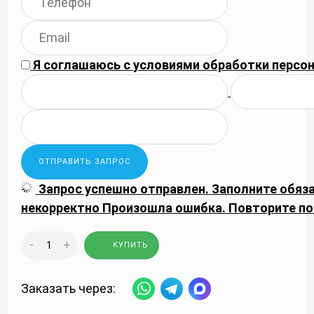
Я соглашаюсь с
условиями обработки
персон
Запрос успешно отправлен.
Заполните обяз
некорректно
Произошла ошибка. Повторите по
-
+
КУПИТЬ
Заказать через: