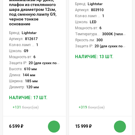
Бренд:
Lightstar
плафон из стеклянного
шара диаметром 12см,
Артикул:
803910
под сменную лампу G9,
Кол-во ламп или LED:
1
черное тонкое
Цоколь:
LED
основание
Мощность вт:
6
Бренд:
Lightstar
Температура света:
3000K (теплый)
Артикул:
812617
Яркость лм:
300
Кол-во ламп или LED:
1
Защита IP:
20 (для сухих пом.)
Цоколь:
G9
НАЛИЧИЕ: 13 ШТ.
Мощность вт:
6
Защита IP:
20 (для сухих пом.)
Высота:
610 мм
Длина:
144 мм
Ширина:
185 мм
Диаметр:
120 мм
НАЛИЧИЕ: 17 ШТ.
+
131
бонус(ов)
+
319
бонус(ов)
6 599
₽
15 999
₽