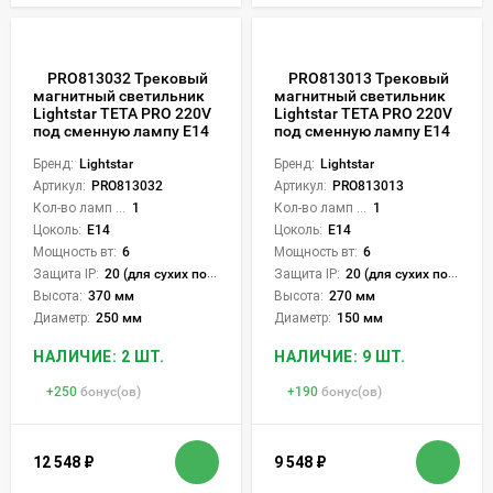
PRO813032 Трековый
PRO813013 Трековый
магнитный светильник
магнитный светильник
Lightstar TETA PRO 220V
Lightstar TETA PRO 220V
под сменную лампу Е14
под сменную лампу Е14
Бренд:
Lightstar
Бренд:
Lightstar
Артикул:
PRO813032
Артикул:
PRO813013
Кол-во ламп или LED:
1
Кол-во ламп или LED:
1
Цоколь:
E14
Цоколь:
E14
Мощность вт:
6
Мощность вт:
6
Защита IP:
20 (для сухих пом.)
Защита IP:
20 (для сухих пом.)
Высота:
370 мм
Высота:
270 мм
Диаметр:
250 мм
Диаметр:
150 мм
НАЛИЧИЕ: 2 ШТ.
НАЛИЧИЕ: 9 ШТ.
+
250
бонус(ов)
+
190
бонус(ов)
12 548
₽
9 548
₽