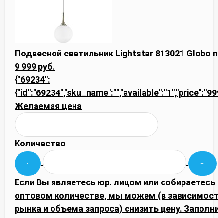
Подвесной светильник Lightstar 813021 Globo 
9 999 руб.
{"69234":
{"id":"69234","sku_name":"","available":"1","price":"9
Желаемая цена
Количество
Если Вы являетесь юр. лицом или собираетесь 
оптовом количестве, мы можем (в зависимос
рынка и объема запроса) снизить цену. Запол