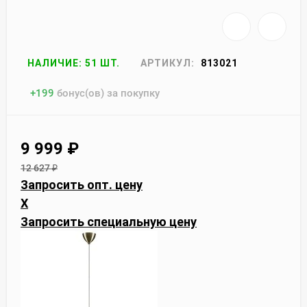
НАЛИЧИЕ: 51 ШТ.
АРТИКУЛ:
813021
+
199
бонус(ов) за покупку
9 999
₽
12 627
₽
Запросить опт. цену
X
Запросить специальную цену