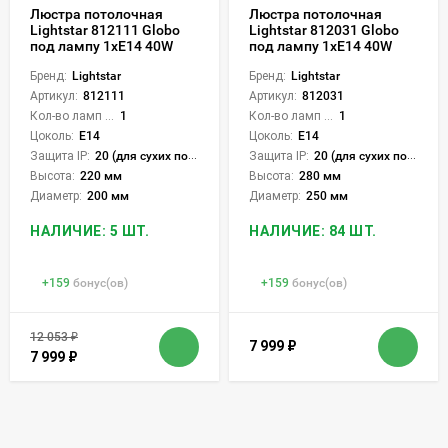
Люстра потолочная
Люстра потолочная
Lightstar 812111 Globo
Lightstar 812031 Globo
под лампу 1xE14 40W
под лампу 1xE14 40W
Бренд:
Lightstar
Бренд:
Lightstar
Артикул:
812111
Артикул:
812031
Кол-во ламп или LED:
1
Кол-во ламп или LED:
1
Цоколь:
E14
Цоколь:
E14
Защита IP:
20 (для сухих пом.)
Защита IP:
20 (для сухих пом.)
Высота:
220 мм
Высота:
280 мм
Диаметр:
200 мм
Диаметр:
250 мм
НАЛИЧИЕ: 5 ШТ.
НАЛИЧИЕ: 84 ШТ.
+
159
бонус(ов)
+
159
бонус(ов)
12 053
₽
7 999
₽
7 999
₽