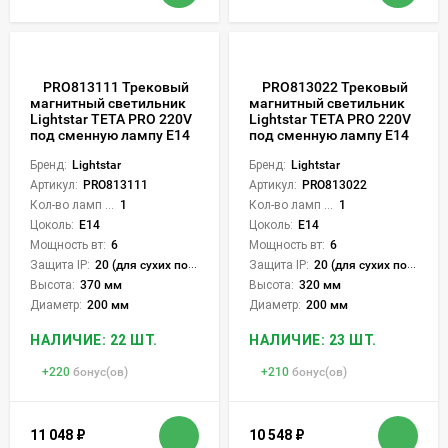
PRO813111 Трековый
PRO813022 Трековый
магнитный светильник
магнитный светильник
Lightstar TETA PRO 220V
Lightstar TETA PRO 220V
под сменную лампу Е14
под сменную лампу Е14
Бренд:
Lightstar
Бренд:
Lightstar
Артикул:
PRO813111
Артикул:
PRO813022
Кол-во ламп или LED:
1
Кол-во ламп или LED:
1
Цоколь:
E14
Цоколь:
E14
Мощность вт:
6
Мощность вт:
6
Защита IP:
20 (для сухих пом.)
Защита IP:
20 (для сухих пом.)
Высота:
370 мм
Высота:
320 мм
Диаметр:
200 мм
Диаметр:
200 мм
НАЛИЧИЕ: 22 ШТ.
НАЛИЧИЕ: 23 ШТ.
+
220
бонус(ов)
+
210
бонус(ов)
11 048
₽
10 548
₽