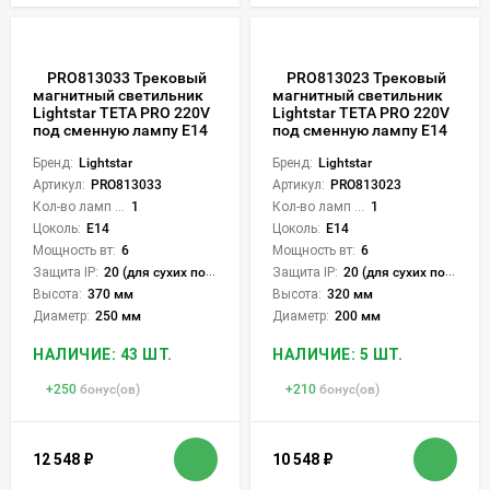
PRO813033 Трековый
PRO813023 Трековый
магнитный светильник
магнитный светильник
Lightstar TETA PRO 220V
Lightstar TETA PRO 220V
под сменную лампу Е14
под сменную лампу Е14
Бренд:
Lightstar
Бренд:
Lightstar
Артикул:
PRO813033
Артикул:
PRO813023
Кол-во ламп или LED:
1
Кол-во ламп или LED:
1
Цоколь:
E14
Цоколь:
E14
Мощность вт:
6
Мощность вт:
6
Защита IP:
20 (для сухих пом.)
Защита IP:
20 (для сухих пом.)
Высота:
370 мм
Высота:
320 мм
Диаметр:
250 мм
Диаметр:
200 мм
НАЛИЧИЕ: 43 ШТ.
НАЛИЧИЕ: 5 ШТ.
+
250
бонус(ов)
+
210
бонус(ов)
12 548
₽
10 548
₽