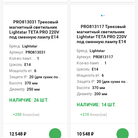
PRO813031 Трековый
PRO813117 Трековый
магнитный светильник
магнитный светильник
Lightstar TETA PRO 220V
Lightstar TETA PRO 220V
под сменную лампу Е14
под сменную лампу Е14
Бренд:
Lightstar
Бренд:
Lightstar
Артикул:
PRO813031
Артикул:
PRO813117
Кол-во ламп или LED:
1
Кол-во ламп или LED:
1
Цоколь:
E14
Цоколь:
E14
Мощность вт:
6
Мощность вт:
6
Защита IP:
20 (для сухих пом.)
Защита IP:
20 (для сухих пом.)
Высота:
370 мм
Высота:
370 мм
Диаметр:
250 мм
Диаметр:
200 мм
НАЛИЧИЕ: 26 ШТ.
НАЛИЧИЕ: 14 ШТ.
+
250
бонус(ов)
+
210
бонус(ов)
12 548
₽
10 548
₽