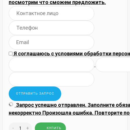
посмотрим что сможем предложить.
Я соглашаюсь с
условиями обработки
персон
Запрос успешно отправлен.
Заполните обяз
некорректно
Произошла ошибка. Повторите по
-
+
КУПИТЬ