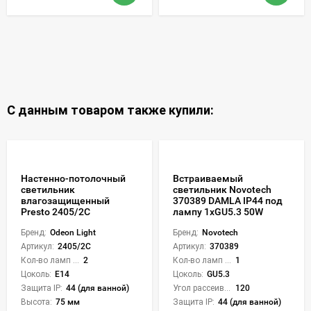
С данным товаром также купили:
Настенно-потолочный
Встраиваемый
светильник
светильник Novotech
влагозащищенный
370389 DAMLA IP44 под
Presto 2405/2C
лампу 1xGU5.3 50W
Бренд:
Odeon Light
Бренд:
Novotech
Артикул:
2405/2C
Артикул:
370389
Кол-во ламп или LED:
2
Кол-во ламп или LED:
1
Цоколь:
E14
Цоколь:
GU5.3
Защита IP:
44 (для ванной)
Угол рассеивания света °:
120
Высота:
75 мм
Защита IP:
44 (для ванной)