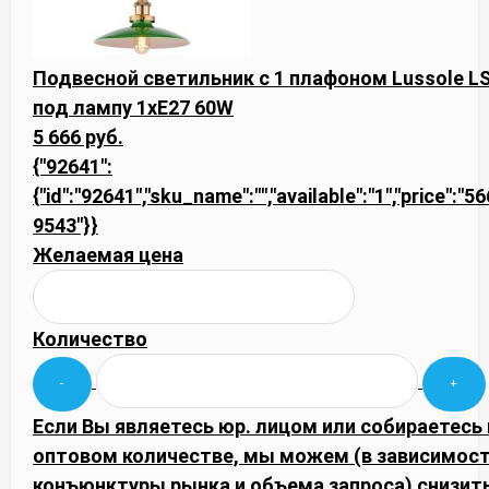
Подвесной светильник с 1 плафоном Lussole L
под лампу 1xE27 60W
5 666 руб.
{"92641":
{"id":"92641","sku_name":"","available":"1","price":"5
9543"}}
Желаемая цена
Количество
Если Вы являетесь юр. лицом или собираетесь 
оптовом количестве, мы можем (в зависимост
конъюнктуры рынка и объема запроса) снизить