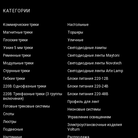
КАТЕГОРИИ
Коммерческие треки
Настольные
Магнитные треки
Торшеры
Плоские треки
Уличные
Узкие 5 мм треки
Светодиодные лампы
Ременные треки
Светодиодные ленты Maytoni
Модульные треки
Светодиодные ленты Novotech
Струнные треки
Светодиодные ленты Arte Lamp
Гибкие треки
Блоки питания 220-12В
220В Однофазные треки
Блоки питания 220-24В
220В Трехфазные треки (3 группы
Блоки питания 220-48В
включения)
Профиль для лент
Готовые трековые системы
Неоновые системы
Споты
Управление освещением
Люстры
Электроустановочные изделия
Подвесные
Voltum
Настенные
Распродажа