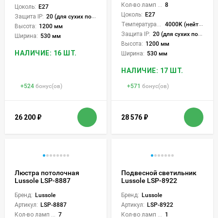
Кол-во ламп или LED:
8
Цоколь:
E27
Цоколь:
E27
Защита IP:
20 (для сухих пом.)
Температура света:
4000K (нейтральный)
Высота:
1200 мм
Защита IP:
20 (для сухих пом.)
Ширина:
530 мм
Высота:
1200 мм
НАЛИЧИЕ: 16 ШТ.
Ширина:
530 мм
НАЛИЧИЕ: 17 ШТ.
+
524
бонус(ов)
+
571
бонус(ов)
26 200
₽
28 576
₽
Люстра потолочная
Подвесной светильник
Lussole LSP-8887
Lussole LSP-8922
Бренд:
Lussole
Бренд:
Lussole
Артикул:
LSP-8887
Артикул:
LSP-8922
Кол-во ламп или LED:
7
Кол-во ламп или LED:
1