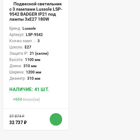
Подвесной светильник
с 3 лампами Lussole LSP-
9542 BADGER IP21 под
лампы 3xE27 180W
Бренд:
Lussole
Артикул:
LSP-9542
Кол-во ламп или LED:
3
Цоколь:
E27
Защита IP:
21 (капли)
Высота:
1100 мм
Длина:
310 мм
Ширина:
1200 мм
Диаметр:
310 мм
НАЛИЧИЕ: 41 ШТ.
+
654
бонус(ов)
37 874
₽
32 737
₽