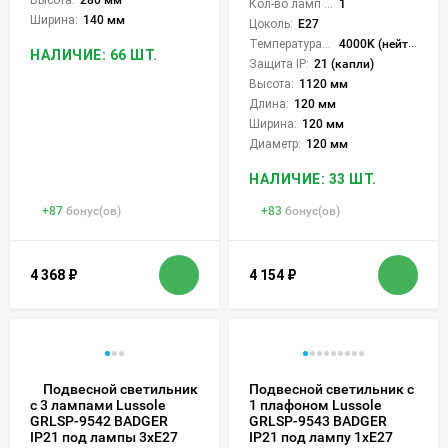
Высота:
280 мм
Кол-во ламп или LED:
1
Ширина:
140 мм
Цоколь:
E27
Температура света:
4000K (нейтральный)
НАЛИЧИЕ: 66 ШТ.
Защита IP:
21 (капли)
Высота:
1120 мм
Длина:
120 мм
Ширина:
120 мм
Диаметр:
120 мм
НАЛИЧИЕ: 33 ШТ.
+
87
бонус(ов)
+
83
бонус(ов)
4 368
₽
4 154
₽
Подвесной светильник
Подвесной светильник с
1 плафоном Lussole
с 3 лампами Lussole
GRLSP-9543 BADGER
GRLSP-9542 BADGER
IP21 под лампу 1xE27
IP21 под лампы 3xE27