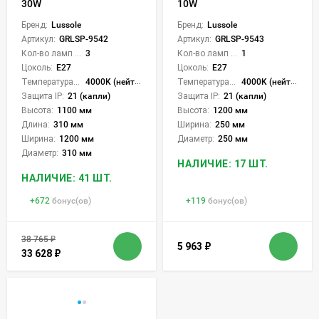
10W
30W
Бренд:
Lussole
Бренд:
Lussole
Артикул:
GRLSP-9543
Артикул:
GRLSP-9542
Кол-во ламп или LED:
1
Кол-во ламп или LED:
3
Цоколь:
E27
Цоколь:
E27
Температура света:
4000K (нейтральный)
Температура света:
4000K (нейтральный)
Защита IP:
21 (капли)
Защита IP:
21 (капли)
Высота:
1200 мм
Высота:
1100 мм
Ширина:
250 мм
Длина:
310 мм
Диаметр:
250 мм
Ширина:
1200 мм
Диаметр:
310 мм
НАЛИЧИЕ: 17 ШТ.
НАЛИЧИЕ: 41 ШТ.
+
672
бонус(ов)
+
119
бонус(ов)
38 765
₽
5 963
₽
33 628
₽