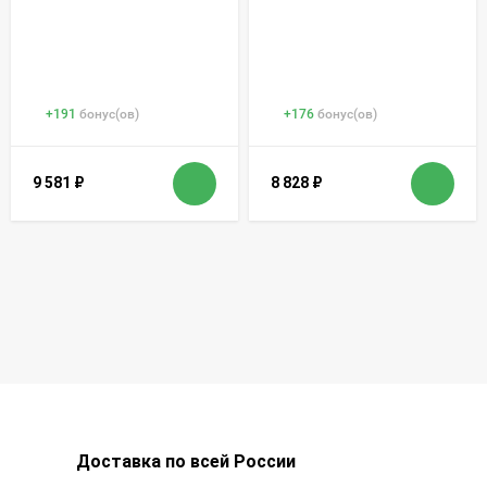
+
191
бонус(ов)
+
176
бонус(ов)
9 581
₽
8 828
₽
Доставка по всей России