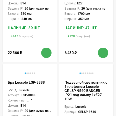
Цоколь:
E14
Цоколь:
E27
Защита IP:
20 (для сухих пом.)
Защита IP:
20 (для сухих пом.)
Высота:
580 мм
Высота:
1700 мм
Ширина:
840 мм
Ширина:
350 мм
НАЛИЧИЕ: 39 ШТ.
НАЛИЧИЕ: 47 ШТ.
+
447
бонус(ов)
+
128
бонус(ов)
22 366
₽
6 430
₽
Бра Lussole LSP-8888
Подвесной светильник с
1 плафоном Lussole
Бренд:
Lussole
GRLSP-9540 BADGER
IP21 под лампу 1xE27
Артикул:
LSP-8888
10W
Кол-во ламп или LED:
1
Цоколь:
E14
Бренд:
Lussole
Защита IP:
20 (для сухих пом.)
Артикул:
GRLSP-9540