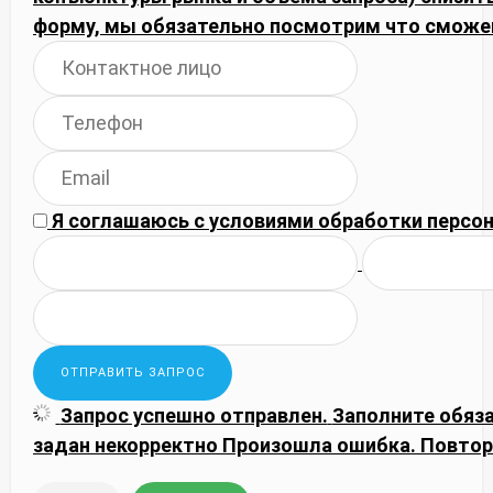
форму, мы обязательно посмотрим что сможе
Я соглашаюсь с
условиями обработки
персон
Запрос успешно отправлен.
Заполните обяз
задан некорректно
Произошла ошибка. Повтор