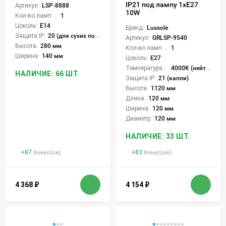
IP21 под лампу 1xE27
Артикул:
LSP-8888
10W
Кол-во ламп или LED:
1
Цоколь:
E14
Бренд:
Lussole
Защита IP:
20 (для сухих пом.)
Артикул:
GRLSP-9540
Высота:
280 мм
Кол-во ламп или LED:
1
Ширина:
140 мм
Цоколь:
E27
Температура света:
4000K (нейтральный)
НАЛИЧИЕ: 66 ШТ.
Защита IP:
21 (капли)
Высота:
1120 мм
Длина:
120 мм
Ширина:
120 мм
Диаметр:
120 мм
НАЛИЧИЕ: 33 ШТ.
+
87
бонус(ов)
+
83
бонус(ов)
4 368
₽
4 154
₽