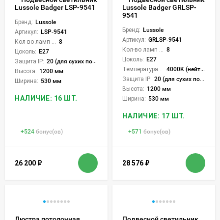
Lussole Badger LSP-9541
Lussole Badger GRLSP-
9541
Бренд:
Lussole
Бренд:
Lussole
Артикул:
LSP-9541
Артикул:
GRLSP-9541
Кол-во ламп или LED:
8
Кол-во ламп или LED:
8
Цоколь:
E27
Цоколь:
E27
Защита IP:
20 (для сухих пом.)
Температура света:
4000K (нейтральный)
Высота:
1200 мм
Защита IP:
20 (для сухих пом.)
Ширина:
530 мм
Высота:
1200 мм
НАЛИЧИЕ: 16 ШТ.
Ширина:
530 мм
НАЛИЧИЕ: 17 ШТ.
+
524
бонус(ов)
+
571
бонус(ов)
26 200
₽
28 576
₽
Люстра потолочная
Подвесной светильник