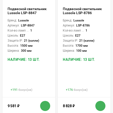
Подвесной светильник
Подвесной светильник
Lussole LSP-8847
Lussole LSP-8786
Бренд:
Lussole
Бренд:
Lussole
Артикул:
LSP-8847
Артикул:
LSP-8786
Кол-во ламп или LED:
1
Кол-во ламп или LED:
1
Цоколь:
E27
Цоколь:
E27
Защита IP:
21 (капли)
Защита IP:
21 (капли)
Высота:
1500 мм
Высота:
1700 мм
Ширина:
300 мм
Ширина:
100 мм
НАЛИЧИЕ: 13 ШТ.
НАЛИЧИЕ: 13 ШТ.
+
191
бонус(ов)
+
176
бонус(ов)
9 581
₽
8 828
₽