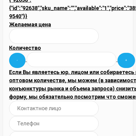
{"id":"92638","sku_name":"","available":"1","price":"3
9540"}}
Желаемая цена
Количество
Если Вы являетесь юр. лицом или собираетесь 
оптовом количестве, мы можем (в зависимост
конъюнктуры рынка и объема запроса) снизить
форму, мы обязательно посмотрим что сможе