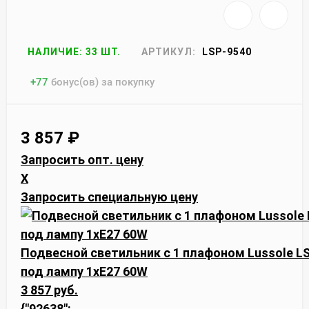
НАЛИЧИЕ: 33 ШТ.
АРТИКУЛ:
LSP-9540
+
77
бонус(ов) за покупку
3 857
₽
Запросить опт. цену
X
Запросить специальную цену
Подвесной светильник с 1 плафоном Lussole L
под лампу 1xE27 60W
3 857 руб.
{"92638":