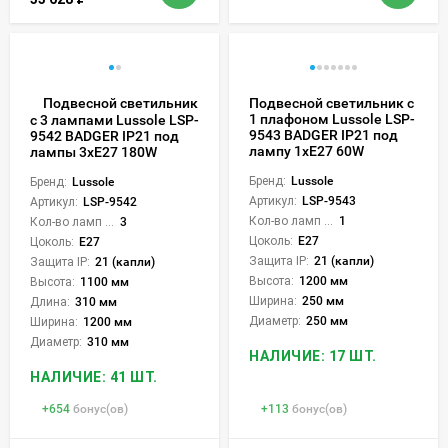
Подвесной светильник
Подвесной светильник с
1 плафоном Lussole LSP-
с 3 лампами Lussole LSP-
9543 BADGER IP21 под
9542 BADGER IP21 под
лампу 1xE27 60W
лампы 3xE27 180W
Бренд:
Lussole
Бренд:
Lussole
Артикул:
LSP-9543
Артикул:
LSP-9542
Кол-во ламп или LED:
1
Кол-во ламп или LED:
3
Цоколь:
E27
Цоколь:
E27
Защита IP:
21 (капли)
Защита IP:
21 (капли)
Высота:
1200 мм
Высота:
1100 мм
Ширина:
250 мм
Длина:
310 мм
Диаметр:
250 мм
Ширина:
1200 мм
Диаметр:
310 мм
НАЛИЧИЕ: 17 ШТ.
НАЛИЧИЕ: 41 ШТ.
+
654
бонус(ов)
+
113
бонус(ов)