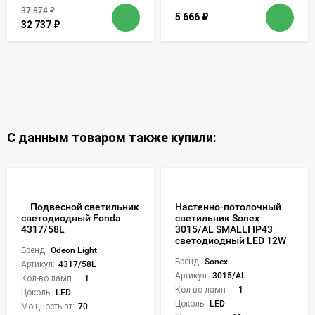
37 874
₽
5 666
₽
32 737
₽
С данным товаром также купили:
Подвесной светильник
Настенно-потолочный
светильник Sonex
светодиодный Fonda
3015/AL SMALLI IP43
4317/58L
светодиодный LED 12W
Бренд:
Odeon Light
Бренд:
Sonex
Артикул:
4317/58L
Артикул:
3015/AL
Кол-во ламп или LED:
1
Кол-во ламп или LED:
1
Цоколь:
LED
Цоколь:
LED
Мощность вт:
70