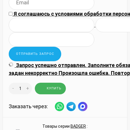
Я соглашаюсь с
условиями обработки
персон
Запрос успешно отправлен.
Заполните обяз
задан некорректно
Произошла ошибка. Повтор
-
+
КУПИТЬ
Заказать через:
Товары серии
BADGER
: