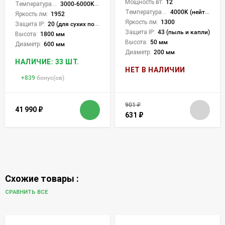
Мощность вт:
12
Температура света:
3000-6000K (плавная рег.)
Температура света:
4000K (нейтральный)
Яркость лм:
1952
Яркость лм:
1300
Защита IP:
20 (для сухих пом.)
Защита IP:
43 (пыль и капли)
Высота:
1800 мм
Высота:
50 мм
Диаметр:
600 мм
Диаметр:
200 мм
НАЛИЧИЕ: 33 ШТ.
НЕТ В НАЛИЧИИ
+
839
бонус(ов)
901
₽
41 990
₽
631
₽
Схожие товары :
СРАВНИТЬ ВСЕ