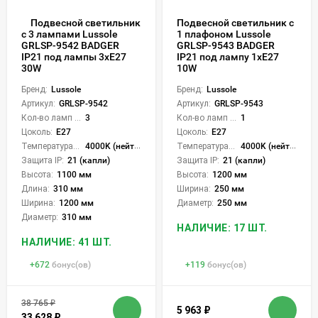
Подвесной светильник
Подвесной светильник с
1 плафоном Lussole
с 3 лампами Lussole
GRLSP-9543 BADGER
GRLSP-9542 BADGER
IP21 под лампу 1xE27
IP21 под лампы 3xE27
10W
30W
Бренд:
Lussole
Бренд:
Lussole
Артикул:
GRLSP-9543
Артикул:
GRLSP-9542
Кол-во ламп или LED:
1
Кол-во ламп или LED:
3
Цоколь:
E27
Цоколь:
E27
Температура света:
4000K (нейтральный)
Температура света:
4000K (нейтральный)
Защита IP:
21 (капли)
Защита IP:
21 (капли)
Высота:
1200 мм
Высота:
1100 мм
Ширина:
250 мм
Длина:
310 мм
Диаметр:
250 мм
Ширина:
1200 мм
Диаметр:
310 мм
НАЛИЧИЕ: 17 ШТ.
НАЛИЧИЕ: 41 ШТ.
+
672
бонус(ов)
+
119
бонус(ов)
38 765
₽
5 963
₽
33 628
₽