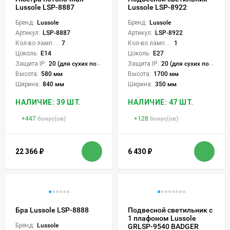
Lussole LSP-8887
Lussole LSP-8922
Бренд:
Lussole
Бренд:
Lussole
Артикул:
LSP-8887
Артикул:
LSP-8922
Кол-во ламп или LED:
7
Кол-во ламп или LED:
1
Цоколь:
E14
Цоколь:
E27
Защита IP:
20 (для сухих пом.)
Защита IP:
20 (для сухих пом.)
Высота:
580 мм
Высота:
1700 мм
Ширина:
840 мм
Ширина:
350 мм
НАЛИЧИЕ: 39 ШТ.
НАЛИЧИЕ: 47 ШТ.
+
447
бонус(ов)
+
128
бонус(ов)
22 366
₽
6 430
₽
Бра Lussole LSP-8888
Подвесной светильник с
1 плафоном Lussole
Бренд:
Lussole
GRLSP-9540 BADGER