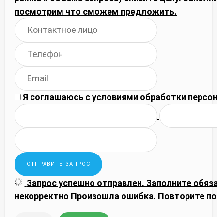
посмотрим что сможем предложить.
Я соглашаюсь с
условиями обработки
персон
Запрос успешно отправлен.
Заполните обяз
некорректно
Произошла ошибка. Повторите по