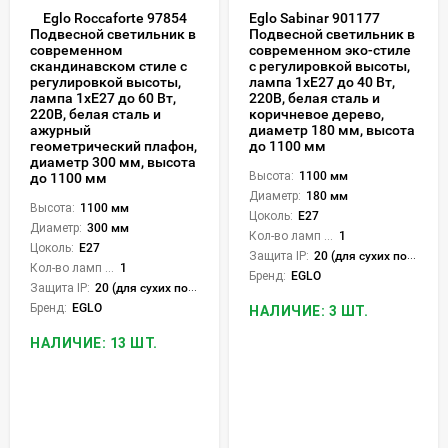
Eglo Roccaforte 97854
Eglo Sabinar 901177
Подвесной светильник в
Подвесной светильник в
современном эко-стиле
современном
с регулировкой высоты,
скандинавском стиле с
лампа 1xE27 до 40 Вт,
регулировкой высоты,
220В, белая сталь и
лампа 1xE27 до 60 Вт,
коричневое дерево,
220В, белая сталь и
диаметр 180 мм, высота
ажурный
до 1100 мм
геометрический плафон,
диаметр 300 мм, высота
Высота:
1100 мм
до 1100 мм
Диаметр:
180 мм
Высота:
1100 мм
Цоколь:
E27
Диаметр:
300 мм
Кол-во ламп или LED:
1
Цоколь:
E27
Защита IP:
20 (для сухих пом.)
Кол-во ламп или LED:
1
Бренд:
EGLO
Защита IP:
20 (для сухих пом.)
Бренд:
EGLO
НАЛИЧИЕ: 3 ШТ.
НАЛИЧИЕ: 13 ШТ.