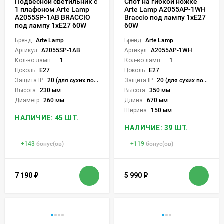
Подвесной светильник с
Спот на гибкой ножке
1 плафоном Arte Lamp
Arte Lamp A2055AP-1WH
A2055SP-1AB BRACCIO
Braccio под лампу 1xE27
под лампу 1xE27 60W
60W
Бренд:
Arte Lamp
Бренд:
Arte Lamp
Артикул:
A2055SP-1AB
Артикул:
A2055AP-1WH
Кол-во ламп или LED:
1
Кол-во ламп или LED:
1
Цоколь:
E27
Цоколь:
E27
Защита IP:
20 (для сухих пом.)
Защита IP:
20 (для сухих пом.)
Высота:
230 мм
Высота:
350 мм
Диаметр:
260 мм
Длина:
670 мм
Ширина:
150 мм
НАЛИЧИЕ: 45 ШТ.
НАЛИЧИЕ: 39 ШТ.
+
143
бонус(ов)
+
119
бонус(ов)
7 190
₽
5 990
₽