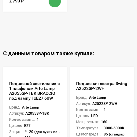
2 790
₽
С данным товаром также купили:
Подвесной светильник с
Подвесная люстра Swing
1 плафоном Arte Lamp
A2522SP-2WH
A2055SP-1BK BRACCIO
Бренд:
Arte Lamp
под лампу 1xE27 60W
Артикул:
A2522SP-2WH
Бренд:
Arte Lamp
Кол-во ламп или LED:
1
Артикул:
A2055SP-1BK
Цоколь:
LED
Кол-во ламп или LED:
1
Мощность вт:
160
Цоколь:
E27
Температура света:
3000-6000K (плавная рег.)
Защита IP:
20 (для сухих пом.)
Цветопередача (CRI):
85 (стандартная)