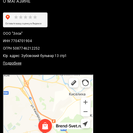
О МАГАЗИНЕ
ООО "Элси"
ИНН 7704701904
ОГРН 5087746212252
Юр. адрес: Зубовский бульвар 13 стр1
Подробнее