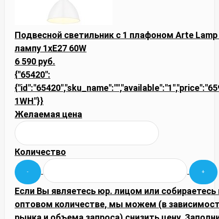
Подвесной светильник с 1 плафоном Arte Lam
лампу 1xE27 60W
6 590 руб.
{"65420":
{"id":"65420","sku_name":"","available":"1","price":"
1WH"}}
Желаемая цена
Количество
Если Вы являетесь юр. лицом или собираетесь 
оптовом количестве, мы можем (в зависимос
рынка и объема запроса) снизить цену. Запол