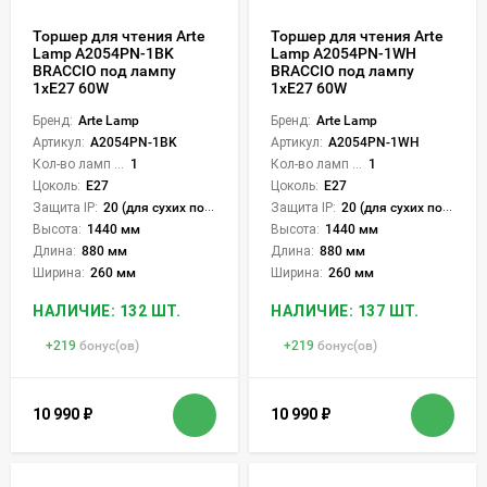
Торшер для чтения Arte
Торшер для чтения Arte
Lamp A2054PN-1BK
Lamp A2054PN-1WH
BRACCIO под лампу
BRACCIO под лампу
1xE27 60W
1xE27 60W
Бренд:
Arte Lamp
Бренд:
Arte Lamp
Артикул:
A2054PN-1BK
Артикул:
A2054PN-1WH
Кол-во ламп или LED:
1
Кол-во ламп или LED:
1
Цоколь:
E27
Цоколь:
E27
Защита IP:
20 (для сухих пом.)
Защита IP:
20 (для сухих пом.)
Высота:
1440 мм
Высота:
1440 мм
Длина:
880 мм
Длина:
880 мм
Ширина:
260 мм
Ширина:
260 мм
НАЛИЧИЕ: 132 ШТ.
НАЛИЧИЕ: 137 ШТ.
+
219
бонус(ов)
+
219
бонус(ов)
10 990
₽
10 990
₽