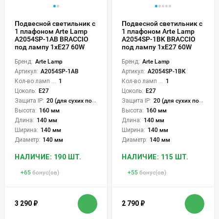
Подвесной светильник с
Подвесной светильник с
1 плафоном Arte Lamp
1 плафоном Arte Lamp
A2054SP-1AB BRACCIO
A2054SP-1BK BRACCIO
под лампу 1xE27 60W
под лампу 1xE27 60W
Бренд:
Arte Lamp
Бренд:
Arte Lamp
Артикул:
A2054SP-1AB
Артикул:
A2054SP-1BK
Кол-во ламп или LED:
1
Кол-во ламп или LED:
1
Цоколь:
E27
Цоколь:
E27
Защита IP:
20 (для сухих пом.)
Защита IP:
20 (для сухих пом.)
Высота:
160 мм
Высота:
160 мм
Длина:
140 мм
Длина:
140 мм
Ширина:
140 мм
Ширина:
140 мм
Диаметр:
140 мм
Диаметр:
140 мм
НАЛИЧИЕ: 190 ШТ.
НАЛИЧИЕ: 115 ШТ.
+
65
бонус(ов)
+
55
бонус(ов)
3 290
₽
2 790
₽