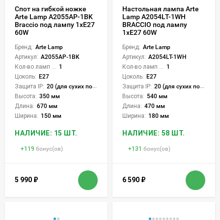
Спот на гибкой ножке
Настольная лампа Arte
Arte Lamp A2055AP-1BK
Lamp A2054LT-1WH
Braccio под лампу 1xE27
BRACCIO под лампу
60W
1xE27 60W
Бренд:
Arte Lamp
Бренд:
Arte Lamp
Артикул:
A2055AP-1BK
Артикул:
A2054LT-1WH
Кол-во ламп или LED:
1
Кол-во ламп или LED:
1
Цоколь:
E27
Цоколь:
E27
Защита IP:
20 (для сухих пом.)
Защита IP:
20 (для сухих пом.)
Высота:
350 мм
Высота:
540 мм
Длина:
670 мм
Длина:
470 мм
Ширина:
150 мм
Ширина:
180 мм
НАЛИЧИЕ: 15 ШТ.
НАЛИЧИЕ: 58 ШТ.
+
119
бонус(ов)
+
131
бонус(ов)
5 990
₽
6 590
₽