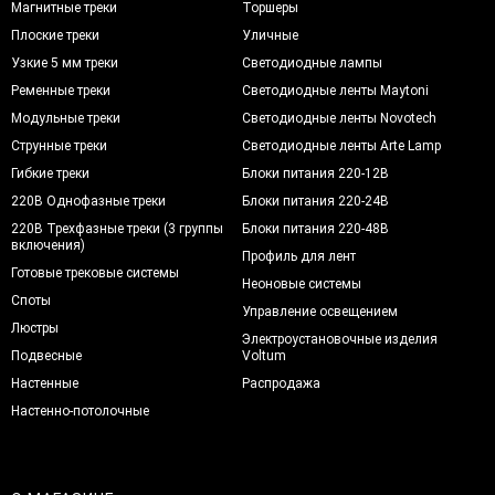
Магнитные треки
Торшеры
Плоские треки
Уличные
Узкие 5 мм треки
Светодиодные лампы
Ременные треки
Светодиодные ленты Maytoni
Модульные треки
Светодиодные ленты Novotech
Струнные треки
Светодиодные ленты Arte Lamp
Гибкие треки
Блоки питания 220-12В
220В Однофазные треки
Блоки питания 220-24В
220В Трехфазные треки (3 группы
Блоки питания 220-48В
включения)
Профиль для лент
Готовые трековые системы
Неоновые системы
Споты
Управление освещением
Люстры
Электроустановочные изделия
Подвесные
Voltum
Настенные
Распродажа
Настенно-потолочные