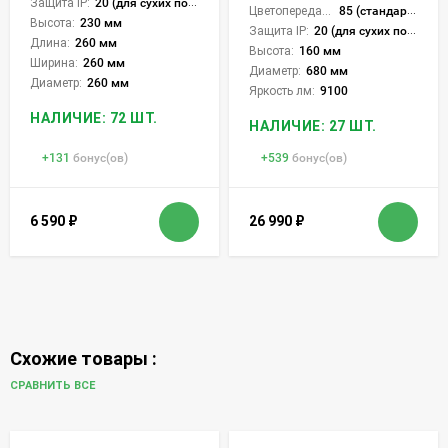
Защита IP:
20 (для сухих пом.)
Цветопередача (CRI):
85 (стандартная)
Высота:
230 мм
Защита IP:
20 (для сухих пом.)
Длина:
260 мм
Высота:
160 мм
Ширина:
260 мм
Диаметр:
680 мм
Диаметр:
260 мм
Яркость лм:
9100
НАЛИЧИЕ: 72 ШТ.
НАЛИЧИЕ: 27 ШТ.
+
131
бонус(ов)
+
539
бонус(ов)
6 590
₽
26 990
₽
Схожие товары :
СРАВНИТЬ ВСЕ