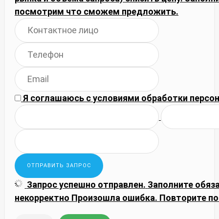
посмотрим что сможем предложить.
Я соглашаюсь с
условиями обработки
персон
Запрос успешно отправлен.
Заполните обяз
некорректно
Произошла ошибка. Повторите по