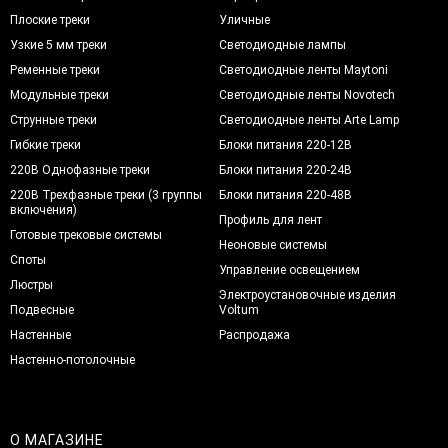
Плоские треки
Уличные
Узкие 5 мм треки
Светодиодные лампы
Ременные треки
Светодиодные ленты Maytoni
Модульные треки
Светодиодные ленты Novotech
Струнные треки
Светодиодные ленты Arte Lamp
Гибкие треки
Блоки питания 220-12В
220В Однофазные треки
Блоки питания 220-24В
220В Трехфазные треки (3 группы
Блоки питания 220-48В
включения)
Профиль для лент
Готовые трековые системы
Неоновые системы
Споты
Управление освещением
Люстры
Электроустановочные изделия
Подвесные
Voltum
Настенные
Распродажа
Настенно-потолочные
О МАГАЗИНЕ