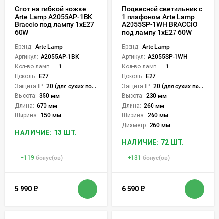
Спот на гибкой ножке
Подвесной светильник с
Arte Lamp A2055AP-1BK
1 плафоном Arte Lamp
Braccio под лампу 1xE27
A2055SP-1WH BRACCIO
60W
под лампу 1xE27 60W
Бренд:
Arte Lamp
Бренд:
Arte Lamp
Артикул:
A2055AP-1BK
Артикул:
A2055SP-1WH
Кол-во ламп или LED:
1
Кол-во ламп или LED:
1
Цоколь:
E27
Цоколь:
E27
Защита IP:
20 (для сухих пом.)
Защита IP:
20 (для сухих пом.)
Высота:
350 мм
Высота:
230 мм
Длина:
670 мм
Длина:
260 мм
Ширина:
150 мм
Ширина:
260 мм
Диаметр:
260 мм
НАЛИЧИЕ: 13 ШТ.
НАЛИЧИЕ: 72 ШТ.
+
119
бонус(ов)
+
131
бонус(ов)
5 990
₽
6 590
₽