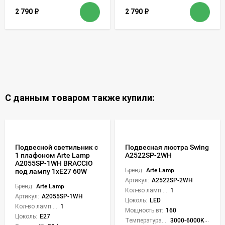
2 790
₽
2 790
₽
С данным товаром также купили:
Подвесной светильник с
Подвесная люстра Swing
1 плафоном Arte Lamp
A2522SP-2WH
A2055SP-1WH BRACCIO
Бренд:
Arte Lamp
под лампу 1xE27 60W
Артикул:
A2522SP-2WH
Бренд:
Arte Lamp
Кол-во ламп или LED:
1
Артикул:
A2055SP-1WH
Цоколь:
LED
Кол-во ламп или LED:
1
Мощность вт:
160
Цоколь:
E27
Температура света:
3000-6000K (плавная рег.)