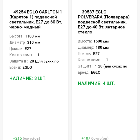
49254 EGLO CARLTON 1
39537 EGLO
(Карлтон 1) подвесной
POLVERARA (Полверара)
светильник, E27 до 60 Вт,
подвесной светильник,
черно-медный
E27 до 40 Вт, янтарное
стекло
Высота:
1100 мм
Высота:
1500 мм
Диаметр:
310 мм
Диаметр:
180 мм
Цоколь:
E27
Цоколь:
E27
Кол-во ламп или LED:
1
Кол-во ламп или LED:
1
Защита IP:
20 (для сухих пом.)
Защита IP:
20 (для сухих пом.)
Бренд:
EGLO
Бренд:
EGLO
НАЛИЧИЕ: 3 ШТ.
НАЛИЧИЕ: 4 ШТ.
+
215
бонус(ов)
+
107
бонус(ов)