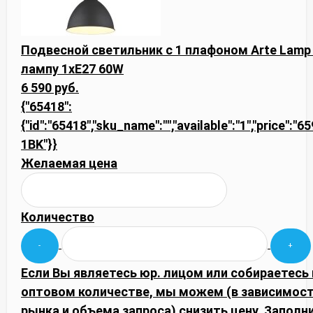
Подвесной светильник с 1 плафоном Arte Lamp
лампу 1xE27 60W
6 590 руб.
{"65418":
{"id":"65418","sku_name":"","available":"1","price":"
1BK"}}
Желаемая цена
Количество
Если Вы являетесь юр. лицом или собираетесь 
оптовом количестве, мы можем (в зависимос
рынка и объема запроса) снизить цену. Запол