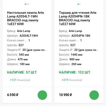
Настольная лампа Arte
Торшер для чтения Arte
Lamp A2054LT-1WH
Lamp A2054PN-1BK
BRACCIO под лампу
BRACCIO под лампу
1xE27 60W
1xE27 60W
Бренд:
Arte Lamp
Бренд:
Arte Lamp
Артикул:
A2054LT-1WH
Артикул:
A2054PN-1BK
Кол-во ламп или LED:
1
Кол-во ламп или LED:
1
Цоколь:
E27
Цоколь:
E27
Защита IP:
20 (для сухих пом.)
Защита IP:
20 (для сухих пом.)
Высота:
540 мм
Высота:
1440 мм
Длина:
470 мм
Длина:
880 мм
Ширина:
180 мм
Ширина:
260 мм
НАЛИЧИЕ: 57 ШТ.
НАЛИЧИЕ: 132 ШТ.
+
131
бонус(ов)
+
219
бонус(ов)
6 590
₽
10 990
₽