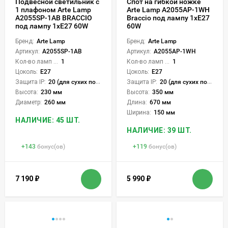
Подвесной светильник с
Спот на гибкой ножке
1 плафоном Arte Lamp
Arte Lamp A2055AP-1WH
A2055SP-1AB BRACCIO
Braccio под лампу 1xE27
под лампу 1xE27 60W
60W
Бренд:
Arte Lamp
Бренд:
Arte Lamp
Артикул:
A2055SP-1AB
Артикул:
A2055AP-1WH
Кол-во ламп или LED:
1
Кол-во ламп или LED:
1
Цоколь:
E27
Цоколь:
E27
Защита IP:
20 (для сухих пом.)
Защита IP:
20 (для сухих пом.)
Высота:
230 мм
Высота:
350 мм
Диаметр:
260 мм
Длина:
670 мм
Ширина:
150 мм
НАЛИЧИЕ: 45 ШТ.
НАЛИЧИЕ: 39 ШТ.
+
143
бонус(ов)
+
119
бонус(ов)
7 190
₽
5 990
₽