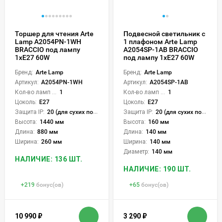
Торшер для чтения Arte
Подвесной светильник с
Lamp A2054PN-1WH
1 плафоном Arte Lamp
BRACCIO под лампу
A2054SP-1AB BRACCIO
1xE27 60W
под лампу 1xE27 60W
Бренд:
Arte Lamp
Бренд:
Arte Lamp
Артикул:
A2054PN-1WH
Артикул:
A2054SP-1AB
Кол-во ламп или LED:
1
Кол-во ламп или LED:
1
Цоколь:
E27
Цоколь:
E27
Защита IP:
20 (для сухих пом.)
Защита IP:
20 (для сухих пом.)
Высота:
1440 мм
Высота:
160 мм
Длина:
880 мм
Длина:
140 мм
Ширина:
260 мм
Ширина:
140 мм
Диаметр:
140 мм
НАЛИЧИЕ: 136 ШТ.
НАЛИЧИЕ: 190 ШТ.
+
219
бонус(ов)
+
65
бонус(ов)
10 990
₽
3 290
₽