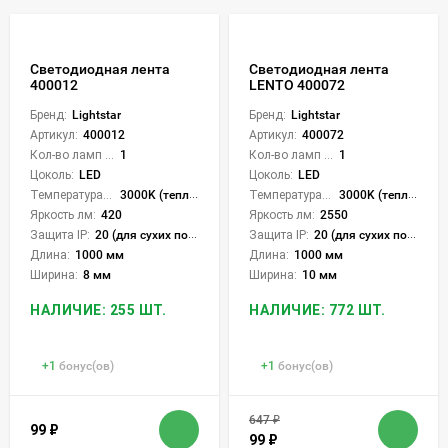
Светодиодная лента
Светодиодная лента
400012
LENTO 400072
Бренд:
Lightstar
Бренд:
Lightstar
Артикул:
400012
Артикул:
400072
Кол-во ламп или LED:
1
Кол-во ламп или LED:
1
Цоколь:
LED
Цоколь:
LED
Температура света:
3000K (теплый)
Температура света:
3000K (теплый)
Яркость лм:
420
Яркость лм:
2550
Защита IP:
20 (для сухих пом.)
Защита IP:
20 (для сухих пом.)
Длина:
1000 мм
Длина:
1000 мм
Ширина:
8 мм
Ширина:
10 мм
НАЛИЧИЕ: 255 ШТ.
НАЛИЧИЕ: 772 ШТ.
+
1
бонус(ов)
+
1
бонус(ов)
647
₽
99
₽
99
₽