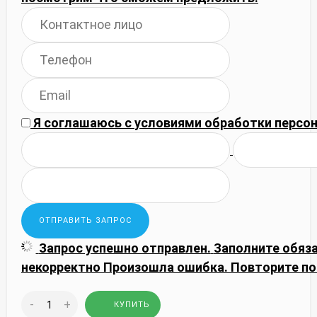
Я соглашаюсь с
условиями обработки
персон
Запрос успешно отправлен.
Заполните обяз
некорректно
Произошла ошибка. Повторите по
-
+
КУПИТЬ