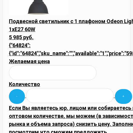
Подвесной светильник с 1 плафоном Odeon Lig
1xE27 60W
5 985 руб.
{"64824":
{"id":"64824","sku_name":"","available":"1","price":"5
Желаемая цена
Количество
Если Вы являетесь юр. лицом или собираетесь 
оптовом количестве, мы можем (в зависимос
рынка и объема запроса) снизить цену. Запол
посмотрим что сможем предложить.