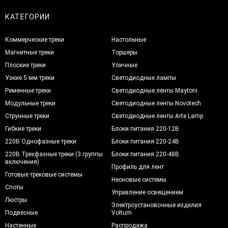
КАТЕГОРИИ
Коммерческие треки
Настольные
Магнитные треки
Торшеры
Плоские треки
Уличные
Узкие 5 мм треки
Светодиодные лампы
Ременные треки
Светодиодные ленты Maytoni
Модульные треки
Светодиодные ленты Novotech
Струнные треки
Светодиодные ленты Arte Lamp
Гибкие треки
Блоки питания 220-12В
220В Однофазные треки
Блоки питания 220-24В
220В Трехфазные треки (3 группы
Блоки питания 220-48В
включения)
Профиль для лент
Готовые трековые системы
Неоновые системы
Споты
Управление освещением
Люстры
Электроустановочные изделия
Подвесные
Voltum
Настенные
Распродажа