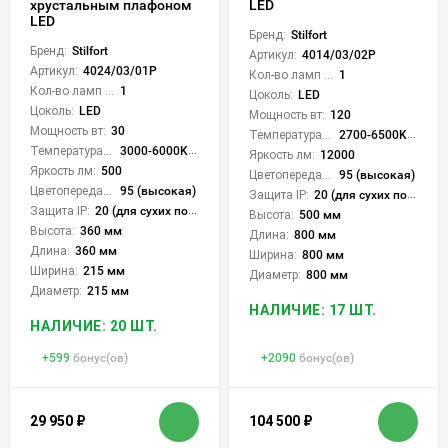
хрустальным плафоном
LED
LED
Бренд:
Stilfort
Бренд:
Stilfort
Артикул:
4014/03/02P
Артикул:
4024/03/01P
Кол-во ламп или LED:
1
Кол-во ламп или LED:
1
Цоколь:
LED
Цоколь:
LED
Мощность вт:
120
Мощность вт:
30
Температура света:
2700-6500K (плавная рег.)
Температура света:
3000-6000K (плавная рег.)
Яркость лм:
12000
Яркость лм:
500
Цветопередача (CRI):
95 (высокая)
Цветопередача (CRI):
95 (высокая)
Защита IP:
20 (для сухих пом.)
Защита IP:
20 (для сухих пом.)
Высота:
500 мм
Высота:
360 мм
Длина:
800 мм
Длина:
360 мм
Ширина:
800 мм
Ширина:
215 мм
Диаметр:
800 мм
Диаметр:
215 мм
НАЛИЧИЕ: 17 ШТ.
НАЛИЧИЕ: 20 ШТ.
+
599
бонус(ов)
+
2090
бонус(ов)
29 950
₽
104 500
₽