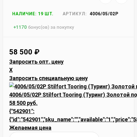
НАЛИЧИЕ: 19 ШТ.
АРТИКУЛ:
4006/05/02P
+
1170
бонус(ов) за покупку
58 500
₽
Запросить опт. цену
X
Запросить специальную цену
4006/05/02P Stilfort Tooring (Туринг) Золотой 
58 500 руб.
{"542901":
{"id":"542901","sku_name":"","available":"1","price":
Желаемая цена