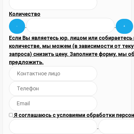
Количество
Если Вы являетесь юр. лицом или собираетесь
количестве, мы можем (в зависимости от тек
запроса) снизить цену. Заполните форму, мы
предложить.
Я соглашаюсь с
условиями обработки
персон