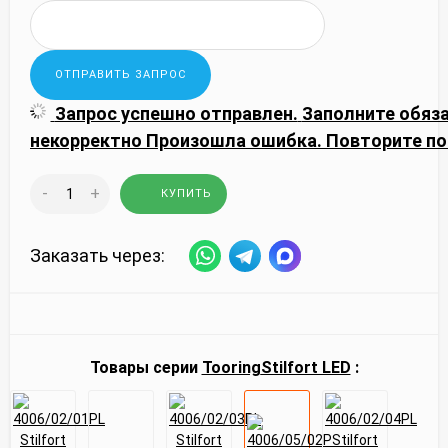
Запрос успешно отправлен.
Заполните обяз
некорректно
Произошла ошибка. Повторите по
-
+
КУПИТЬ
Заказать через:
Товары серии
Tooring
Stilfort LED
: