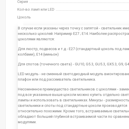
Серия
Кол-во ламп или LED
Цоколь
В случае если указаны через точку с запятой - светильник им
несколько цоколей. Например E27 ; E14. Наиболее распростр
цоколями являются:
Для люстр, подвесов и т.д - E27 (стандартный цоколь под ла
колбами), E14 (миньон)
Для спотов (точечного света) - GU10, G5.3, GU5.3, GX5.3, G9, G
LED модуль - не сменный светодиодный модуль вмонтирован
плафон или под рассеиватель светильника.
Несомненное преимущество светильников с цоколями - заме
под все указанные выше цоколи можно купить отдельно све
лампы и использовать в светильниках. Минусы - размерность
светильники и споты под стандартные цоколи производятся
относительно похожими. Кроме того, встраиваемые светиль
обладают большей глубиной встраиваемой части по сравнен
модулями.