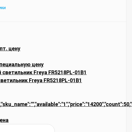
ИКИ
пт. цену
пециальную цену
ветильник Freya FR5218PL-01B1
","sku_name":"","available":"1","price":"14200","count":5
ена