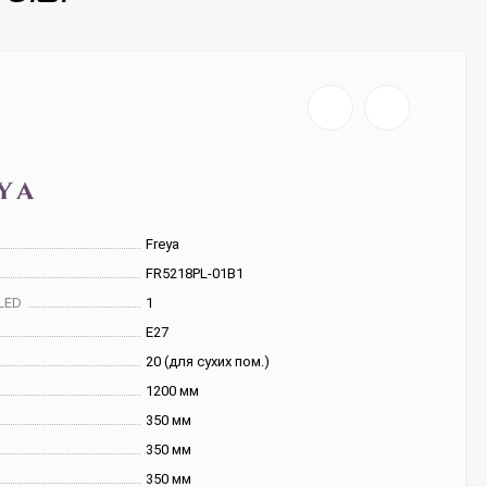
Freya
FR5218PL-01B1
LED
1
E27
20 (для сухих пом.)
1200 мм
350 мм
350 мм
350 мм