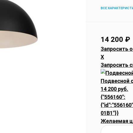
ВСЕ ХАРАКТЕРИСТ
14 200
₽
Запросить о
X
Запросить с
Подвесной с
14 200 руб.
{"556160":
{"id":"556160
01B1"}}
Желаемая ц