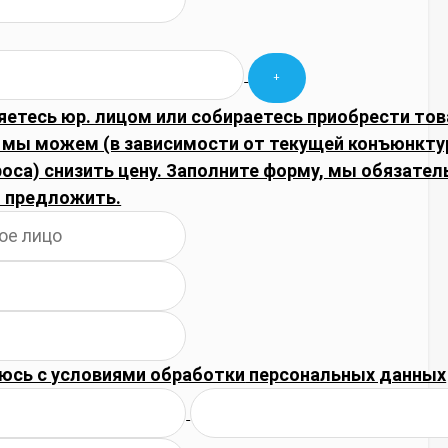
яетесь юр. лицом или собираетесь приобрести тов
 мы можем (в зависимости от текущей конъюнкту
оса) снизить цену. Заполните форму, мы обязате
 предложить.
юсь с
условиями обработки
персональных данных