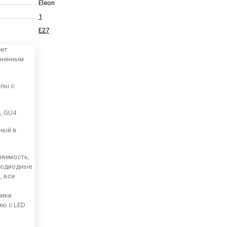
Eleon
1
E27
еет
аненным
мпы с
4, GU4
ный в
няемость,
тодиодные
, все
ники
ию с LED