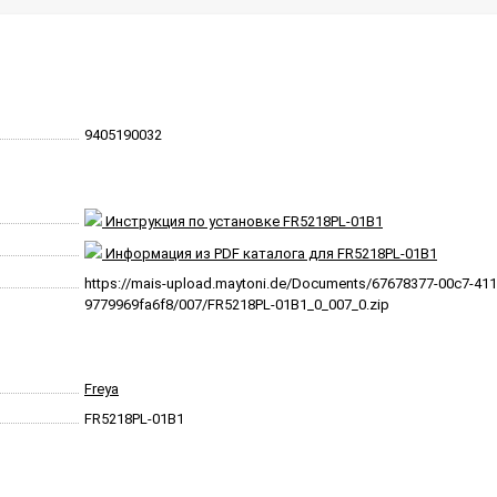
9405190032
Инструкция по установке FR5218PL-01B1
Информация из PDF каталога для FR5218PL-01B1
https://mais-upload.maytoni.de/Documents/67678377-00c7-411
9779969fa6f8/007/FR5218PL-01B1_0_007_0.zip
Freya
FR5218PL-01B1