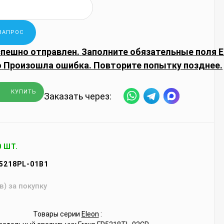
спешно отправлен.
Заполните обязательные поля
E
о
Произошла ошибка. Повторите попытку позднее.
КУПИТЬ
Заказать через:
0 ШТ.
5218PL-01B1
в) за покупку
Товары серии
Eleon
: