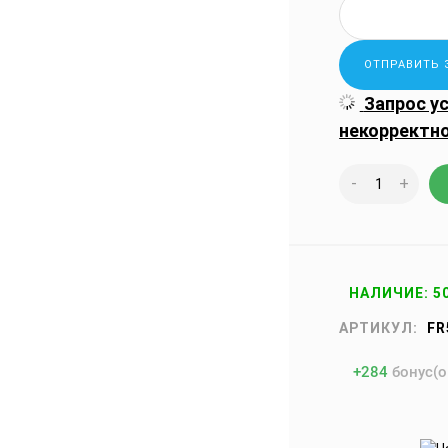
Запрос у
некорректн
-
+
НАЛИЧИЕ: 5
АРТИКУЛ:
FR
+
284
бонус(о