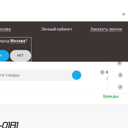
×
осква
Личный кабинет
Заказать звонок
город
Москва
?
0
Корзина
0
0
(пусто)
0
Бренды
01B1