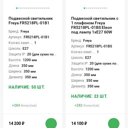
Подвесной светильник
Подвесной светильник с
Freya FR5218PL-01B1
1 плафоном Freya
FR5218PL-01BS Eleon
Бренд:
Freya
под лампу 1xE27 60W
Артикул:
FR5218PL-01B1
Бренд:
Freya
Кол-во ламп или LED:
1
Артикул:
FR5218PL-01BS
Цоколь:
E27
Кол-во ламп или LED:
1
Защита IP:
20 (для сухих пом.)
Цоколь:
E27
Высота:
1200 мм
Защита IP:
20 (для сухих пом.)
Длина:
350 мм
Высота:
1200 мм
Ширина:
350 мм
Длина:
350 мм
Диаметр:
350 мм
Ширина:
350 мм
Диаметр:
350 мм
НАЛИЧИЕ: 50 ШТ.
НАЛИЧИЕ: 23 ШТ.
+
284
бонус(ов)
+
282
бонус(ов)
14 200
₽
14 100
₽