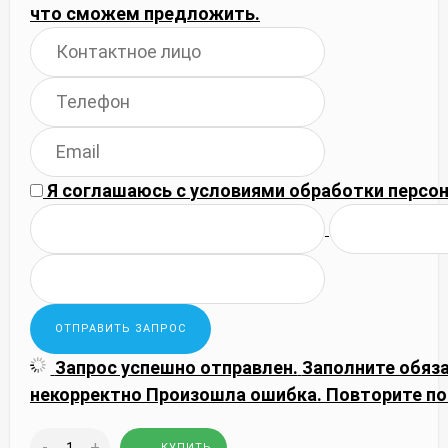
что сможем предложить.
Я соглашаюсь с
условиями обработки
персон
Запрос успешно отправлен.
Заполните обяз
некорректно
Произошла ошибка. Повторите по
-
+
КУПИТЬ