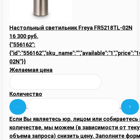
Настольный светильник Freya FR5218TL-02N
16 300 руб.
{"556162":
{"id":"556162","sku_name":"","available":"1","price":
02N"}}
Желаемая цена
Количество
Если Вы являетесь юр. лицом или собираетесь
количестве, мы можем (в зависимости от тек
объема запроса) снизить цену. Заполните фор