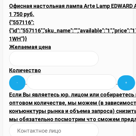
Офисная настольная лампа Arte Lamp EDWARD 
1 750 руб.
{"557116":
{"id":"557116","sku_name":"","available":"1","price":
1WH"}}
Желаемая цена
Количество
Если Вы являетесь юр. лицом или собираетесь 
оптовом количестве, мы можем (в зависимост
конъюнктуры рынка и объема запроса) снизить
мы обязательно посмотрим что сможем пред