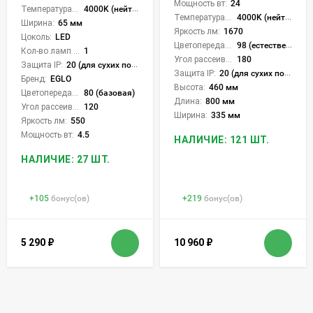
Мощность вт:
24
Температура света:
4000K (нейтральный)
Температура света:
4000K (нейтральный)
Ширина:
65 мм
Яркость лм:
1670
Цоколь:
LED
Цветопередача (CRI):
98 (естественная)
Кол-во ламп или LED:
1
Угол рассеивания света °:
180
Защита IP:
20 (для сухих пом.)
Защита IP:
20 (для сухих пом.)
Бренд:
EGLO
Высота:
460 мм
Цветопередача (CRI):
80 (базовая)
Длина:
800 мм
Угол рассеивания света °:
120
Ширина:
335 мм
Яркость лм:
550
Мощность вт:
4.5
НАЛИЧИЕ: 121 ШТ.
НАЛИЧИЕ: 27 ШТ.
+
105
бонус(ов)
+
219
бонус(ов)
5 290
₽
10 960
₽