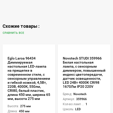
Схожие товары :
СРАВНИТЬ ВСЕ
Eglo Laroa 96434
Novotech STUDI 359966
Диммируемая
Белая настольная
настольная LED-лампа
лампа, с сенсорным
на прищепке в
диммером, повышенный
современном стиле, с
индекс цветопередачи,
сенсорным управлением
датчик освещенности,
и гибкой ножкой, 4,5Вт,
LED 24Вт 4000K CRI98
220В, 4000К, 550лм,
1670Лм IP20 220V
CRI80, белый пластик,
Бренд:
Novotech
длина 450 мм, ширина 65
мм, высота 275 мм
Артикул:
359966
Кол-во ламп или LED:
1
Высота:
275 мм
Цоколь:
LED
Длина:
450 мм