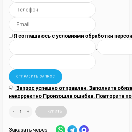
Я соглашаюсь с
условиями обработки
персон
Запрос успешно отправлен.
Заполните обяз
некорректно
Произошла ошибка. Повторите по
-
+
КУПИТЬ
Заказать через: