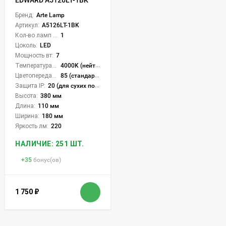
Бренд:
Arte Lamp
Артикул:
A5126LT-1BK
Кол-во ламп или LED:
1
Цоколь:
LED
Мощность вт:
7
Температура света:
4000K (нейтральный)
Цветопередача (CRI):
85 (стандартная)
Защита IP:
20 (для сухих пом.)
Высота:
380 мм
Длина:
110 мм
Ширина:
180 мм
Яркость лм:
220
НАЛИЧИЕ: 251 ШТ.
+
35
бонус(ов)
1 750
₽