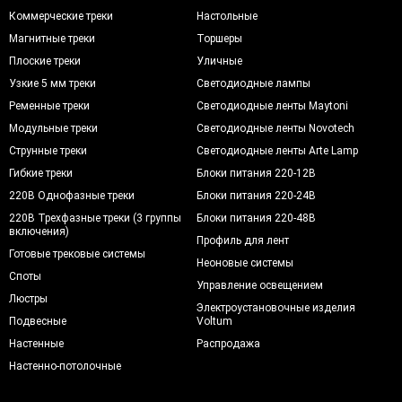
Коммерческие треки
Настольные
Магнитные треки
Торшеры
Плоские треки
Уличные
Узкие 5 мм треки
Светодиодные лампы
Ременные треки
Светодиодные ленты Maytoni
Модульные треки
Светодиодные ленты Novotech
Струнные треки
Светодиодные ленты Arte Lamp
Гибкие треки
Блоки питания 220-12В
220В Однофазные треки
Блоки питания 220-24В
220В Трехфазные треки (3 группы
Блоки питания 220-48В
включения)
Профиль для лент
Готовые трековые системы
Неоновые системы
Споты
Управление освещением
Люстры
Электроустановочные изделия
Подвесные
Voltum
Настенные
Распродажа
Настенно-потолочные