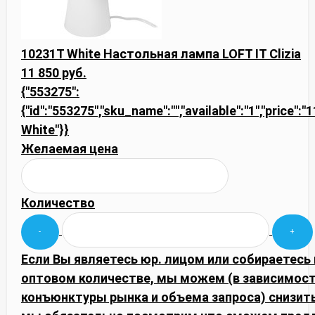
10231T White Настольная лампа LOFT IT Clizia
11 850 руб.
{"553275":
{"id":"553275","sku_name":"","available":"1","price":
White"}}
Желаемая цена
Количество
Если Вы являетесь юр. лицом или собираетесь 
оптовом количестве, мы можем (в зависимост
конъюнктуры рынка и объема запроса) снизить