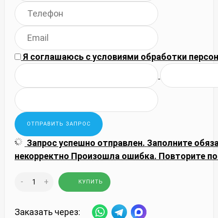
Я соглашаюсь с
условиями обработки
персон
Запрос успешно отправлен.
Заполните обяз
некорректно
Произошла ошибка. Повторите по
-
+
КУПИТЬ
Заказать через: