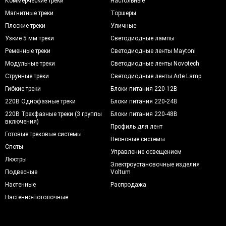
Коммерческие треки
Настольные
Магнитные треки
Торшеры
Плоские треки
Уличные
Узкие 5 мм треки
Светодиодные лампы
Ременные треки
Светодиодные ленты Maytoni
Модульные треки
Светодиодные ленты Novotech
Струнные треки
Светодиодные ленты Arte Lamp
Гибкие треки
Блоки питания 220-12В
220В Однофазные треки
Блоки питания 220-24В
220В Трехфазные треки (3 группы
Блоки питания 220-48В
включения)
Профиль для лент
Готовые трековые системы
Неоновые системы
Споты
Управление освещением
Люстры
Электроустановочные изделия
Подвесные
Voltum
Настенные
Распродажа
Настенно-потолочные