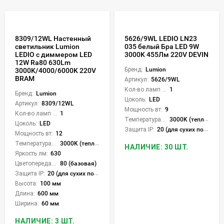
8309/12WL Настенный
5626/9WL LEDIO LN23
светильник Lumion
035 белый Бра LED 9W
LEDIO с диммером LED
3000K 455Лм 220V DEVIN
12W Ra80 630Lm
Бренд:
Lumion
3000K/4000/6000K 220V
BRAM
Артикул:
5626/9WL
Кол-во ламп или LED:
1
Бренд:
Lumion
Цоколь:
LED
Артикул:
8309/12WL
Мощность вт:
9
Кол-во ламп или LED:
1
Температура света:
3000K (теплый)
Цоколь:
LED
Защита IP:
20 (для сухих пом.)
Мощность вт:
12
Температура света:
3000K (теплый), 4000K (нейтральный), 6000K (холодный), CCT механическое переключение
НАЛИЧИЕ: 30 ШТ.
Яркость лм:
630
Цветопередача (CRI):
80 (базовая)
Защита IP:
20 (для сухих пом.)
Высота:
100 мм
Длина:
600 мм
Ширина:
60 мм
НАЛИЧИЕ: 3 ШТ.