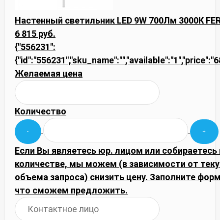
Настенный светильник LED 9W 700Лм 3000К FER
6 815 руб.
{"556231":
{"id":"556231","sku_name":"","available":"1","price":
Желаемая цена
Количество
Если Вы являетесь юр. лицом или собираетесь
количестве, мы можем (в зависимости от тек
объема запроса) снизить цену. Заполните фор
что сможем предложить.