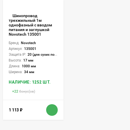
Шинопровод
трехжильный 1м
однофазный с вводом
питания и заглушкой
Novotech 135001
Бренд:
Novotech
Артикул:
135001
Защита IP:
20 (для сухих пом.)
Высота:
17 мм
Длина:
1000 мм
Ширина:
34 мм
НАЛИЧИЕ: 1252 ШТ.
+
22
бонус(ов)
1 113
₽