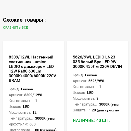
Схожие товары :
СРАВНИТЬ ВСЕ
8309/12WL Настенный
5626/9WL LEDIO LN23
светильник Lumion
035 белый Бра LED 9W
LEDIO с диммером LED
3000K 455Лм 220V DEVIN
12W Ra80 630Lm
Бренд:
Lumion
3000K/4000/6000K 220V
BRAM
Артикул:
5626/9WL
Кол-во ламп или LED:
1
Бренд:
Lumion
Цоколь:
LED
Артикул:
8309/12WL
Мощность вт:
9
Кол-во ламп или LED:
1
Температура света:
3000K (теплый)
Цоколь:
LED
Защита IP:
20 (для сухих пом.)
Мощность вт:
12
Температура света:
3000K (теплый), 4000K (нейтральный), 6000K (холодный), CCT механическое переключение
НАЛИЧИЕ: 40 ШТ.
Яркость лм:
630
Цветопередача (CRI):
80 (базовая)