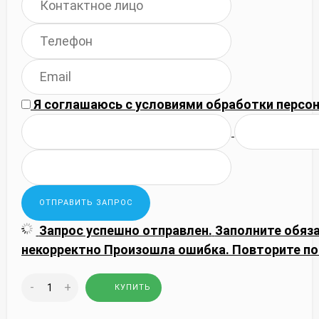
Я соглашаюсь с
условиями обработки
персон
Запрос успешно отправлен.
Заполните обяз
некорректно
Произошла ошибка. Повторите по
-
+
КУПИТЬ