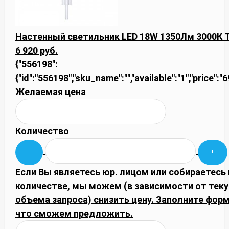
Настенный светильник LED 18W 1350Лм 3000К 
6 920 руб.
{"556198":
{"id":"556198","sku_name":"","available":"1","price":
Желаемая цена
Количество
Если Вы являетесь юр. лицом или собираетесь
количестве, мы можем (в зависимости от тек
объема запроса) снизить цену. Заполните фор
что сможем предложить.