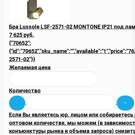
Бра Lussole LSF-2571-02 MONTONE IP21 под ла
7 625 руб.
{"70652":
{"id":"70652","sku_name":"","available":"1","price":"7
2571-02"}}
Желаемая цена
Количество
Если Вы являетесь юр. лицом или собираетесь 
оптовом количестве, мы можем (в зависимост
конъюнктуры рынка и объема запроса) снизить