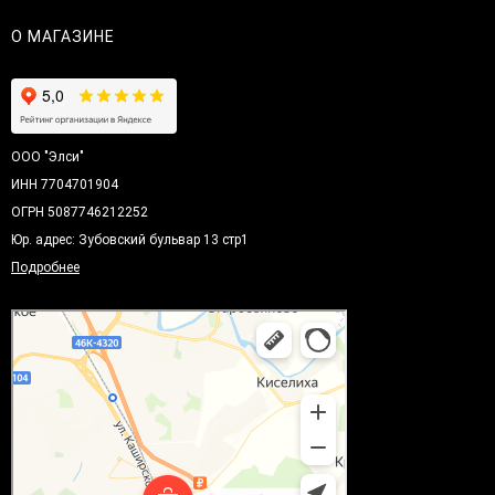
О МАГАЗИНЕ
ООО "Элси"
ИНН 7704701904
ОГРН 5087746212252
Юр. адрес: Зубовский бульвар 13 стр1
Подробнее