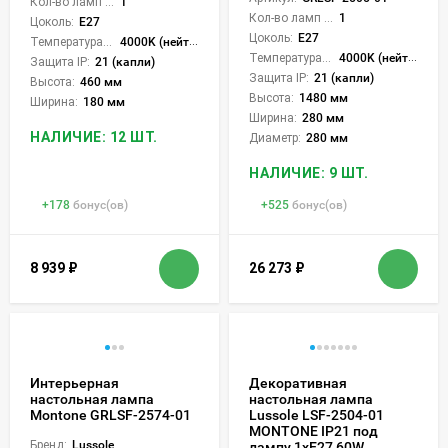
Кол-во ламп или LED:
1
Кол-во ламп или LED:
1
Цоколь:
E27
Цоколь:
E27
Температура света:
4000K (нейтральный)
Температура света:
4000K (нейтральный)
Защита IP:
21 (капли)
Защита IP:
21 (капли)
Высота:
460 мм
Высота:
1480 мм
Ширина:
180 мм
Ширина:
280 мм
НАЛИЧИЕ: 12 ШТ.
Диаметр:
280 мм
НАЛИЧИЕ: 9 ШТ.
+
178
бонус(ов)
+
525
бонус(ов)
8 939
₽
26 273
₽
Интерьерная
Декоративная
настольная лампа
настольная лампа
Montone GRLSF-2574-01
Lussole LSF-2504-01
MONTONE IP21 под
Бренд:
Lussole
лампу 1xE27 60W