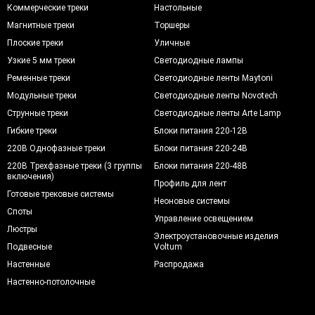
Коммерческие треки
Настольные
Магнитные треки
Торшеры
Плоские треки
Уличные
Узкие 5 мм треки
Светодиодные лампы
Ременные треки
Светодиодные ленты Maytoni
Модульные треки
Светодиодные ленты Novotech
Струнные треки
Светодиодные ленты Arte Lamp
Гибкие треки
Блоки питания 220-12В
220В Однофазные треки
Блоки питания 220-24В
220В Трехфазные треки (3 группы
Блоки питания 220-48В
включения)
Профиль для лент
Готовые трековые системы
Неоновые системы
Споты
Управление освещением
Люстры
Электроустановочные изделия
Подвесные
Voltum
Настенные
Распродажа
Настенно-потолочные