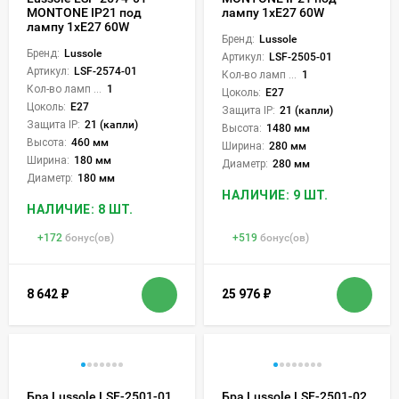
MONTONE IP21 под
лампу 1xE27 60W
лампу 1xE27 60W
Бренд:
Lussole
Бренд:
Lussole
Артикул:
LSF-2505-01
Артикул:
LSF-2574-01
Кол-во ламп или LED:
1
Кол-во ламп или LED:
1
Цоколь:
E27
Цоколь:
E27
Защита IP:
21 (капли)
Защита IP:
21 (капли)
Высота:
1480 мм
Высота:
460 мм
Ширина:
280 мм
Ширина:
180 мм
Диаметр:
280 мм
Диаметр:
180 мм
НАЛИЧИЕ: 9 ШТ.
НАЛИЧИЕ: 8 ШТ.
+
172
бонус(ов)
+
519
бонус(ов)
8 642
₽
25 976
₽
Бра Lussole LSF-2501-01
Бра Lussole LSF-2501-02