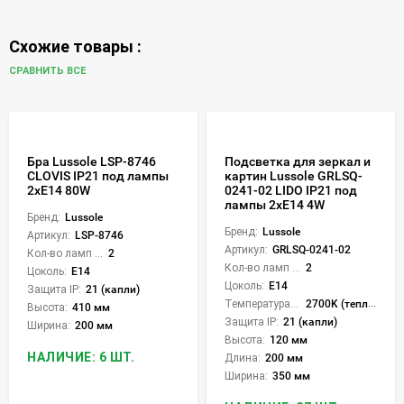
Схожие товары :
СРАВНИТЬ ВСЕ
Бра Lussole LSP-8746
Подсветка для зеркал и
CLOVIS IP21 под лампы
картин Lussole GRLSQ-
2xE14 80W
0241-02 LIDO IP21 под
лампы 2xE14 4W
Бренд:
Lussole
Бренд:
Lussole
Артикул:
LSP-8746
Артикул:
GRLSQ-0241-02
Кол-во ламп или LED:
2
Кол-во ламп или LED:
2
Цоколь:
E14
Цоколь:
E14
Защита IP:
21 (капли)
Температура света:
2700K (теплый)
Высота:
410 мм
Защита IP:
21 (капли)
Ширина:
200 мм
Высота:
120 мм
НАЛИЧИЕ: 6 ШТ.
Длина:
200 мм
Ширина:
350 мм