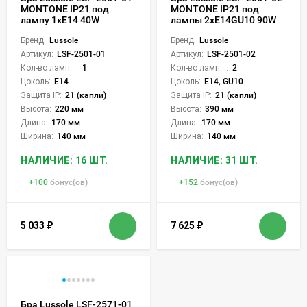
MONTONE IP21 под
MONTONE IP21 под
лампу 1xE14 40W
лампы 2xE14GU10 90W
Бренд:
Lussole
Бренд:
Lussole
Артикул:
LSF-2501-01
Артикул:
LSF-2501-02
Кол-во ламп или LED:
1
Кол-во ламп или LED:
2
Цоколь:
E14
Цоколь:
E14, GU10
Защита IP:
21 (капли)
Защита IP:
21 (капли)
Высота:
220 мм
Высота:
390 мм
Длина:
170 мм
Длина:
170 мм
Ширина:
140 мм
Ширина:
140 мм
НАЛИЧИЕ: 16 ШТ.
НАЛИЧИЕ: 31 ШТ.
+
100
бонус(ов)
+
152
бонус(ов)
5 033
₽
7 625
₽
Бра Lussole LSF-2571-01