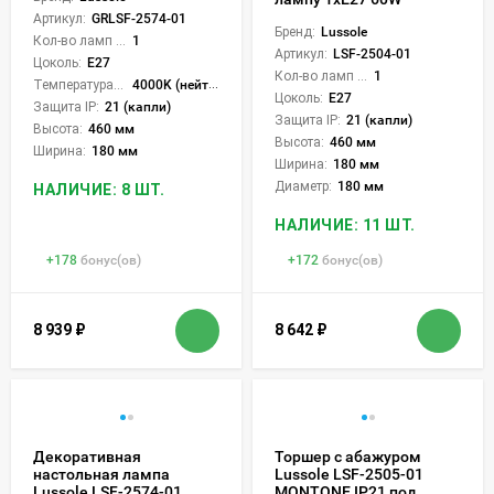
Артикул:
GRLSF-2574-01
Бренд:
Lussole
Кол-во ламп или LED:
1
Артикул:
LSF-2504-01
Цоколь:
E27
Кол-во ламп или LED:
1
Температура света:
4000K (нейтральный)
Цоколь:
E27
Защита IP:
21 (капли)
Защита IP:
21 (капли)
Высота:
460 мм
Высота:
460 мм
Ширина:
180 мм
Ширина:
180 мм
Диаметр:
180 мм
НАЛИЧИЕ: 8 ШТ.
НАЛИЧИЕ: 11 ШТ.
+
178
бонус(ов)
+
172
бонус(ов)
8 939
₽
8 642
₽
Декоративная
Торшер с абажуром
настольная лампа
Lussole LSF-2505-01
Lussole LSF-2574-01
MONTONE IP21 под