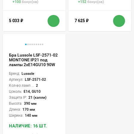
+
100
бонус(ов)
+
152
бонус(ов)
5 033
₽
7 625
₽
Бра Lussole LSF-2571-02
MONTONE IP21 под
лампы 2xE14GU10 90W
Бренд:
Lussole
Артикул:
LSF-2571-02
Кол-во ламп или LED:
2
Цоколь:
E14, GU10
Защита IP:
21 (капли)
Высота:
390 мм
Длина:
170 мм
Ширина:
140 мм
НАЛИЧИЕ: 16 ШТ.