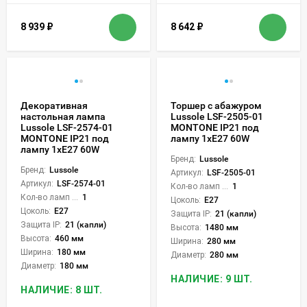
8 939
₽
8 642
₽
Декоративная
Торшер с абажуром
настольная лампа
Lussole LSF-2505-01
Lussole LSF-2574-01
MONTONE IP21 под
MONTONE IP21 под
лампу 1xE27 60W
лампу 1xE27 60W
Бренд:
Lussole
Бренд:
Lussole
Артикул:
LSF-2505-01
Артикул:
LSF-2574-01
Кол-во ламп или LED:
1
Кол-во ламп или LED:
1
Цоколь:
E27
Цоколь:
E27
Защита IP:
21 (капли)
Защита IP:
21 (капли)
Высота:
1480 мм
Высота:
460 мм
Ширина:
280 мм
Ширина:
180 мм
Диаметр:
280 мм
Диаметр:
180 мм
НАЛИЧИЕ: 9 ШТ.
НАЛИЧИЕ: 8 ШТ.