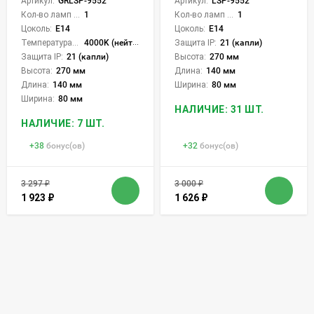
Артикул:
GRLSP-9552
Артикул:
LSP-9552
Кол-во ламп или LED:
1
Кол-во ламп или LED:
1
Цоколь:
E14
Цоколь:
E14
Температура света:
4000K (нейтральный)
Защита IP:
21 (капли)
Защита IP:
21 (капли)
Высота:
270 мм
Высота:
270 мм
Длина:
140 мм
Длина:
140 мм
Ширина:
80 мм
Ширина:
80 мм
НАЛИЧИЕ: 31 ШТ.
НАЛИЧИЕ: 7 ШТ.
+
38
бонус(ов)
+
32
бонус(ов)
3 297
₽
3 000
₽
1 923
₽
1 626
₽