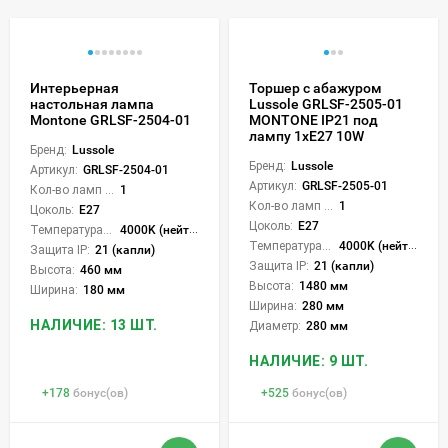
Интерьерная
Торшер с абажуром
настольная лампа
Lussole GRLSF-2505-01
Montone GRLSF-2504-01
MONTONE IP21 под
лампу 1xE27 10W
Бренд:
Lussole
Бренд:
Lussole
Артикул:
GRLSF-2504-01
Артикул:
GRLSF-2505-01
Кол-во ламп или LED:
1
Кол-во ламп или LED:
1
Цоколь:
E27
Цоколь:
E27
Температура света:
4000K (нейтральный)
Температура света:
4000K (нейтральный)
Защита IP:
21 (капли)
Защита IP:
21 (капли)
Высота:
460 мм
Высота:
1480 мм
Ширина:
180 мм
Ширина:
280 мм
НАЛИЧИЕ: 13 ШТ.
Диаметр:
280 мм
НАЛИЧИЕ: 9 ШТ.
+
178
бонус(ов)
+
525
бонус(ов)