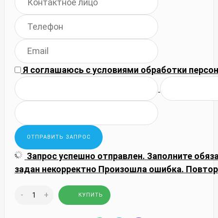
Я соглашаюсь с
условиями обработки
персон
Запрос успешно отправлен.
Заполните обяз
задан некорректно
Произошла ошибка. Повтор
-
+
КУПИТЬ