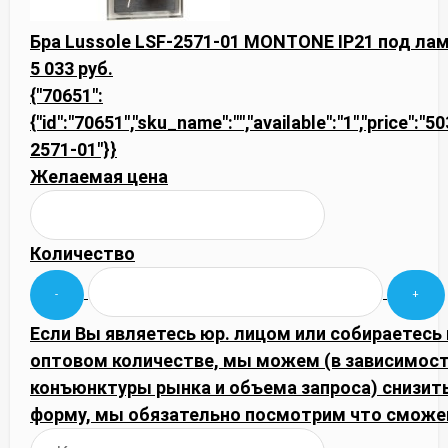
Бра Lussole LSF-2571-01 MONTONE IP21 под лам
5 033 руб.
{"70651":
{"id":"70651","sku_name":"","available":"1","price":"5
2571-01"}}
Желаемая цена
Количество
Если Вы являетесь юр. лицом или собираетесь 
оптовом количестве, мы можем (в зависимост
конъюнктуры рынка и объема запроса) снизить
форму, мы обязательно посмотрим что сможе