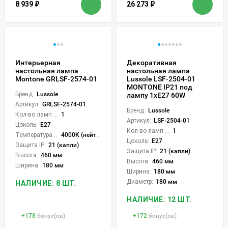
8 939
₽
26 273
₽
Интерьерная
Декоративная
настольная лампа
настольная лампа
Montone GRLSF-2574-01
Lussole LSF-2504-01
MONTONE IP21 под
Бренд:
Lussole
лампу 1xE27 60W
Артикул:
GRLSF-2574-01
Бренд:
Lussole
Кол-во ламп или LED:
1
Артикул:
LSF-2504-01
Цоколь:
E27
Кол-во ламп или LED:
1
Температура света:
4000K (нейтральный)
Цоколь:
E27
Защита IP:
21 (капли)
Защита IP:
21 (капли)
Высота:
460 мм
Высота:
460 мм
Ширина:
180 мм
Ширина:
180 мм
Диаметр:
180 мм
НАЛИЧИЕ: 8 ШТ.
НАЛИЧИЕ: 12 ШТ.
+
178
бонус(ов)
+
172
бонус(ов)