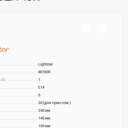
Lightstar
801600
LED
1
E14
6
20 (для сухих пом.)
240 мм
140 мм
150 мм