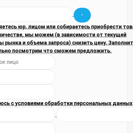
яетесь юр. лицом или собираетесь приобрести тов
личестве, мы можем (в зависимости от текущей
 рынка и объема запроса) снизить цену. Заполнит
льно посмотрим что сможем предложить.
юсь с
условиями обработки
персональных данных