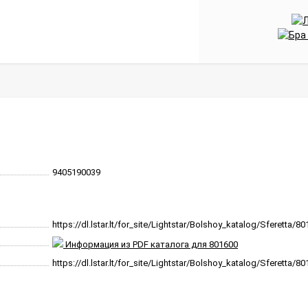
9405190039
https://dl.lstar.lt/for_site/Lightstar/Bolshoy_katalog/Sferetta/80
Информация из PDF каталога для 801600
https://dl.lstar.lt/for_site/Lightstar/Bolshoy_katalog/Sferetta/8