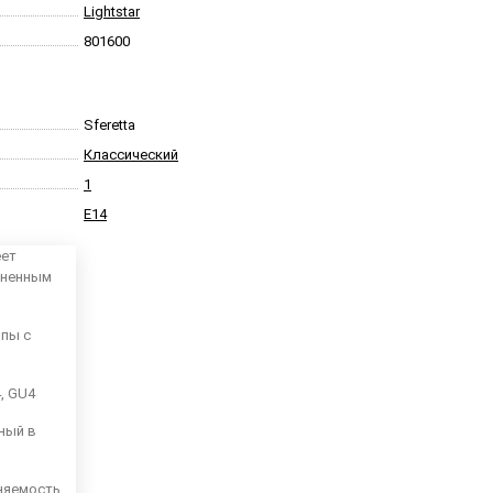
Lightstar
801600
Sferetta
Классический
1
E14
еет
аненным
мпы с
4, GU4
ный в
няемость,