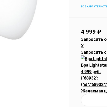
ВСЕ ХАРАКТЕРИСТ
4 999
₽
Запросить о
X
Запросить с
Бра Lightsta
4 999 руб.
{"68932":
{"id":"68932",
Желаемая ц