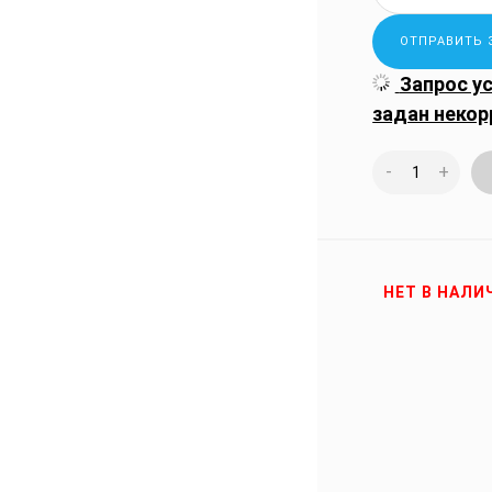
Запрос у
задан некор
-
+
НЕТ В НАЛИ