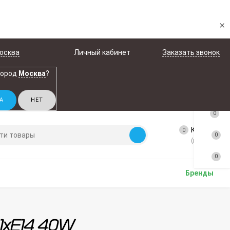
×
осква
Личный кабинет
Заказать звонок
город
Москва
?
0
Корзина
0
0
(пусто)
0
Бренды
 1xE14 40W