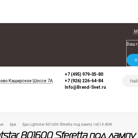
М
Ваш 
+7 (495) 979-05-80
ово Каширское Шоссе 7А
+7 (926) 226-64-84
Info@Brend-Svet.ru
ые
Бра
Бра Lightstar 801600 Sferetta под лампу 1xE14 40W
tstar 801600 Sferetta под лампу