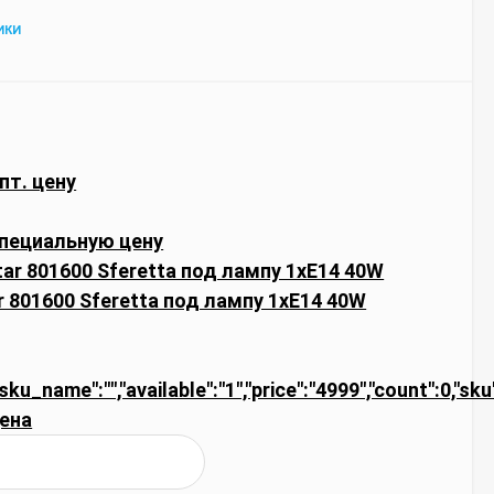
ИКИ
пт. цену
пециальную цену
r 801600 Sferetta под лампу 1xE14 40W
"sku_name":"","available":"1","price":"4999","count":0,"sk
ена