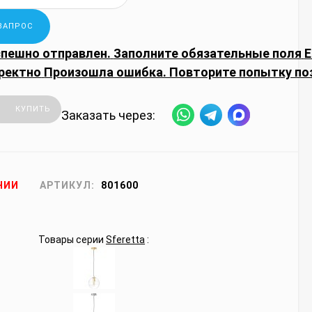
спешно отправлен.
Заполните обязательные поля
E
ректно
Произошла ошибка. Повторите попытку по
КУПИТЬ
Заказать через:
ЧИИ
АРТИКУЛ:
801600
Товары серии
Sferetta
: