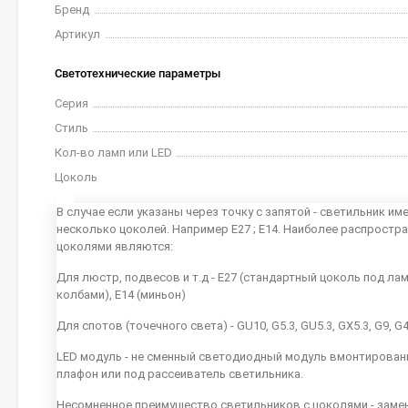
Бренд
Артикул
Светотехнические параметры
Серия
Стиль
Кол-во ламп или LED
Цоколь
В случае если указаны через точку с запятой - светильник им
несколько цоколей. Например E27 ; E14. Наиболее распростр
цоколями являются:
Для люстр, подвесов и т.д - E27 (стандартный цоколь под ла
колбами), E14 (миньон)
Для спотов (точечного света) - GU10, G5.3, GU5.3, GX5.3, G9, G
LED модуль - не сменный светодиодный модуль вмонтирован
плафон или под рассеиватель светильника.
Несомненное преимущество светильников с цоколями - заме