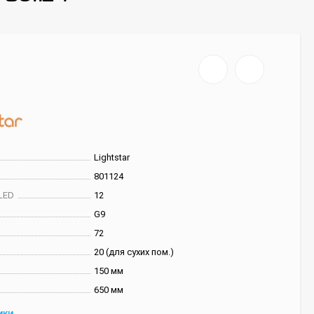
Lightstar
801124
LED
12
G9
72
20 (для сухих пом.)
150 мм
650 мм