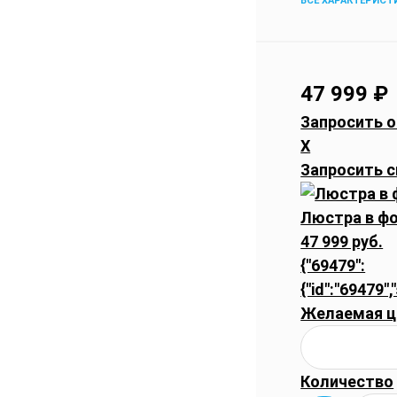
ВСЕ ХАРАКТЕРИСТ
47 999
₽
Запросить о
X
Запросить с
Люстра в фо
47 999 руб.
{"69479":
{"id":"69479",
Желаемая ц
Количество