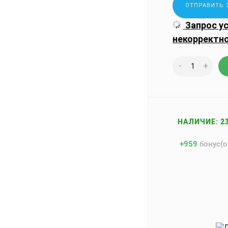
Запрос у
некорректн
-
+
НАЛИЧИЕ: 2
+
959
бонус(о