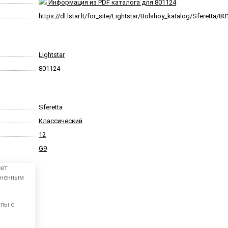
Информация из PDF каталога для 801124
https://dl.lstar.lt/for_site/Lightstar/Bolshoy_katalog/Sferetta/8
Lightstar
801124
Sferetta
Классический
12
G9
еет
аненным
мпы с