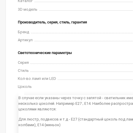
Каталог
3D модель
Производитель, серия, стиль, гарантия
Бренд
Артикул
Светотехнические параметры
Серия
Стиль
Кол-во ламп или LED
Цоколь
В случае если указаны через точку с запятой - светильник им
несколько цоколей. Например E27 ; E14. Наиболее распростр
цоколями являются:
Для люстр, подвесов и т.д - E27 (стандартный цоколь под ла
колбами), E14 (миньон)