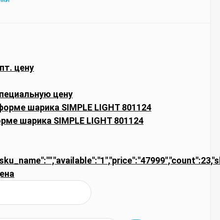
ИКИ
пт. цену
пециальную цену
рме шарика SIMPLE LIGHT 801124
"sku_name":"","available":"1","price":"47999","count":23,"
ена