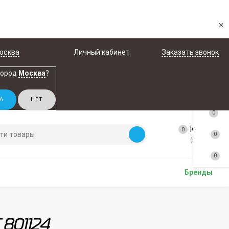
×
осква
Личный кабинет
Заказать звонок
город
Москва
?
0
Корзина
0
0
(пусто)
0
Бренды
 801124