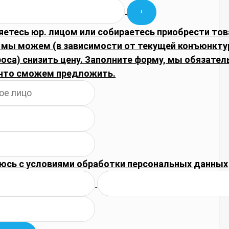
яетесь юр. лицом или собираетесь приобрести тов
 мы можем (в зависимости от текущей конъюнкту
оса) снизить цену. Заполните форму, мы обязател
что сможем предложить.
юсь с
условиями обработки
персональных данных