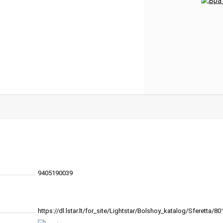
9405190039
https://dl.lstar.lt/for_site/Lightstar/Bolshoy_katalog/Sferetta/80