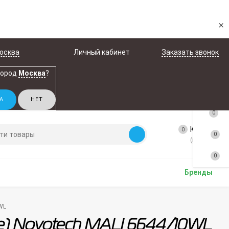
×
осква
Личный кабинет
Заказать звонок
город
Москва
?
0
Корзина
0
0
(пусто)
0
Бренды
WL
се) Novotech MALI 6644/10WL