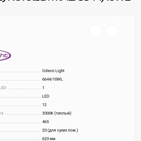
Odeon Light
6644/10WL
LED
1
LED
12
та
3000K (теплый)
465
20 (для сухих пом.)
620 мм