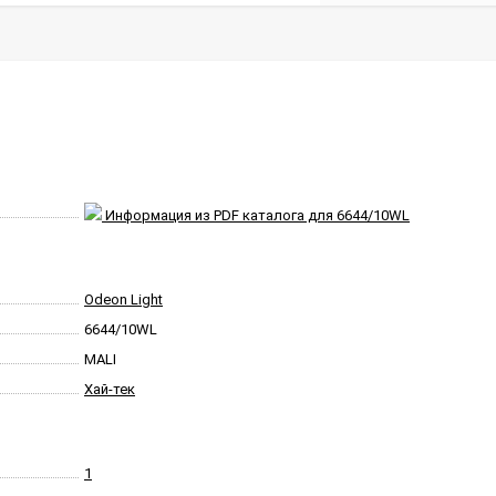
Информация из PDF каталога для 6644/10WL
Odeon Light
6644/10WL
MALI
Хай-тек
1