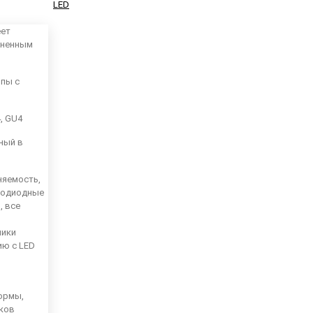
LED
еет
аненным
мпы с
4, GU4
ный в
няемость,
тодиодные
, все
ники
ию с LED
ормы,
иков