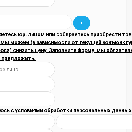
яетесь юр. лицом или собираетесь приобрести тов
 мы можем (в зависимости от текущей конъюнкту
оса) снизить цену. Заполните форму, мы обязате
 предложить.
юсь с
условиями обработки
персональных данных