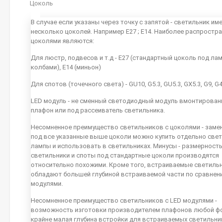
Цоколь
В случае если указаны через точку с запятой - светильник им
несколько цоколей. Например E27 ; E14. Наиболее распростр
цоколями являются:
Для люстр, подвесов и т.д - E27 (стандартный цоколь под ла
колбами), E14 (миньон)
Для спотов (точечного света) - GU10, G5.3, GU5.3, GX5.3, G9, G
LED модуль - не сменный светодиодный модуль вмонтирован
плафон или под рассеиватель светильника.
Несомненное преимущество светильников с цоколями - заме
под все указанные выше цоколи можно купить отдельно све
лампы и использовать в светильниках. Минусы - размерность
светильники и споты под стандартные цоколи производятся
относительно похожими. Кроме того, встраиваемые светиль
обладают большей глубиной встраиваемой части по сравнен
модулями.
Несомненное преимущество светильников с LED модулями -
возможность изготовки производителем плафонов любой ф
крайне малая глубина встройки для встраиваемых светильн