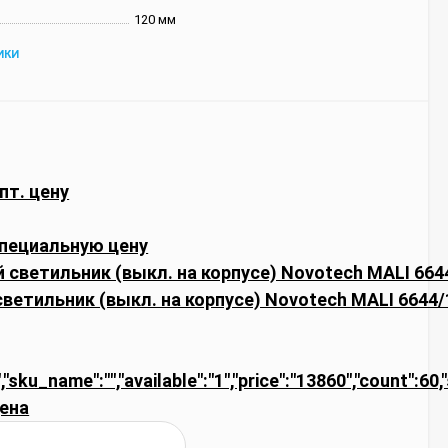
120 мм
ИКИ
пт. цену
пециальную цену
ветильник (выкл. на корпусе) Novotech MALI 6644
","sku_name":"","available":"1","price":"13860","count":60
ена