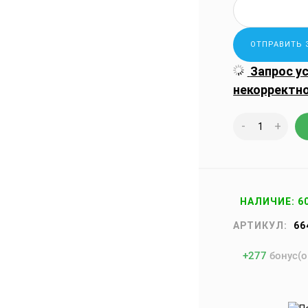
Запрос у
некорректн
-
+
НАЛИЧИЕ: 6
АРТИКУЛ:
66
+
277
бонус(о