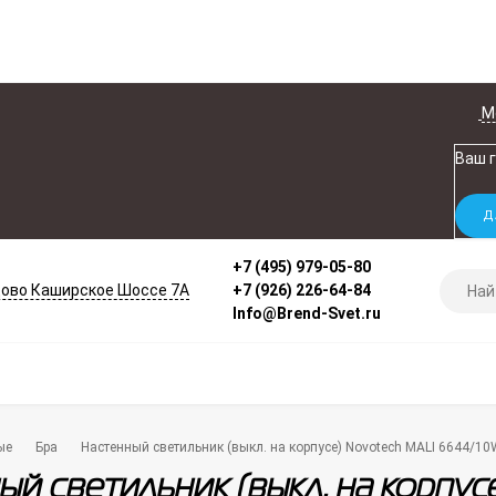
М
Ваш 
+7 (495) 979-05-80
ово Каширское Шоссе 7А
+7 (926) 226-64-84
Info@Brend-Svet.ru
ые
Бра
Настенный светильник (выкл. на корпусе) Novotech MALI 6644/10
ый светильник (выкл. на корпу