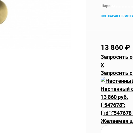
Ширина
ВСЕ ХАРАКТЕРИСТ
13 860
₽
Запросить о
X
Запросить с
Настенный с
13 860 руб.
{"547678":
{"id":"547678
Желаемая ц