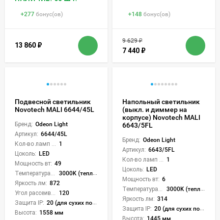
+
277
бонус(ов)
+
148
бонус(ов)
9 629
₽
13 860
₽
7 440
₽
Подвесной светильник
Напольный светильник
Novotech MALI 6644/45L
(выкл. и диммер на
корпусе) Novotech MALI
Бренд:
Odeon Light
6643/5FL
Артикул:
6644/45L
Бренд:
Odeon Light
Кол-во ламп или LED:
1
Артикул:
6643/5FL
Цоколь:
LED
Кол-во ламп или LED:
1
Мощность вт:
49
Цоколь:
LED
Температура света:
3000K (теплый)
Мощность вт:
6
Яркость лм:
872
Температура света:
3000K (теплый)
Угол рассеивания света °:
120
Яркость лм:
314
Защита IP:
20 (для сухих пом.)
Защита IP:
20 (для сухих пом.)
Высота:
1558 мм
Высота:
1445 мм