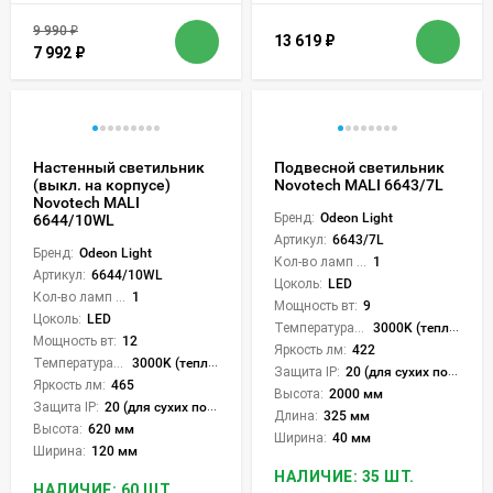
9 990
₽
13 619
₽
7 992
₽
Настенный светильник
Подвесной светильник
(выкл. на корпусе)
Novotech MALI 6643/7L
Novotech MALI
Бренд:
Odeon Light
6644/10WL
Артикул:
6643/7L
Бренд:
Odeon Light
Кол-во ламп или LED:
1
Артикул:
6644/10WL
Цоколь:
LED
Кол-во ламп или LED:
1
Мощность вт:
9
Цоколь:
LED
Температура света:
3000K (теплый)
Мощность вт:
12
Яркость лм:
422
Температура света:
3000K (теплый)
Защита IP:
20 (для сухих пом.)
Яркость лм:
465
Высота:
2000 мм
Защита IP:
20 (для сухих пом.)
Длина:
325 мм
Высота:
620 мм
Ширина:
40 мм
Ширина:
120 мм
НАЛИЧИЕ: 35 ШТ.
НАЛИЧИЕ: 60 ШТ.