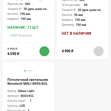
Яркость лм:
560
Угол рассеивания света °:
60
Защита IP:
20 (для сухих пом.)
Защита IP:
20 (для сухих пом.)
Высота:
190 мм
Высота:
96 мм
Ширина:
150 мм
Ширина:
150 мм
Диаметр:
150 мм
НАЛИЧИЕ: 17 ШТ.
НЕТ В НАЛИЧИИ
+
131
бонус(ов)
9 990
₽
4 990
₽
6 590
₽
Потолочный светильник
Novotech MALI 6643/6CL
Бренд:
Odeon Light
Артикул:
6643/6CL
Кол-во ламп или LED:
1
Цоколь:
LED
Мощность вт:
7