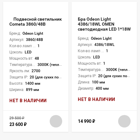
Подвесной светильник
Бра Odeon Light
4386/18WL OMEN
Cometa 3860/48B
светодиодная LED 1*18W
Бренд:
Odeon Light
Бренд:
Odeon Light
Артикул:
3860/48B
Артикул:
4386/18WL
Кол-во ламп или LED:
1
Кол-во ламп или LED:
1
Цоколь:
LED
Цоколь:
LED
Мощность вт:
48
Мощность вт:
1
Температура света:
3000K (теплый)
Температура света:
3000K (теплый)
Яркость лм:
2700
Защита IP:
20 (для сухих пом.)
Защита IP:
20 (для сухих пом.)
Длина:
100 мм
Высота:
1400 мм
Диаметр:
400 мм
Ширина:
899 мм
НЕТ В НАЛИЧИИ
НЕТ В НАЛИЧИИ
29 500
₽
14 990
₽
23 600
₽