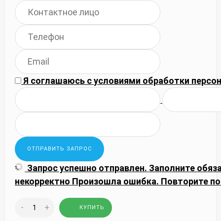
Я соглашаюсь с
условиями обработки
персон
Запрос успешно отправлен.
Заполните обяз
некорректно
Произошла ошибка. Повторите по
-
+
КУПИТЬ