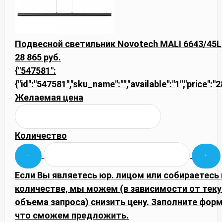
Подвесной светильник Novotech MALI 6643/45L
28 865 руб.
{"547581":
{"id":"547581","sku_name":"","available":"1","price":"
Желаемая цена
Количество
Если Вы являетесь юр. лицом или собираетесь
количестве, мы можем (в зависимости от тек
объема запроса) снизить цену. Заполните фор
что сможем предложить.