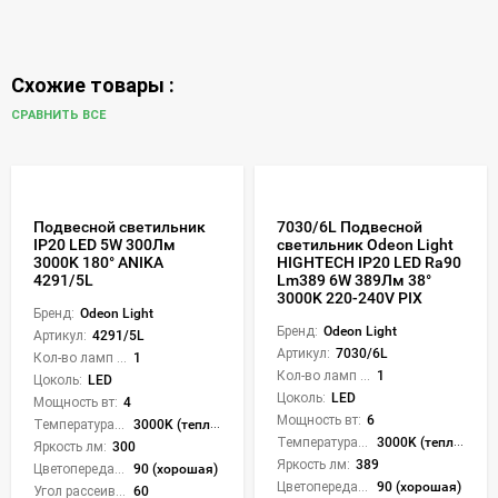
Схожие товары :
СРАВНИТЬ ВСЕ
Подвесной светильник
7030/6L Подвесной
IP20 LED 5W 300Лм
светильник Odeon Light
3000K 180° ANIKA
HIGHTECH IP20 LED Ra90
4291/5L
Lm389 6W 389Лм 38°
3000K 220-240V PIX
Бренд:
Odeon Light
Бренд:
Odeon Light
Артикул:
4291/5L
Артикул:
7030/6L
Кол-во ламп или LED:
1
Кол-во ламп или LED:
1
Цоколь:
LED
Цоколь:
LED
Мощность вт:
4
Мощность вт:
6
Температура света:
3000K (теплый)
Температура света:
3000K (теплый)
Яркость лм:
300
Яркость лм:
389
Цветопередача (CRI):
90 (хорошая)
Цветопередача (CRI):
90 (хорошая)
Угол рассеивания света °:
60