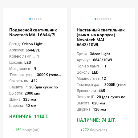
Подвесной светильник
Настенный светильник
Novotech MALI 6644/7L
(выкл. на корпусе)
Novotech MALI
Бренд:
Odeon Light
6643/10WL
Артикул:
6644/7L
Бренд:
Odeon Light
Кол-во ламп или LED:
1
Артикул:
6643/10WL
Цоколь:
LED
Кол-во ламп или LED:
1
Мощность вт:
9
Цоколь:
LED
Температура света:
3000K (теплый)
Мощность вт:
12
Яркость лм:
422
Температура света:
3000K (теплый)
Защита IP:
20 (для сухих пом.)
Яркость лм:
465
Высота:
2000 мм
Защита IP:
20 (для сухих пом.)
Длина:
325 мм
Высота:
620 мм
Ширина:
40 мм
Ширина:
120 мм
НАЛИЧИЕ: 14 ШТ.
НАЛИЧИЕ: 74 ШТ.
+
159
бонус(ов)
+
272
бонус(ов)