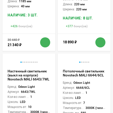
Длина:
1185 мм
Длина:
220 мм
Ширина:
40 мм
Ширина:
220 мм
НАЛИЧИЕ: 3 ШТ.
НАЛИЧИЕ: 8 ШТ.
+
426
бонус(ов)
+
377
бонус(ов)
30 440
₽
18 890
₽
21 340
₽
Настенный светильник
Потолочный светильник
(выкл на корпусе)
Novotech MALI 6644/6CL
Novotech MALI 6643/7WL
Бренд:
Odeon Light
Бренд:
Odeon Light
Артикул:
6644/6CL
Артикул:
6643/7WL
Кол-во ламп или LED:
1
Кол-во ламп или LED:
1
Цоколь:
LED
Цоколь:
LED
Мощность вт:
7
Мощность вт:
10
Температура света:
3000K (теплый)
Температура света:
3000K (теплый)
Яркость лм:
580