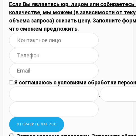
Если Вы являетесь юр. лицом или собираетесь
количестве, мы можем (в зависимости от тек
объема запроса) снизить цену. Заполните фор
что сможем предложить.
Я соглашаюсь с
условиями обработки
персон