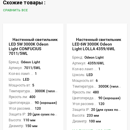
Схожие товары :
СРАВНИТЬ ВСЕ
Настенный светильник
Настенный светильник
LED 5W 3000K Odeon
LED 6W 3000K Odeon
Light CONFUCIUS
Light LOLLA 4359/6WL
7011/5WL
Бренд:
Odeon Light
Бренд:
Odeon Light
Артикул:
4359/6WL
Артикул:
7011/5WL
Кол-во ламп или LED:
1
Кол-во ламп или LED:
1
Цоколь:
LED
Цоколь:
LED
Мощность вт:
6
Мощность вт:
5
Температура света:
3000K (теплый)
Температура света:
3000K (теплый)
Яркость лм:
480
Яркость лм:
400
Цветопередача (CRI):
90 (хорошая)
Цветопередача (CRI):
90 (хорошая)
Угол рассеивания света °:
120
Угол рассеивания света °:
120
Защита IP:
20 (для сухих пом.)
Защита IP:
20 (для сухих пом.)
Высота:
233 мм
Высота:
110 мм
Диаметр:
100 мм
Диаметр:
150 мм