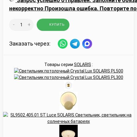
Запрос успешно отправлен.
Заполните обяз
некорректно
Произошла ошибка. Повторите по
-
+
КУПИТЬ
Заказать через:
Товары серии
SOLARIS
: