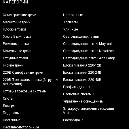
КАТЕГОРИИ
Коммерческие треки
Настольные
Магнитные треки
Торшеры
Плоские треки
Уличные
Узкие 5 мм треки
Светодиодные лампы
Ременные треки
Светодиодные ленты Maytoni
Модульные треки
Светодиодные ленты Novotech
Струнные треки
Светодиодные ленты Arte Lamp
Гибкие треки
Блоки питания 220-12В
220В Однофазные треки
Блоки питания 220-24В
220В Трехфазные треки (3 группы
Блоки питания 220-48В
включения)
Профиль для лент
Готовые трековые системы
Неоновые системы
Споты
Управление освещением
Люстры
Электроустановочные изделия
Подвесные
Voltum
Настенные
Распродажа
Настенно-потолочные