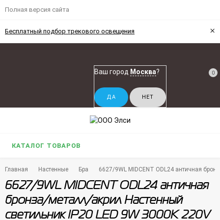
Полная версия сайта
×
Бесплатный подбор трекового освещения
Ваш город
Москва
?
0
КАТАЛОГ ТОВАРОВ
Главная
Настенные
Бра
6627/9WL MIDCENT ODL24 античная бронза
6627/9WL MIDCENT ODL24 античная
бронза/металл/акрил Настенный
светильник IP20 LED 9W 3000K 220V