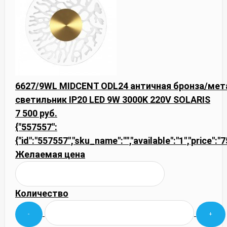
6627/9WL MIDCENT ODL24 античная бронза/мет
светильник IP20 LED 9W 3000K 220V SOLARIS
7 500 руб.
{"557557":
{"id":"557557","sku_name":"","available":"1","price":
Желаемая цена
Количество