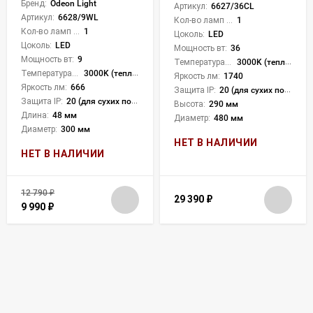
Бренд:
Odeon Light
Артикул:
6627/36CL
Артикул:
6628/9WL
Кол-во ламп или LED:
1
Кол-во ламп или LED:
1
Цоколь:
LED
Цоколь:
LED
Мощность вт:
36
Мощность вт:
9
Температура света:
3000K (теплый)
Температура света:
3000K (теплый)
Яркость лм:
1740
Яркость лм:
666
Защита IP:
20 (для сухих пом.)
Защита IP:
20 (для сухих пом.)
Высота:
290 мм
Длина:
48 мм
Диаметр:
480 мм
Диаметр:
300 мм
НЕТ В НАЛИЧИИ
НЕТ В НАЛИЧИИ
12 790
₽
29 390
₽
9 990
₽