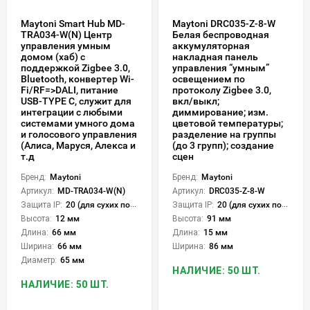
Maytoni Smart Hub MD-
Maytoni DRC035-Z-8-W
TRA034-W(N) Центр
Белая беспроводная
управления умным
аккумуляторная
домом (хаб) с
накладная панель
поддержкой Zigbee 3.0,
управления “умным”
Bluetooth, конвертер Wi-
освещением по
Fi/RF=>DALI, питание
протоколу Zigbee 3.0,
USB-TYPE C, служит для
вкл/выкл;
интеграции с любыми
диммирование; изм.
системами умного дома
цветовой температуры;
и голосового управления
разделение на группы
(Алиса, Маруся, Алекса и
(до 3 групп); создание
т.д
сцен
Бренд:
Maytoni
Бренд:
Maytoni
Артикул:
MD-TRA034-W(N)
Артикул:
DRC035-Z-8-W
Защита IP:
20 (для сухих пом.)
Защита IP:
20 (для сухих пом.)
Высота:
12 мм
Высота:
91 мм
Длина:
66 мм
Длина:
15 мм
Ширина:
66 мм
Ширина:
86 мм
Диаметр:
65 мм
НАЛИЧИЕ: 50 ШТ.
НАЛИЧИЕ: 50 ШТ.