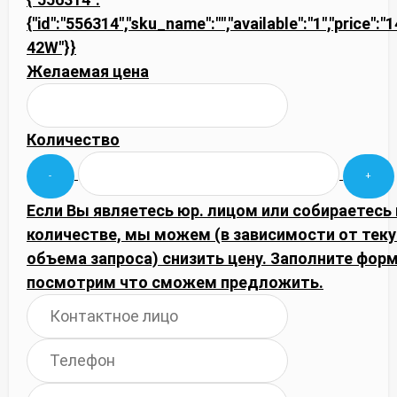
{"id":"556314","sku_name":"","available":"1","price":
42W"}}
Желаемая цена
Количество
Если Вы являетесь юр. лицом или собираетесь
количестве, мы можем (в зависимости от тек
объема запроса) снизить цену. Заполните фор
посмотрим что сможем предложить.