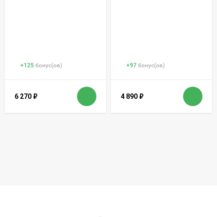
+
125
бонус(ов)
+
97
бонус(ов)
6 270
₽
4 890
₽