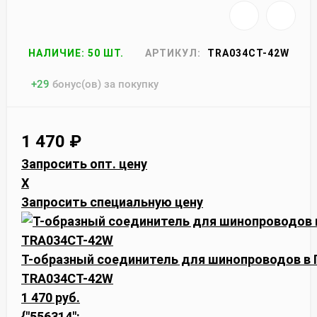
НАЛИЧИЕ: 50 ШТ.
АРТИКУЛ:
TRA034CT-42W
+
29
бонус(ов) за покупку
1 470
₽
Запросить опт. цену
X
Запросить специальную цену
Т-образный соединитель для шинопроводов в ГК
TRA034CT-42W
1 470 руб.
{"556314":