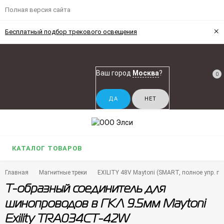
Полная версия сайта
×
Бесплатный подбор трекового освещения
Ваш город
Москва
?
0
КАТАЛОГ ТОВАРОВ
Главная
Магнитные треки
EXILITY 48V Maytoni (SMART, полное упр. по 
Т-образный соединитель для
шинопроводов в ГКЛ 9.5мм Maytoni
Exility TRA034CT-42W