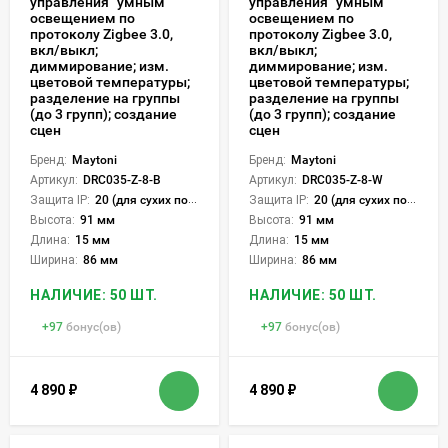
управления “умным”
управления “умным”
освещением по
освещением по
протоколу Zigbee 3.0,
протоколу Zigbee 3.0,
вкл/выкл;
вкл/выкл;
диммирование; изм.
диммирование; изм.
цветовой температуры;
цветовой температуры;
разделение на группы
разделение на группы
(до 3 групп); создание
(до 3 групп); создание
сцен
сцен
Бренд:
Maytoni
Бренд:
Maytoni
Артикул:
DRC035-Z-8-B
Артикул:
DRC035-Z-8-W
Защита IP:
20 (для сухих пом.)
Защита IP:
20 (для сухих пом.)
Высота:
91 мм
Высота:
91 мм
Длина:
15 мм
Длина:
15 мм
Ширина:
86 мм
Ширина:
86 мм
НАЛИЧИЕ: 50 ШТ.
НАЛИЧИЕ: 50 ШТ.
+
97
бонус(ов)
+
97
бонус(ов)
4 890
₽
4 890
₽