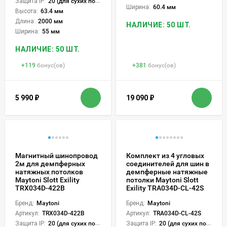
Защита IP:
20 (для сухих пом.)
Ширина:
60.4 мм
Высота:
63.4 мм
Длина:
2000 мм
НАЛИЧИЕ: 50 ШТ.
Ширина:
55 мм
НАЛИЧИЕ: 50 ШТ.
+
119
бонус(ов)
+
381
бонус(ов)
5 990
₽
19 090
₽
Магнитный шинопровод
Комплект из 4 угловых
2м для демпферных
соединителей для шин в
натяжных потолков
демпферные натяжные
Maytoni Slott Exility
потолки Maytoni Slott
TRX034D-422B
Exility TRA034D-CL-42S
Бренд:
Maytoni
Бренд:
Maytoni
Артикул:
TRX034D-422B
Артикул:
TRA034D-CL-42S
Защита IP:
20 (для сухих пом.)
Защита IP:
20 (для сухих пом.)