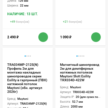
Длина:
126 мм
Ширина:
22 мм
НАЛИЧИЕ: 13 ШТ.
+
49
бонус(ов)
+
21
бонус(ов)
2 490
₽
1 090
₽
TRA034MP-212S(N)
Магнитный шинопровод
Профиль 2м для
2м для демпферных
монтажа накладных
натяжных потолков
шинопроводов серии
Maytoni Slott Exility
Exility в гарпунный (ПВХ)
TRX034D-422W
натяжной потолок
Бренд:
Maytoni
Maytoni (обн. артикул
2026г)
Артикул:
TRX034D-422W
Защита IP:
20 (для сухих пом.)
Бренд:
Maytoni
Высота:
52.7 мм
Артикул:
TRA034MP-212S(N)
Длина:
2000 мм