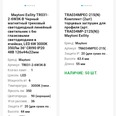
Maytoni Exility TR031-
TRA034MPEC-21S(N)
Комплект (2шт)
2-6W3K-B Черный
торцевых заглушек для
магнитный трековый
профиля (арт.
светодиодный линейный
TRA034MP-212S(N))
светильник с 6ю
Maytoni Exility
глазковыми
светодиодами в
Бренд:
Maytoni
ячейках, LED 6W 3000К
350Лм 36° CRI90 IP20
Артикул:
TRA034MPEC-21S(N)
48В 126x44x22мм
Защита IP:
20 (для сухих пом.)
Высота:
63.4 мм
Бренд:
Maytoni
Длина:
55 мм
Артикул:
TR031-2-6W3K-B
Кол-во ламп или LED:
1
НАЛИЧИЕ: 50 ШТ.
Цоколь:
LED
Мощность вт:
6
Температура света:
3000K (теплый)
Яркость лм:
350
Цветопередача (CRI):
90 (хорошая)
Угол рассеивания света °:
36
Защита IP:
20 (для сухих пом.)
Высота:
44 мм