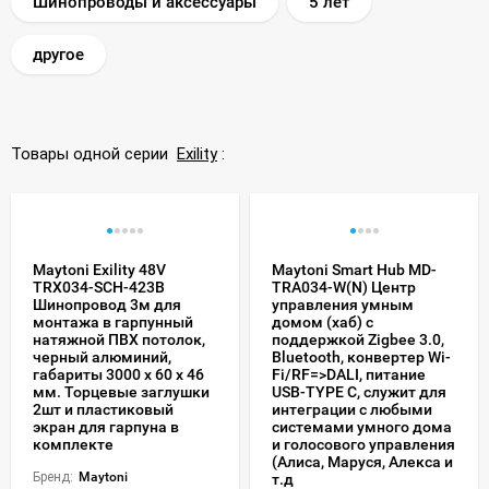
Шинопроводы и аксессуары
5 лет
другое
Товары одной серии
Exility
:
Maytoni Exility 48V
Maytoni Smart Hub MD-
TRX034-SCH-423B
TRA034-W(N) Центр
Шинопровод 3м для
управления умным
монтажа в гарпунный
домом (хаб) с
натяжной ПВХ потолок,
поддержкой Zigbee 3.0,
черный алюминий,
Bluetooth, конвертер Wi-
габариты 3000 x 60 x 46
Fi/RF=>DALI, питание
мм. Торцевые заглушки
USB-TYPE C, служит для
2шт и пластиковый
интеграции с любыми
экран для гарпуна в
системами умного дома
комплекте
и голосового управления
(Алиса, Маруся, Алекса и
Бренд:
Maytoni
т.д