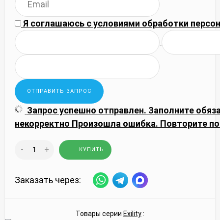
Я соглашаюсь с
условиями обработки
персон
Запрос успешно отправлен.
Заполните обяз
некорректно
Произошла ошибка. Повторите по
-
+
КУПИТЬ
Заказать через:
Товары серии
Exility
: