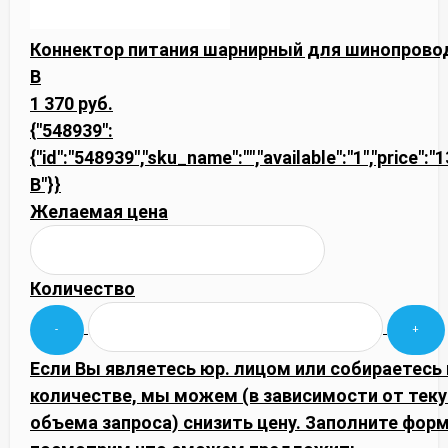
Коннектор питания шарнирный для шинопроводо
B
1 370 руб.
{"548939":
{"id":"548939","sku_name":"","available":"1","price":
B"}}
Желаемая цена
Количество
Если Вы являетесь юр. лицом или собираетесь
количестве, мы можем (в зависимости от тек
объема запроса) снизить цену. Заполните фор