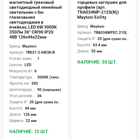
торцевых заглушек для
магнитный трековый
профиля (арт.
светодиодный линейный
TRA034MP-212S(N))
светильник с 6ю
Maytoni Exility
глазковыми
светодиодами в
Бренд:
Maytoni
ячейках, LED 6W 3000К
350Лм 36° CRI90 IP20
Артикул:
TRA034MPEC-21S(N)
48В 126x44x22мм
Защита IP:
20 (для сухих пом.)
Высота:
63.4 мм
Бренд:
Maytoni
Длина:
55 мм
Артикул:
TR031-2-6W3K-B
Кол-во ламп или LED:
1
НАЛИЧИЕ: 50 ШТ.
Цоколь:
LED
Мощность вт:
6
Температура света:
3000K (теплый)
Яркость лм:
350
Цветопередача (CRI):
90 (хорошая)
Угол рассеивания света °:
36
Защита IP:
20 (для сухих пом.)
Высота:
44 мм
Длина:
126 мм
Ширина:
22 мм
НАЛИЧИЕ: 13 ШТ.