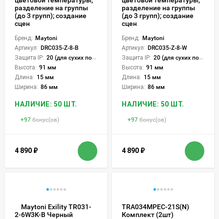
разделение на группы
разделение на группы
(до 3 групп); создание
(до 3 групп); создание
сцен
сцен
Бренд:
Maytoni
Бренд:
Maytoni
Артикул:
DRC035-Z-8-B
Артикул:
DRC035-Z-8-W
Защита IP:
20 (для сухих пом.)
Защита IP:
20 (для сухих пом.)
Высота:
91 мм
Высота:
91 мм
Длина:
15 мм
Длина:
15 мм
Ширина:
86 мм
Ширина:
86 мм
НАЛИЧИЕ: 50 ШТ.
НАЛИЧИЕ: 50 ШТ.
+
97
бонус(ов)
+
97
бонус(ов)
4 890
₽
4 890
₽
Maytoni Exility TR031-
TRA034MPEC-21S(N)
Комплект (2шт)
2-6W3K-B Черный