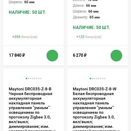
Ширина:
60 мм
Длина:
66 мм
Ширина:
66 мм
НАЛИЧИЕ: 50 ШТ.
Диаметр:
65 мм
НАЛИЧИЕ: 50 ШТ.
+
356
бонус(ов)
+
125
бонус(ов)
17 840
₽
6 270
₽
Maytoni DRC035-Z-8-B
Maytoni DRC035-Z-8-W
Черная беспроводная
Белая беспроводная
аккумуляторная
аккумуляторная
накладная панель
накладная панель
управления “умным”
управления “умным”
освещением по
освещением по
протоколу Zigbee 3.0,
протоколу Zigbee 3.0,
вкл/выкл;
вкл/выкл;
диммирование; изм.
диммирование; изм.
цветовой температуры;
цветовой температуры;