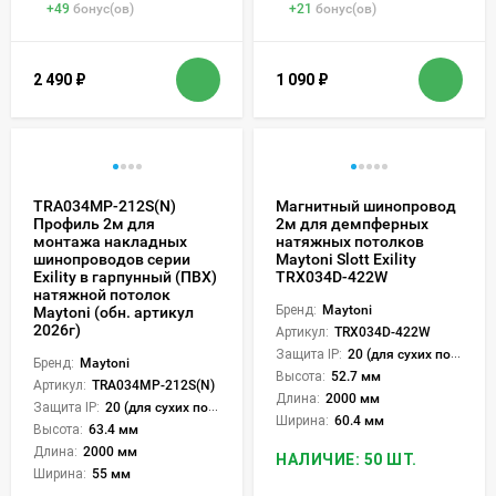
+
49
бонус(ов)
+
21
бонус(ов)
2 490
₽
1 090
₽
TRA034MP-212S(N)
Магнитный шинопровод
Профиль 2м для
2м для демпферных
монтажа накладных
натяжных потолков
шинопроводов серии
Maytoni Slott Exility
Exility в гарпунный (ПВХ)
TRX034D-422W
натяжной потолок
Бренд:
Maytoni
Maytoni (обн. артикул
2026г)
Артикул:
TRX034D-422W
Защита IP:
20 (для сухих пом.)
Бренд:
Maytoni
Высота:
52.7 мм
Артикул:
TRA034MP-212S(N)
Длина:
2000 мм
Защита IP:
20 (для сухих пом.)
Ширина:
60.4 мм
Высота:
63.4 мм
Длина:
2000 мм
НАЛИЧИЕ: 50 ШТ.
Ширина:
55 мм