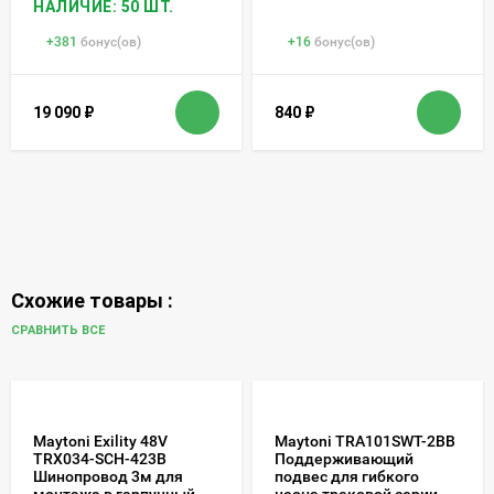
НАЛИЧИЕ: 50 ШТ.
+
381
бонус(ов)
+
16
бонус(ов)
19 090
₽
840
₽
Схожие товары :
СРАВНИТЬ ВСЕ
Maytoni Exility 48V
Maytoni TRA101SWT-2BB
TRX034-SCH-423B
Поддерживающий
Шинопровод 3м для
подвес для гибкого