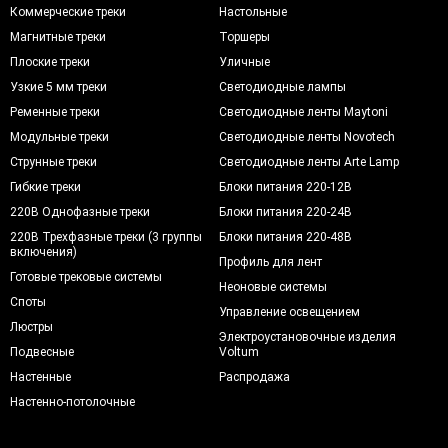
Коммерческие треки
Настольные
Магнитные треки
Торшеры
Плоские треки
Уличные
Узкие 5 мм треки
Светодиодные лампы
Ременные треки
Светодиодные ленты Maytoni
Модульные треки
Светодиодные ленты Novotech
Струнные треки
Светодиодные ленты Arte Lamp
Гибкие треки
Блоки питания 220-12В
220В Однофазные треки
Блоки питания 220-24В
220В Трехфазные треки (3 группы
Блоки питания 220-48В
включения)
Профиль для лент
Готовые трековые системы
Неоновые системы
Споты
Управление освещением
Люстры
Электроустановочные изделия
Подвесные
Voltum
Настенные
Распродажа
Настенно-потолочные