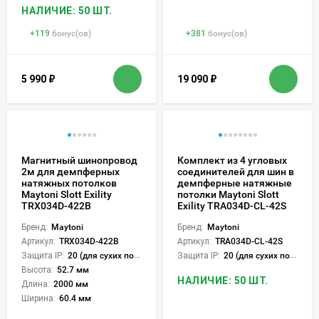
НАЛИЧИЕ: 50 ШТ.
+
119
бонус(ов)
+
381
бонус(ов)
5 990
₽
19 090
₽
Магнитный шинопровод
Комплект из 4 угловых
2м для демпферных
соединителей для шин в
натяжных потолков
демпферные натяжные
Maytoni Slott Exility
потолки Maytoni Slott
TRX034D-422B
Exility TRA034D-CL-42S
Бренд:
Maytoni
Бренд:
Maytoni
Артикул:
TRX034D-422B
Артикул:
TRA034D-CL-42S
Защита IP:
20 (для сухих пом.)
Защита IP:
20 (для сухих пом.)
Высота:
52.7 мм
НАЛИЧИЕ: 50 ШТ.
Длина:
2000 мм
Ширина:
60.4 мм