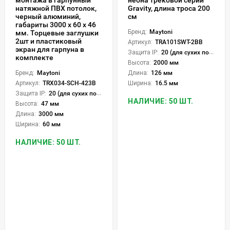
монтажа в гарпунный
неона трековой серии
натяжной ПВХ потолок,
Gravity, длина троса 200
черный алюминий,
см
габариты 3000 x 60 x 46
Бренд:
Maytoni
мм. Торцевые заглушки
2шт и пластиковый
Артикул:
TRA101SWT-2BB
экран для гарпуна в
Защита IP:
20 (для сухих пом.)
комплекте
Высота:
2000 мм
Бренд:
Maytoni
Длина:
126 мм
Артикул:
TRX034-SCH-423B
Ширина:
16.5 мм
Защита IP:
20 (для сухих пом.)
НАЛИЧИЕ: 50 ШТ.
Высота:
47 мм
Длина:
3000 мм
Ширина:
60 мм
НАЛИЧИЕ: 50 ШТ.