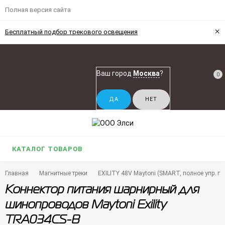
Полная версия сайта
×
Бесплатный подбор трекового освещения
Ваш город
Москва
?
0
КАТАЛОГ ТОВАРОВ
Главная
Магнитные треки
EXILITY 48V Maytoni (SMART, полное упр. по 
Коннектор питания шарнирный для
шинопроводов Maytoni Exility
TRA034CS-B