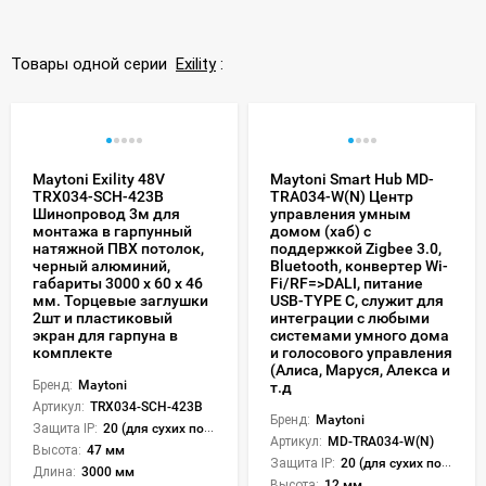
Товары одной серии
Exility
:
Maytoni Exility 48V
Maytoni Smart Hub MD-
TRX034-SCH-423B
TRA034-W(N) Центр
Шинопровод 3м для
управления умным
монтажа в гарпунный
домом (хаб) с
натяжной ПВХ потолок,
поддержкой Zigbee 3.0,
черный алюминий,
Bluetooth, конвертер Wi-
габариты 3000 x 60 x 46
Fi/RF=>DALI, питание
мм. Торцевые заглушки
USB-TYPE C, служит для
2шт и пластиковый
интеграции с любыми
экран для гарпуна в
системами умного дома
комплекте
и голосового управления
(Алиса, Маруся, Алекса и
Бренд:
Maytoni
т.д
Артикул:
TRX034-SCH-423B
Бренд:
Maytoni
Защита IP:
20 (для сухих пом.)
Артикул:
MD-TRA034-W(N)
Высота:
47 мм
Защита IP:
20 (для сухих пом.)
Длина:
3000 мм
Высота:
12 мм