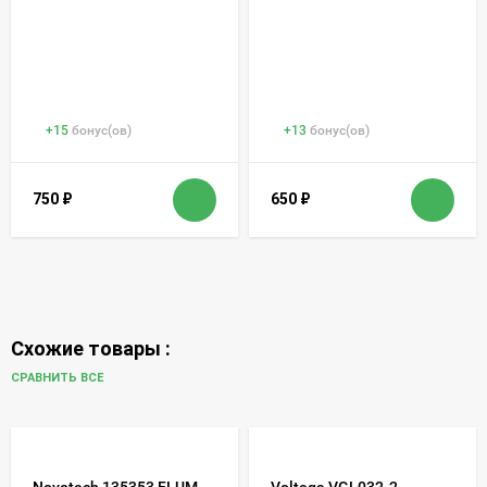
+
15
бонус(ов)
+
13
бонус(ов)
750
₽
650
₽
Схожие товары :
СРАВНИТЬ ВСЕ
Novotech 135353 FLUM
Voltega VGL032-2-