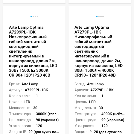
Arte Lamp Optima
Arte Lamp Optima
A7299PL-1BK
A7279PL-1BK
Низкопрофильный
Низкопрофильный
гибкий магнитный
гибкий магнитный
светодиодный
светодиодный
светильник
светильник
интегрируемый в
интегрируемый в
шинопровод, длина 2м,
шинопровод, длина 2м,
корпус из силикона, LED
корпус из силикона, LED
30Вт 1500Лм 3000K
30Вт 1500Лм 4000K
CRI90+ 120° IP20 48В
CRI90+ 120° IP20 48В
Бренд:
Arte Lamp
Бренд:
Arte Lamp
Артикул:
A7299PL-1BK
Артикул:
A7279PL-1BK
Кол-во ламп или LED:
1
Кол-во ламп или LED:
1
Цоколь:
LED
Цоколь:
LED
Мощность вт:
30
Мощность вт:
30
Температура света:
3000K (теплый)
Температура света:
4000K (нейтральный)
Цветопередача (CRI):
90 (хорошая)
Цветопередача (CRI):
90 (хорошая)
Угол рассеивания света °:
120
Угол рассеивания света °:
120
Защита IP:
20 (для сухих пом.)
Защита IP:
20 (для сухих пом.)