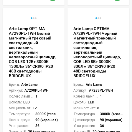
Arte Lamp OPTIMA
Arte Lamp OPTIMA
A7290PL-1WH Белый
A7289PL-1WH Черный
магнитный трековый
магнитный трековый
светодиодный
светодиодный
светильник,
светильник,
вертикальный
вертикальный
неповоротный цилиндр,
неповоротный цилиндр,
COB LED 12Вт 3000К
COB LED 8Вт 3000К
1300Лм 36° CRI90 IP20
830Лм 36° CRI90 IP20
48В светодиоды
48В светодиоды
BRIDGELUX
BRIDGELUX
Бренд:
Arte Lamp
Бренд:
Arte Lamp
Артикул:
A7290PL-1WH
Артикул:
A7289PL-1WH
Кол-во ламп или LED:
1
Кол-во ламп или LED:
1
Цоколь:
LED
Цоколь:
LED
Мощность вт:
12
Мощность вт:
8
Температура света:
3000K (теплый)
Температура света:
3000K (теплый)
Цветопередача (CRI):
90 (хорошая)
Цветопередача (CRI):
90 (хорошая)
Угол рассеивания света °:
36
Угол рассеивания света °:
36
Защита IP:
20 (для сухих пом.)
Защита IP:
20 (для сухих пом.)