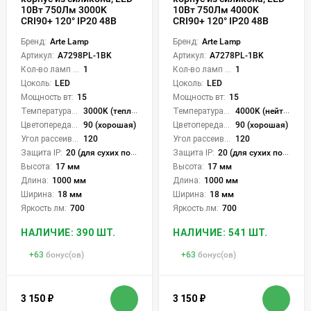
10Вт 750Лм 3000K
10Вт 750Лм 4000K
CRI90+ 120° IP20 48В
CRI90+ 120° IP20 48В
Бренд:
Arte Lamp
Бренд:
Arte Lamp
Артикул:
A7298PL-1BK
Артикул:
A7278PL-1BK
Кол-во ламп или LED:
1
Кол-во ламп или LED:
1
Цоколь:
LED
Цоколь:
LED
Мощность вт:
15
Мощность вт:
15
Температура света:
3000K (теплый)
Температура света:
4000K (нейтральный)
Цветопередача (CRI):
90 (хорошая)
Цветопередача (CRI):
90 (хорошая)
Угол рассеивания света °:
120
Угол рассеивания света °:
120
Защита IP:
20 (для сухих пом.)
Защита IP:
20 (для сухих пом.)
Высота:
17 мм
Высота:
17 мм
Длина:
1000 мм
Длина:
1000 мм
Ширина:
18 мм
Ширина:
18 мм
Яркость лм:
700
Яркость лм:
700
НАЛИЧИЕ: 390 ШТ.
НАЛИЧИЕ: 541 ШТ.
+
63
бонус(ов)
+
63
бонус(ов)
3 150
₽
3 150
₽