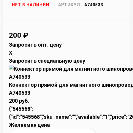
НЕТ В НАЛИЧИИ
АРТИКУЛ:
A740533
200
₽
Запросить опт. цену
X
Запросить специальную цену
Коннектор прямой для магнитного шинопровод
A740533
200 руб.
{"545568":
{"id":"545568","sku_name":"","available":"1","price":"
Желаемая цена