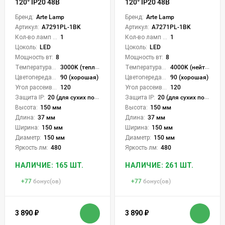
120° IP20 48В
120° IP20 48В
Бренд:
Arte Lamp
Бренд:
Arte Lamp
Артикул:
A7291PL-1BK
Артикул:
A7271PL-1BK
Кол-во ламп или LED:
1
Кол-во ламп или LED:
1
Цоколь:
LED
Цоколь:
LED
Мощность вт:
8
Мощность вт:
8
Температура света:
3000K (теплый)
Температура света:
4000K (нейтральный)
Цветопередача (CRI):
90 (хорошая)
Цветопередача (CRI):
90 (хорошая)
Угол рассеивания света °:
120
Угол рассеивания света °:
120
Защита IP:
20 (для сухих пом.)
Защита IP:
20 (для сухих пом.)
Высота:
150 мм
Высота:
150 мм
Длина:
37 мм
Длина:
37 мм
Ширина:
150 мм
Ширина:
150 мм
Диаметр:
150 мм
Диаметр:
150 мм
Яркость лм:
480
Яркость лм:
480
НАЛИЧИЕ: 165 ШТ.
НАЛИЧИЕ: 261 ШТ.
+
77
бонус(ов)
+
77
бонус(ов)
3 890
₽
3 890
₽