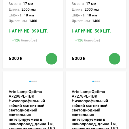
Высота:
17 мм
Высота:
17 мм
Длина:
2000 мм
Длина:
2000 мм
Ширина:
18 мм
Ширина:
18 мм
Яркость лм:
1400
Яркость лм:
1400
НАЛИЧИЕ: 399 ШТ.
НАЛИЧИЕ: 569 ШТ.
+
126
бонус(ов)
+
126
бонус(ов)
6 300
₽
6 300
₽
Arte Lamp Optima
Arte Lamp Optima
A7298PL-1BK
A7278PL-1BK
Низкопрофильный
Низкопрофильный
гибкий магнитный
гибкий магнитный
светодиодный
светодиодный
светильник
светильник
интегрируемый в
интегрируемый в
шинопровод, длина 1м,
шинопровод, длина 1м,
корпус из силикона, LED
корпус из силикона, LED