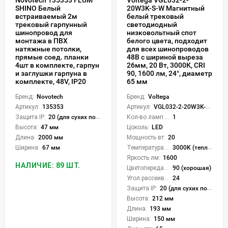
SHINO Белый
20W3K-S-W Магнитный
встраиваемый 2м
белый трековый
трековый гарпунный
светодиодный
шинопровод для
низковольтный спот
монтажа в ПВХ
белого цвета, подходит
натяжные потолки,
для всех шинопроводов
прямые соед. планки
48В с шириной выреза
4шт в комплекте, гарпун
26мм, 20 Вт, 3000К, CRI
и заглушки гарпуна в
90, 1600 лм, 24°, диаметр
комплекте, 48V, IP20
65 мм
Бренд:
Novotech
Бренд:
Voltega
Артикул:
135353
Артикул:
VGL032-2-20W3K-S-W
Защита IP:
20 (для сухих пом.)
Кол-во ламп или LED:
1
Высота:
47 мм
Цоколь:
LED
Длина:
2000 мм
Мощность вт:
20
Ширина:
67 мм
Температура света:
3000K (теплый)
Яркость лм:
1600
НАЛИЧИЕ: 89 ШТ.
Цветопередача (CRI):
90 (хорошая)
Угол рассеивания света °:
24
Защита IP:
20 (для сухих пом.)
Высота:
212 мм
Длина:
193 мм
Ширина:
150 мм