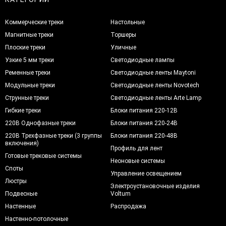
Коммерческие треки
Настольные
Магнитные треки
Торшеры
Плоские треки
Уличные
Узкие 5 мм треки
Светодиодные лампы
Ременные треки
Светодиодные ленты Maytoni
Модульные треки
Светодиодные ленты Novotech
Струнные треки
Светодиодные ленты Arte Lamp
Гибкие треки
Блоки питания 220-12В
220В Однофазные треки
Блоки питания 220-24В
220В Трехфазные треки (3 группы
Блоки питания 220-48В
включения)
Профиль для лент
Готовые трековые системы
Неоновые системы
Споты
Управление освещением
Люстры
Электроустановочные изделия
Подвесные
Voltum
Настенные
Распродажа
Настенно-потолочные