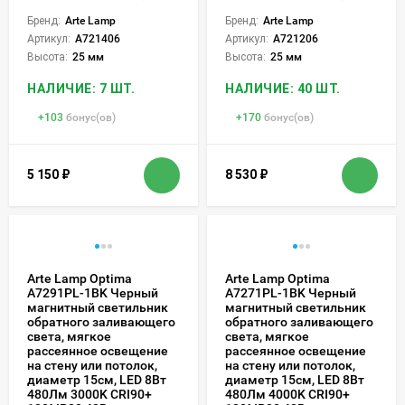
Бренд:
Arte Lamp
Бренд:
Arte Lamp
Артикул:
A721406
Артикул:
A721206
Высота:
25 мм
Высота:
25 мм
НАЛИЧИЕ: 7 ШТ.
НАЛИЧИЕ: 40 ШТ.
+
103
бонус(ов)
+
170
бонус(ов)
5 150
₽
8 530
₽
Arte Lamp Optima
Arte Lamp Optima
A7291PL-1BK Черный
A7271PL-1BK Черный
магнитный светильник
магнитный светильник
обратного заливающего
обратного заливающего
света, мягкое
света, мягкое
рассеянное освещение
рассеянное освещение
на стену или потолок,
на стену или потолок,
диаметр 15см, LED 8Вт
диаметр 15см, LED 8Вт
480Лм 3000K CRI90+
480Лм 4000K CRI90+