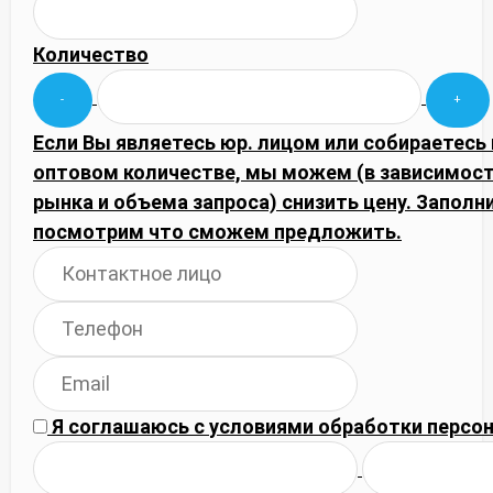
Количество
Если Вы являетесь юр. лицом или собираетесь 
оптовом количестве, мы можем (в зависимос
рынка и объема запроса) снизить цену. Запол
посмотрим что сможем предложить.
Я соглашаюсь с
условиями обработки
персон