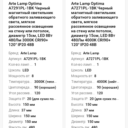
Arte Lamp Optima
Arte Lamp Optima
A7291PL-1BK Черный
A7271PL-1BK Черный
магнитный светильник
магнитный светильник
обратного заливающего
обратного заливающего
света, мягкое
света, мягкое
рассеянное освещение
рассеянное освещение
на стену или потолок,
на стену или потолок,
диаметр 15см, LED 8Вт
диаметр 15см, LED 8Вт
480Лм 3000K CRI90+
480Лм 4000K CRI90+
120° IP20 48В
120° IP20 48В
Бренд:
Arte Lamp
Бренд:
Arte Lamp
Артикул:
A7291PL-1BK
Артикул:
A7271PL-1BK
Кол-во ламп или LED:
1
Кол-во ламп или LED:
1
Цоколь:
LED
Цоколь:
LED
Мощность вт:
8
Мощность вт:
8
Температура света:
3000K (теплый)
Температура света:
4000K (нейтральный)
Цветопередача (CRI):
90 (хорошая)
Цветопередача (CRI):
90 (хорошая)
Угол рассеивания света °:
120
Угол рассеивания света °:
120
Защита IP:
20 (для сухих пом.)
Защита IP:
20 (для сухих пом.)
Высота:
150 мм
Высота:
150 мм
Длина:
37 мм
Длина:
37 мм
Ширина:
150 мм
Ширина:
150 мм
Диаметр:
150 мм
Диаметр:
150 мм
Яркость лм:
480
Яркость лм:
480