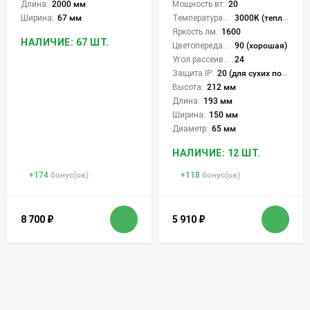
Длина:
2000 мм
Мощность вт:
20
Ширина:
67 мм
Температура света:
3000K (теплый)
Яркость лм:
1600
НАЛИЧИЕ: 67 ШТ.
Цветопередача (CRI):
90 (хорошая)
Угол рассеивания света °:
24
Защита IP:
20 (для сухих пом.)
Высота:
212 мм
Длина:
193 мм
Ширина:
150 мм
Диаметр:
65 мм
НАЛИЧИЕ: 12 ШТ.
+
174
бонус(ов)
+
118
бонус(ов)
8 700
₽
5 910
₽