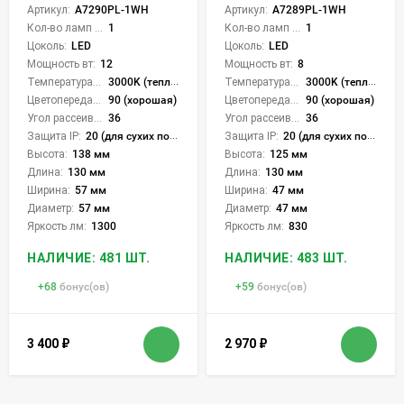
Артикул:
A7290PL-1WH
Артикул:
A7289PL-1WH
Кол-во ламп или LED:
1
Кол-во ламп или LED:
1
Цоколь:
LED
Цоколь:
LED
Мощность вт:
12
Мощность вт:
8
Температура света:
3000K (теплый)
Температура света:
3000K (теплый)
Цветопередача (CRI):
90 (хорошая)
Цветопередача (CRI):
90 (хорошая)
Угол рассеивания света °:
36
Угол рассеивания света °:
36
Защита IP:
20 (для сухих пом.)
Защита IP:
20 (для сухих пом.)
Высота:
138 мм
Высота:
125 мм
Длина:
130 мм
Длина:
130 мм
Ширина:
57 мм
Ширина:
47 мм
Диаметр:
57 мм
Диаметр:
47 мм
Яркость лм:
1300
Яркость лм:
830
НАЛИЧИЕ: 481 ШТ.
НАЛИЧИЕ: 483 ШТ.
+
68
бонус(ов)
+
59
бонус(ов)
3 400
₽
2 970
₽