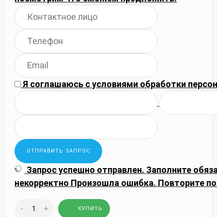
Я соглашаюсь с
условиями обработки
персон
Запрос успешно отправлен.
Заполните обяз
некорректно
Произошла ошибка. Повторите по
-
+
КУПИТЬ