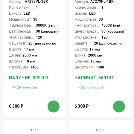
Артикул:
A7299PL-1BK
Артикул:
A7279PL-1BK
Кол-во ламп или LED:
1
Кол-во ламп или LED:
1
Цоколь:
LED
Цоколь:
LED
Мощность вт:
30
Мощность вт:
30
Температура света:
3000K (теплый)
Температура света:
4000K (нейтральный)
Цветопередача (CRI):
90 (хорошая)
Цветопередача (CRI):
90 (хорошая)
Угол рассеивания света °:
120
Угол рассеивания света °:
120
Защита IP:
20 (для сухих пом.)
Защита IP:
20 (для сухих пом.)
Высота:
17 мм
Высота:
17 мм
Длина:
2000 мм
Длина:
2000 мм
Ширина:
18 мм
Ширина:
18 мм
Яркость лм:
1400
Яркость лм:
1400
НАЛИЧИЕ: 399 ШТ.
НАЛИЧИЕ: 569 ШТ.
+
126
бонус(ов)
+
126
бонус(ов)
6 300
₽
6 300
₽