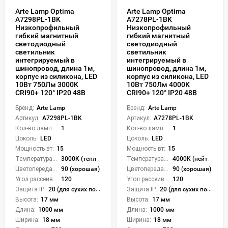
Arte Lamp Optima
Arte Lamp Optima
A7298PL-1BK
A7278PL-1BK
Низкопрофильный
Низкопрофильный
гибкий магнитный
гибкий магнитный
светодиодный
светодиодный
светильник
светильник
интегрируемый в
интегрируемый в
шинопровод, длина 1м,
шинопровод, длина 1м,
корпус из силикона, LED
корпус из силикона, LED
10Вт 750Лм 3000K
10Вт 750Лм 4000K
CRI90+ 120° IP20 48В
CRI90+ 120° IP20 48В
Бренд:
Arte Lamp
Бренд:
Arte Lamp
Артикул:
A7298PL-1BK
Артикул:
A7278PL-1BK
Кол-во ламп или LED:
1
Кол-во ламп или LED:
1
Цоколь:
LED
Цоколь:
LED
Мощность вт:
15
Мощность вт:
15
Температура света:
3000K (теплый)
Температура света:
4000K (нейтральный)
Цветопередача (CRI):
90 (хорошая)
Цветопередача (CRI):
90 (хорошая)
Угол рассеивания света °:
120
Угол рассеивания света °:
120
Защита IP:
20 (для сухих пом.)
Защита IP:
20 (для сухих пом.)
Высота:
17 мм
Высота:
17 мм
Длина:
1000 мм
Длина:
1000 мм
Ширина:
18 мм
Ширина:
18 мм