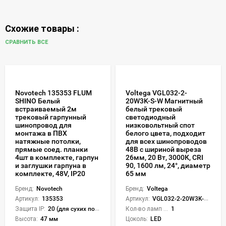
Схожие товары :
СРАВНИТЬ ВСЕ
Novotech 135353 FLUM
Voltega VGL032-2-
SHINO Белый
20W3K-S-W Магнитный
встраиваемый 2м
белый трековый
трековый гарпунный
светодиодный
шинопровод для
низковольтный спот
монтажа в ПВХ
белого цвета, подходит
натяжные потолки,
для всех шинопроводов
прямые соед. планки
48В с шириной выреза
4шт в комплекте, гарпун
26мм, 20 Вт, 3000К, CRI
и заглушки гарпуна в
90, 1600 лм, 24°, диаметр
комплекте, 48V, IP20
65 мм
Бренд:
Novotech
Бренд:
Voltega
Артикул:
135353
Артикул:
VGL032-2-20W3K-S-W
Защита IP:
20 (для сухих пом.)
Кол-во ламп или LED:
1
Высота:
47 мм
Цоколь:
LED