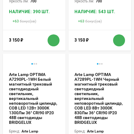
Яркость лм:
700
Яркость лм:
700
НАЛИЧИЕ: 390 ШТ.
НАЛИЧИЕ: 543 ШТ.
+
63
бонус(ов)
+
63
бонус(ов)
3 150
₽
3 150
₽
Arte Lamp OPTIMA
Arte Lamp OPTIMA
A7290PL-1WH Белый
A7289PL-1WH Черный
магнитный трековый
магнитный трековый
светодиодный
светодиодный
светильник,
светильник,
вертикальный
вертикальный
неповоротный цилиндр,
неповоротный цилиндр,
COB LED 12Вт 3000К
COB LED 8Вт 3000К
1300Лм 36° CRI90 IP20
830Лм 36° CRI90 IP20
48В светодиоды
48В светодиоды
BRIDGELUX
BRIDGELUX
Бренд:
Arte Lamp
Бренд:
Arte Lamp