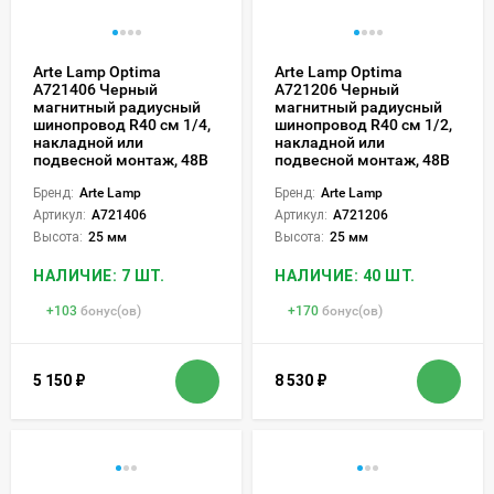
Arte Lamp Optima
Arte Lamp Optima
A721406 Черный
A721206 Черный
магнитный радиусный
магнитный радиусный
шинопровод R40 см 1/4,
шинопровод R40 см 1/2,
накладной или
накладной или
подвесной монтаж, 48В
подвесной монтаж, 48В
Бренд:
Arte Lamp
Бренд:
Arte Lamp
Артикул:
A721406
Артикул:
A721206
Высота:
25 мм
Высота:
25 мм
НАЛИЧИЕ: 7 ШТ.
НАЛИЧИЕ: 40 ШТ.
+
103
бонус(ов)
+
170
бонус(ов)
5 150
₽
8 530
₽