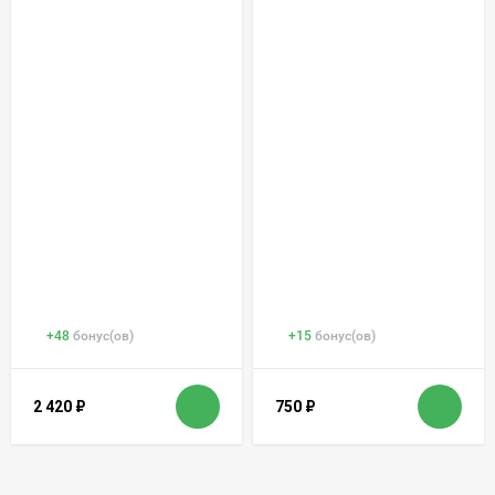
+
48
бонус(ов)
+
15
бонус(ов)
2 420
₽
750
₽