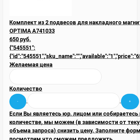
Комплект из 2 подвесов для накладного магни
OPTIMA A741033
650 руб.
{"545551":
{"id":"545551","sku_name":"","available":"1","price":
Желаемая цена
Количество
Если Вы являетесь юр. лицом или собираетесь
количестве, мы можем (в зависимости от тек
объема запроса) снизить цену. Заполните фор
посмотрим что сможем предложить.