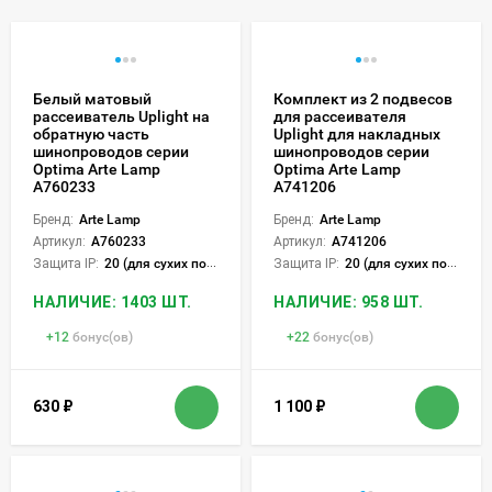
Белый матовый
Комплект из 2 подвесов
рассеиватель Uplight на
для рассеивателя
обратную часть
Uplight для накладных
шинопроводов серии
шинопроводов серии
Optima Arte Lamp
Optima Arte Lamp
A760233
A741206
Бренд:
Arte Lamp
Бренд:
Arte Lamp
Артикул:
A760233
Артикул:
A741206
Защита IP:
20 (для сухих пом.)
Защита IP:
20 (для сухих пом.)
НАЛИЧИЕ: 1403 ШТ.
НАЛИЧИЕ: 958 ШТ.
+
12
бонус(ов)
+
22
бонус(ов)
630
₽
1 100
₽