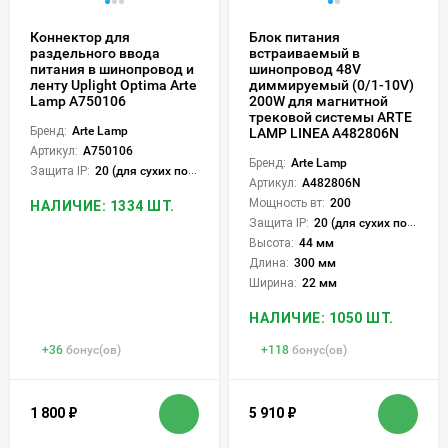
Коннектор для
Блок питания
раздельного ввода
встраиваемый в
питания в шинопровод и
шинопровод 48V
ленту Uplight Optima Arte
диммируемый (0/1-10V)
Lamp A750106
200W для магнитной
трековой системы ARTE
Бренд:
Arte Lamp
LAMP LINEA A482806N
Артикул:
A750106
Бренд:
Arte Lamp
Защита IP:
20 (для сухих пом.)
Артикул:
A482806N
Мощность вт:
200
НАЛИЧИЕ: 1334 ШТ.
Защита IP:
20 (для сухих пом.)
Высота:
44 мм
Длина:
300 мм
Ширина:
22 мм
НАЛИЧИЕ: 1050 ШТ.
+
36
бонус(ов)
+
118
бонус(ов)
1 800
₽
5 910
₽