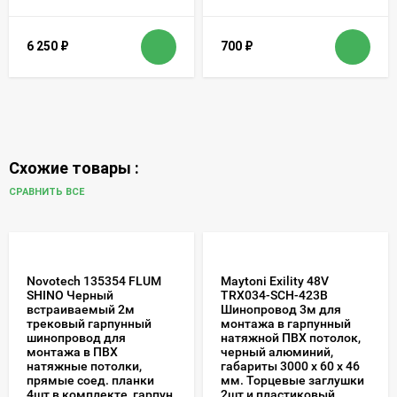
6 250
₽
700
₽
Схожие товары :
СРАВНИТЬ ВСЕ
Novotech 135354 FLUM
Maytoni Exility 48V
SHINO Черный
TRX034-SCH-423B
встраиваемый 2м
Шинопровод 3м для
трековый гарпунный
монтажа в гарпунный
шинопровод для
натяжной ПВХ потолок,
монтажа в ПВХ
черный алюминий,
натяжные потолки,
габариты 3000 x 60 x 46
прямые соед. планки
мм. Торцевые заглушки
4шт в комплекте, гарпун
2шт и пластиковый