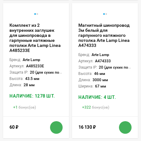
Комплект из 2
Магнитный шинопровод
внутренних заглушек
3м белый для
для шинопровода в
гарпунного натяжного
гарпунные натяжные
потолка Arte Lamp Linea
потолки Arte Lamp Linea
A474333
A485233E
Бренд:
Arte Lamp
Бренд:
Arte Lamp
Артикул:
A474333
Артикул:
A485233E
Защита IP:
20 (для сухих пом.)
Защита IP:
20 (для сухих пом.)
Высота:
46 мм
Высота:
43.5 мм
Длина:
3000 мм
Длина:
28 мм
Ширина:
67 мм
НАЛИЧИЕ: 1278 ШТ.
НАЛИЧИЕ: 4 ШТ.
+
1
бонус(ов)
+
322
бонус(ов)
60
₽
16 130
₽