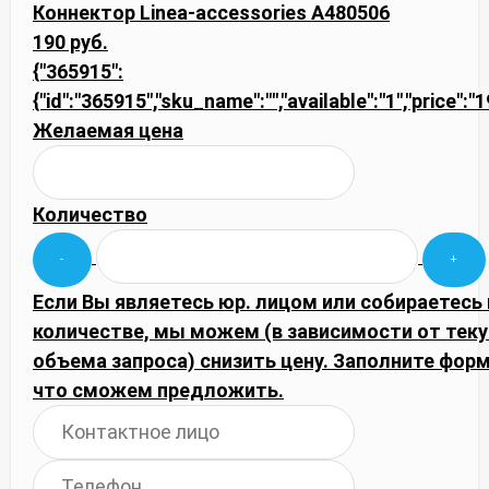
Коннектор Linea-accessories A480506
190 руб.
{"365915":
{"id":"365915","sku_name":"","available":"1","price":
Желаемая цена
Количество
Если Вы являетесь юр. лицом или собираетесь
количестве, мы можем (в зависимости от тек
объема запроса) снизить цену. Заполните фор
что сможем предложить.