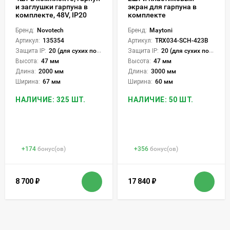
и заглушки гарпуна в
экран для гарпуна в
комплекте, 48V, IP20
комплекте
Бренд:
Novotech
Бренд:
Maytoni
Артикул:
135354
Артикул:
TRX034-SCH-423B
Защита IP:
20 (для сухих пом.)
Защита IP:
20 (для сухих пом.)
Высота:
47 мм
Высота:
47 мм
Длина:
2000 мм
Длина:
3000 мм
Ширина:
67 мм
Ширина:
60 мм
НАЛИЧИЕ: 325 ШТ.
НАЛИЧИЕ: 50 ШТ.
+
174
бонус(ов)
+
356
бонус(ов)
8 700
₽
17 840
₽