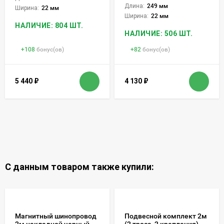
Длина:
249 мм
Ширина:
22 мм
Ширина:
22 мм
НАЛИЧИЕ: 804 ШТ.
НАЛИЧИЕ: 506 ШТ.
+
108
бонус(ов)
+
82
бонус(ов)
5 440
₽
4 130
₽
С данным товаром также купили:
Магнитный шинопровод
Подвесной комплект 2м
2м накладной черный
(2 троса, 2 крепления)