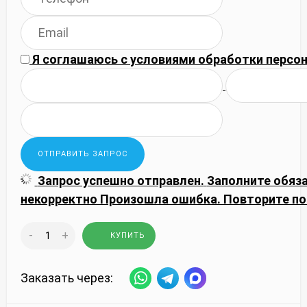
Я соглашаюсь с
условиями обработки
персон
Запрос успешно отправлен.
Заполните обяз
некорректно
Произошла ошибка. Повторите по
-
+
КУПИТЬ
Заказать через: