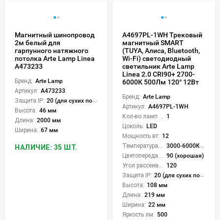
Магнитный шинопровод
A4697PL-1WH Трековый
2м белый для
магнитный SMART
гарпунного натяжного
(TUYA, Алиса, Bluetooth,
потолка Arte Lamp Linea
Wi-Fi) светодиодный
A473233
светильник Arte Lamp
Linea 2.0 CRI90+ 2700-
Бренд:
Arte Lamp
6000К 500Лм 120° 12Вт
Артикул:
A473233
Бренд:
Arte Lamp
Защита IP:
20 (для сухих пом.)
Артикул:
A4697PL-1WH
Высота:
46 мм
Кол-во ламп или LED:
1
Длина:
2000 мм
Цоколь:
LED
Ширина:
67 мм
Мощность вт:
12
Температура света:
3000-6000K (плавная рег.)
НАЛИЧИЕ: 35 ШТ.
Цветопередача (CRI):
90 (хорошая)
Угол рассеивания света °:
120
Защита IP:
20 (для сухих пом.)
Высота:
108 мм
Длина:
219 мм
Ширина:
22 мм
Яркость лм:
500