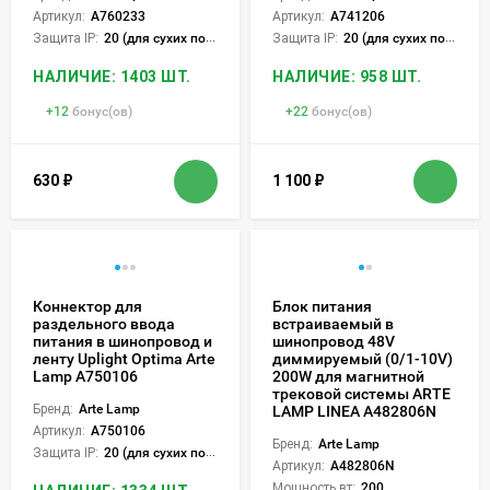
Артикул:
A760233
Артикул:
A741206
Защита IP:
20 (для сухих пом.)
Защита IP:
20 (для сухих пом.)
НАЛИЧИЕ: 1403 ШТ.
НАЛИЧИЕ: 958 ШТ.
+
12
бонус(ов)
+
22
бонус(ов)
630
₽
1 100
₽
Коннектор для
Блок питания
раздельного ввода
встраиваемый в
питания в шинопровод и
шинопровод 48V
ленту Uplight Optima Arte
диммируемый (0/1-10V)
Lamp A750106
200W для магнитной
трековой системы ARTE
Бренд:
Arte Lamp
LAMP LINEA A482806N
Артикул:
A750106
Бренд:
Arte Lamp
Защита IP:
20 (для сухих пом.)
Артикул:
A482806N
Мощность вт:
200