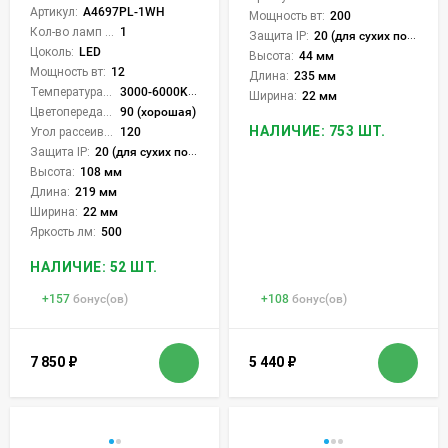
Артикул:
A4697PL-1WH
Мощность вт:
200
Кол-во ламп или LED:
1
Защита IP:
20 (для сухих пом.)
Цоколь:
LED
Высота:
44 мм
Мощность вт:
12
Длина:
235 мм
Температура света:
3000-6000K (плавная рег.)
Ширина:
22 мм
Цветопередача (CRI):
90 (хорошая)
НАЛИЧИЕ: 753 ШТ.
Угол рассеивания света °:
120
Защита IP:
20 (для сухих пом.)
Высота:
108 мм
Длина:
219 мм
Ширина:
22 мм
Яркость лм:
500
НАЛИЧИЕ: 52 ШТ.
+
157
бонус(ов)
+
108
бонус(ов)
7 850
₽
5 440
₽