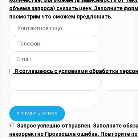
объема запроса) снизить цену. Заполните фор
посмотрим что сможем предложить.
Я соглашаюсь с
условиями обработки
персон
Запрос успешно отправлен.
Заполните обяз
некорректно
Произошла ошибка. Повторите по