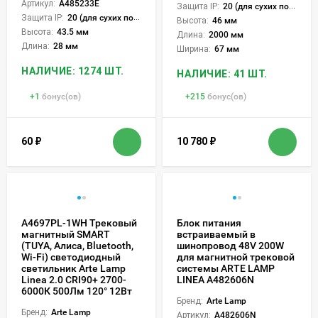
Артикул:
A485233E
Защита IP:
20 (для сухих пом.)
Защита IP:
20 (для сухих пом.)
Высота:
46 мм
Высота:
43.5 мм
Длина:
2000 мм
Длина:
28 мм
Ширина:
67 мм
НАЛИЧИЕ: 1274 ШТ.
НАЛИЧИЕ: 41 ШТ.
+
1
бонус(ов)
+
215
бонус(ов)
60
₽
10 780
₽
A4697PL-1WH Трековый
Блок питания
магнитный SMART
встраиваемый в
(TUYA, Алиса, Bluetooth,
шинопровод 48V 200W
Wi-Fi) светодиодный
для магнитной трековой
светильник Arte Lamp
системы ARTE LAMP
Linea 2.0 CRI90+ 2700-
LINEA A482606N
6000К 500Лм 120° 12Вт
Бренд:
Arte Lamp
Бренд:
Arte Lamp
Артикул:
A482606N