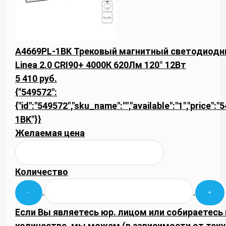
A4669PL-1BK Трековый магнитный светодиодны
Linea 2.0 CRI90+ 4000К 620Лм 120° 12Вт
5 410 руб.
{"549572":
{"id":"549572","sku_name":"","available":"1","price":
1BK"}}
Желаемая цена
Количество
Если Вы являетесь юр. лицом или собираетесь
количестве, мы можем (в зависимости от тек