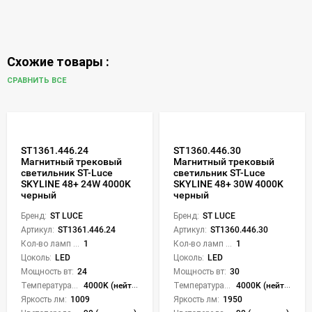
Схожие товары :
СРАВНИТЬ ВСЕ
ST1361.446.24
ST1360.446.30
Магнитный трековый
Магнитный трековый
светильник ST-Luce
светильник ST-Luce
SKYLINE 48+ 24W 4000K
SKYLINE 48+ 30W 4000K
черный
черный
Бренд:
ST LUCE
Бренд:
ST LUCE
Артикул:
ST1361.446.24
Артикул:
ST1360.446.30
Кол-во ламп или LED:
1
Кол-во ламп или LED:
1
Цоколь:
LED
Цоколь:
LED
Мощность вт:
24
Мощность вт:
30
Температура света:
4000K (нейтральный)
Температура света:
4000K (нейтральный)
Яркость лм:
1009
Яркость лм:
1950