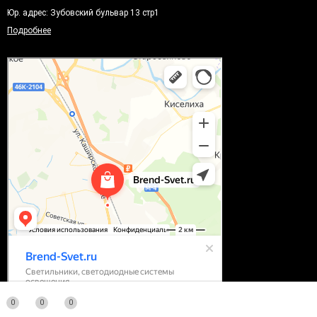
Юр. адрес: Зубовский бульвар 13 стр1
Подробнее
0
0
0