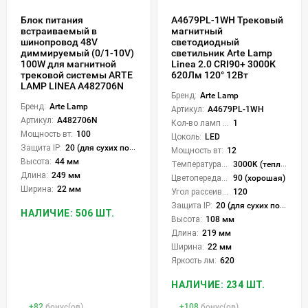
Блок питания
A4679PL-1WH Трековый
встраиваемый в
магнитный
шинопровод 48V
светодиодный
диммируемый (0/1-10V)
светильник Arte Lamp
100W для магнитной
Linea 2.0 CRI90+ 3000К
трековой системы ARTE
620Лм 120° 12Вт
LAMP LINEA A482706N
Бренд:
Arte Lamp
Бренд:
Arte Lamp
Артикул:
A4679PL-1WH
Артикул:
A482706N
Кол-во ламп или LED:
1
Мощность вт:
100
Цоколь:
LED
Защита IP:
20 (для сухих пом.)
Мощность вт:
12
Высота:
44 мм
Температура света:
3000K (теплый)
Длина:
249 мм
Цветопередача (CRI):
90 (хорошая)
Ширина:
22 мм
Угол рассеивания света °:
120
Защита IP:
20 (для сухих пом.)
НАЛИЧИЕ: 506 ШТ.
Высота:
108 мм
Длина:
219 мм
Ширина:
22 мм
Яркость лм:
620
НАЛИЧИЕ: 234 ШТ.
+
82
бонус(ов)
+
108
бонус(ов)