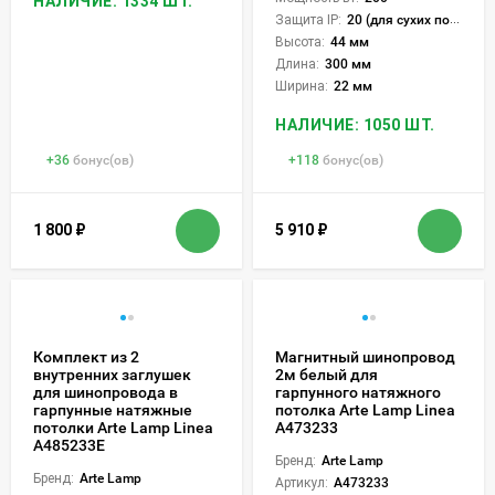
НАЛИЧИЕ: 1334 ШТ.
Защита IP:
20 (для сухих пом.)
Высота:
44 мм
Длина:
300 мм
Ширина:
22 мм
НАЛИЧИЕ: 1050 ШТ.
+
36
бонус(ов)
+
118
бонус(ов)
1 800
₽
5 910
₽
Комплект из 2
Магнитный шинопровод
внутренних заглушек
2м белый для
для шинопровода в
гарпунного натяжного
гарпунные натяжные
потолка Arte Lamp Linea
потолки Arte Lamp Linea
A473233
A485233E
Бренд:
Arte Lamp
Бренд:
Arte Lamp
Артикул:
A473233