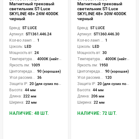
Магнитный трековый
Магнитный трековый
светильник ST-Luce
светильник ST-Luce
SKYLINE 48+ 24W 4000K
SKYLINE 48+ 30W 4000K
черный
черный
Бренд:
ST LUCE
Бренд:
ST LUCE
Артикул:
ST1361.446.24
Артикул:
ST1360.446.30
Кол-во ламп или LED:
1
Кол-во ламп или LED:
1
Цоколь:
LED
Цоколь:
LED
Мощность вт:
24
Мощность вт:
30
Температура света:
4000K (нейтральный)
Температура света:
4000K (нейтральный)
Яркость лм:
1009
Яркость лм:
1950
Цветопередача (CRI):
90 (хорошая)
Цветопередача (CRI):
90 (хорошая)
Угол рассеивания света °:
36
Угол рассеивания света °:
120
Защита IP:
20 (для сухих пом.)
Защита IP:
20 (для сухих пом.)
Высота:
44 мм
Высота:
44 мм
Длина:
222 мм
Длина:
206 мм
Ширина:
22 мм
Ширина:
22 мм
НАЛИЧИЕ: 48 ШТ.
НАЛИЧИЕ: 72 ШТ.