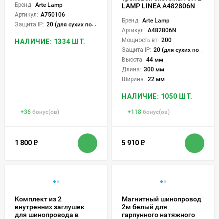
Бренд:
Arte Lamp
LAMP LINEA A482806N
Артикул:
A750106
Бренд:
Arte Lamp
Защита IP:
20 (для сухих пом.)
Артикул:
A482806N
Мощность вт:
200
НАЛИЧИЕ: 1334 ШТ.
Защита IP:
20 (для сухих пом.)
Высота:
44 мм
Длина:
300 мм
Ширина:
22 мм
НАЛИЧИЕ: 1050 ШТ.
+
36
бонус(ов)
+
118
бонус(ов)
1 800
₽
5 910
₽
Комплект из 2
Магнитный шинопровод
внутренних заглушек
2м белый для
для шинопровода в
гарпунного натяжного