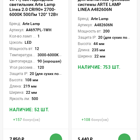
светильник Arte Lamp
системы ARTE LAMP
Linea 2.0 CRI90+ 2700-
LINEA A482606N
6000К 500Лм 120° 12Вт
Бренд:
Arte Lamp
Бренд:
Arte Lamp
Артикул:
A482606N
Артикул:
A4697PL-1WH
Мощность вт:
200
Кол-во ламп или LED:
1
Защита IP:
20 (для сухих пом.)
Цоколь:
LED
Высота:
44 мм
Мощность вт:
12
Длина:
235 мм
Температура света:
3000-6000K (плавная рег.)
Ширина:
22 мм
Цветопередача (CRI):
90 (хорошая)
НАЛИЧИЕ: 753 ШТ.
Угол рассеивания света °:
120
Защита IP:
20 (для сухих пом.)
Высота:
108 мм
Длина:
219 мм
Ширина:
22 мм
Яркость лм:
500
НАЛИЧИЕ: 52 ШТ.
+
157
бонус(ов)
+
108
бонус(ов)
7 850
₽
5 440
₽