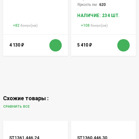
Яркость лм:
620
НАЛИЧИЕ: 234 ШТ.
+
82
бонус(ов)
+
108
бонус(ов)
4 130
₽
5 410
₽
Схожие товары :
СРАВНИТЬ ВСЕ
ST1361.446.24
ST1360.446.30