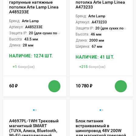
гарпунные натяжные
потолка Arte Lamp Linea
потолки Arte Lamp Linea
A473233
A485233E
Бренд:
Arte Lamp
Бренд:
Arte Lamp
Артикул:
A473233
Артикул:
A485233E
Защита IP:
20 (для сухих пом.)
Защита IP:
20 (для сухих пом.)
Высота:
46 мм
Высота:
43.5 мм
Длина:
2000 мм
Длина:
28 мм
Ширина:
67 мм
НАЛИЧИЕ: 1274 ШТ.
НАЛИЧИЕ: 41 ШТ.
+
1
бонус(ов)
+
215
бонус(ов)
60
₽
10 780
₽
A4697PL-1WH Трековый
Блок питания
магнитный SMART
встраиваемый в
(TUYA, Алиса, Bluetooth,
шинопровод 48V 200W
Wi-Fi) светодиодный
для магнитной трековой