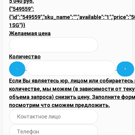
5 040 руб.
{"549559":
{"id":"549559","sku_name":"","available":"1","price":
1SG"}}
Желаемая цена
Количество
Если Вы являетесь юр. лицом или собираетесь
количестве, мы можем (в зависимости от тек
объема запроса) снизить цену. Заполните фор
посмотрим что сможем предложить.