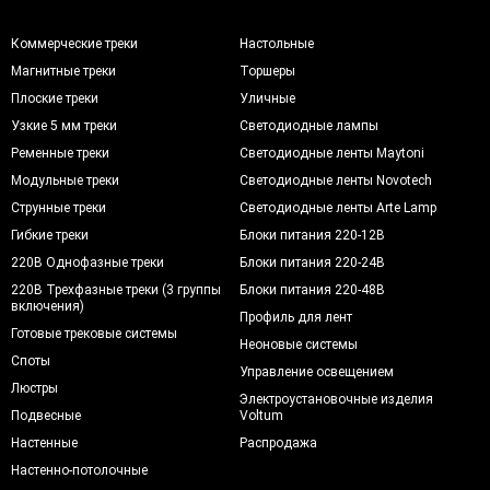
Коммерческие треки
Настольные
Магнитные треки
Торшеры
Плоские треки
Уличные
Узкие 5 мм треки
Светодиодные лампы
Ременные треки
Светодиодные ленты Maytoni
Модульные треки
Светодиодные ленты Novotech
Струнные треки
Светодиодные ленты Arte Lamp
Гибкие треки
Блоки питания 220-12В
220В Однофазные треки
Блоки питания 220-24В
220В Трехфазные треки (3 группы
Блоки питания 220-48В
включения)
Профиль для лент
Готовые трековые системы
Неоновые системы
Споты
Управление освещением
Люстры
Электроустановочные изделия
Подвесные
Voltum
Настенные
Распродажа
Настенно-потолочные