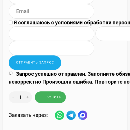
Я соглашаюсь с
условиями обработки
персон
Запрос успешно отправлен.
Заполните обяз
некорректно
Произошла ошибка. Повторите по
-
+
КУПИТЬ
Заказать через: