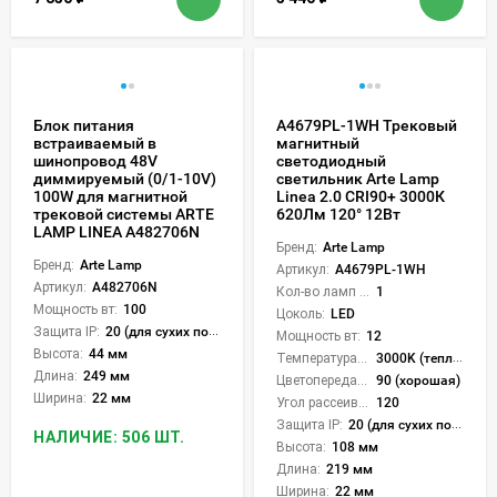
Блок питания
A4679PL-1WH Трековый
встраиваемый в
магнитный
шинопровод 48V
светодиодный
диммируемый (0/1-10V)
светильник Arte Lamp
100W для магнитной
Linea 2.0 CRI90+ 3000К
трековой системы ARTE
620Лм 120° 12Вт
LAMP LINEA A482706N
Бренд:
Arte Lamp
Бренд:
Arte Lamp
Артикул:
A4679PL-1WH
Артикул:
A482706N
Кол-во ламп или LED:
1
Мощность вт:
100
Цоколь:
LED
Защита IP:
20 (для сухих пом.)
Мощность вт:
12
Высота:
44 мм
Температура света:
3000K (теплый)
Длина:
249 мм
Цветопередача (CRI):
90 (хорошая)
Ширина:
22 мм
Угол рассеивания света °:
120
Защита IP:
20 (для сухих пом.)
НАЛИЧИЕ: 506 ШТ.
Высота:
108 мм
Длина:
219 мм
Ширина:
22 мм