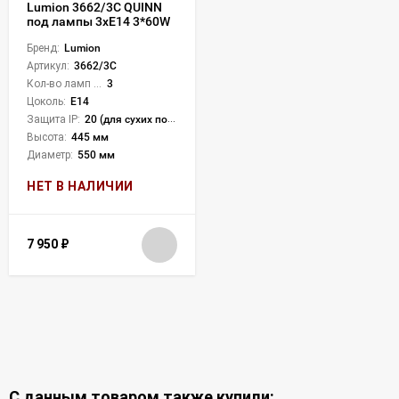
Lumion 3662/3C QUINN
под лампы 3xE14 3*60W
Бренд:
Lumion
Артикул:
3662/3C
Кол-во ламп или LED:
3
Цоколь:
E14
Защита IP:
20 (для сухих пом.)
Высота:
445 мм
Диаметр:
550 мм
НЕТ В НАЛИЧИИ
7 950
₽
С данным товаром также купили: