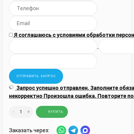
Я соглашаюсь с
условиями обработки
персон
Запрос успешно отправлен.
Заполните обяз
некорректно
Произошла ошибка. Повторите по
-
+
КУПИТЬ
Заказать через: