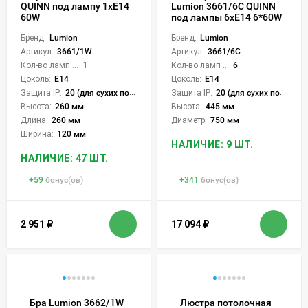
QUINN под лампу 1xE14
Lumion 3661/6C QUINN
60W
под лампы 6xE14 6*60W
Бренд:
Lumion
Бренд:
Lumion
Артикул:
3661/1W
Артикул:
3661/6C
Кол-во ламп или LED:
1
Кол-во ламп или LED:
6
Цоколь:
E14
Цоколь:
E14
Защита IP:
20 (для сухих пом.)
Защита IP:
20 (для сухих пом.)
Высота:
260 мм
Высота:
445 мм
Длина:
260 мм
Диаметр:
750 мм
Ширина:
120 мм
НАЛИЧИЕ: 9 ШТ.
НАЛИЧИЕ: 47 ШТ.
+
59
бонус(ов)
+
341
бонус(ов)
2 951
₽
17 094
₽
Бра Lumion 3662/1W
Люстра потолочная