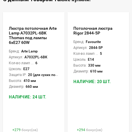
Люстра потолочная Arte
Потолочная люстра
Lamp A7032PL-6BK
Rigor 2844-5P
Thomas под лампы
Бренд:
Favourite
6xE27 60W
Артикул:
2844-5P
Бренд:
Arte Lamp
Кол-во ламп или LED:
5
Артикул:
A7032PL-6BK
Цоколь:
E14
Кол-во ламп или LED:
6
Высота:
330 мм
Цоколь:
E27
Диаметр:
610 мм
Защита IP:
20 (для сухих пом.)
Высота:
410 мм
НАЛИЧИЕ: 20 ШТ.
Диаметр:
660 мм
НАЛИЧИЕ: 24 ШТ.
+
279
бонус(ов)
+
294
бонус(ов)