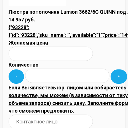
Люстра потолочная Lumion 3662/6C QUINN под
14 957 руб.
{"93228":
{"id":"93228","sku_name":"","available":"1","price":"
Желаемая цена
Количество
Если Вы являетесь юр. лицом или собираетесь
количестве, мы можем (в зависимости от тек
объема запроса) снизить цену. Заполните фор
что сможем предложить.