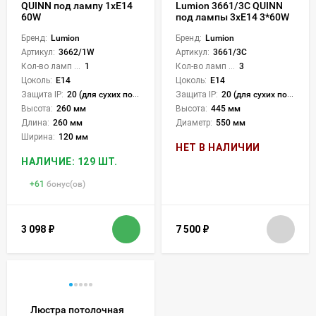
QUINN под лампу 1xE14
Lumion 3661/3C QUINN
60W
под лампы 3xE14 3*60W
Бренд:
Lumion
Бренд:
Lumion
Артикул:
3662/1W
Артикул:
3661/3C
Кол-во ламп или LED:
1
Кол-во ламп или LED:
3
Цоколь:
E14
Цоколь:
E14
Защита IP:
20 (для сухих пом.)
Защита IP:
20 (для сухих пом.)
Высота:
260 мм
Высота:
445 мм
Длина:
260 мм
Диаметр:
550 мм
Ширина:
120 мм
НЕТ В НАЛИЧИИ
НАЛИЧИЕ: 129 ШТ.
+
61
бонус(ов)
3 098
₽
7 500
₽
Люстра потолочная