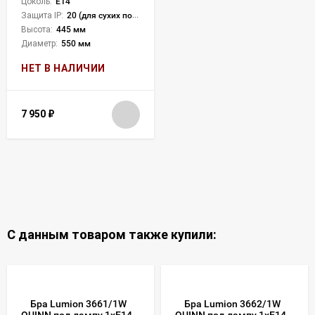
Цоколь:
E14
Защита IP:
20 (для сухих пом.)
Высота:
445 мм
Диаметр:
550 мм
НЕТ В НАЛИЧИИ
7 950
₽
С данным товаром также купили:
Бра Lumion 3661/1W
Бра Lumion 3662/1W
QUINN под лампу 1xE14
QUINN под лампу 1xE14