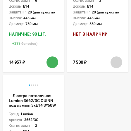
Кол-во ламп или LED:
6
Кол-во ламп или LED:
3
Цоколь:
E14
Цоколь:
E14
Защита IP:
20 (для сухих пом.)
Защита IP:
20 (для сухих пом.)
Высота:
445 мм
Высота:
445 мм
Диаметр:
750 мм
Диаметр:
550 мм
НАЛИЧИЕ: 98 ШТ.
НЕТ В НАЛИЧИИ
+
299
бонус(ов)
14 957
₽
7 500
₽
Люстра потолочная
Lumion 3662/3C QUINN
под лампы 3xE14 3*60W
Бренд:
Lumion
Артикул:
3662/3C
Кол-во ламп или LED:
3