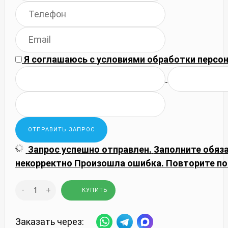
Я соглашаюсь с
условиями обработки
персон
Запрос успешно отправлен.
Заполните обяз
некорректно
Произошла ошибка. Повторите по
-
+
КУПИТЬ
Заказать через: