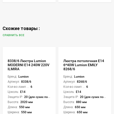
Схожие товары :
СРАВНИТЬ ВСЕ
8338/6 Люстра Lumion
Люстра потолочная Е14
MODERNI E14 240W 220V
6*40W Lumion EMILY
ILMIRA
8268/6
Бренд:
Lumion
Бренд:
Lumion
Артикул:
8338/6
Артикул:
8268/6
Кол-во ламп или LED:
6
Кол-во ламп или LED:
6
Цоколь:
E14
Цоколь:
E14
Защита IP:
20 (для сухих пом.)
Защита IP:
20 (для сухих пом.)
Высота:
2020 мм
Высота:
880 мм
Длина:
550 мм
Длина:
650 мм
Ширина:
550 мм
Ширина:
650 мм