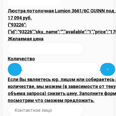
Люстра потолочная Lumion 3661/6C QUINN под
17 094 руб.
{"93226":
{"id":"93226","sku_name":"","available":"1","price":"1
Желаемая цена
Количество
Если Вы являетесь юр. лицом или собираетесь
количестве, мы можем (в зависимости от тек
объема запроса) снизить цену. Заполните фор
посмотрим что сможем предложить.