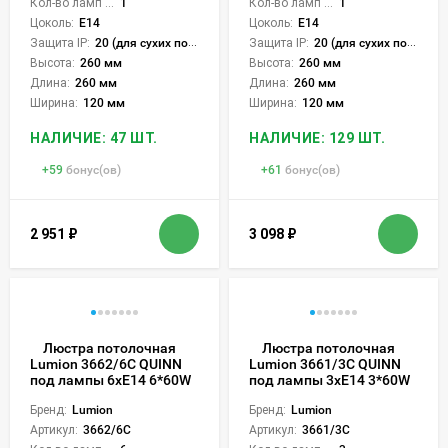
Кол-во ламп или LED:
1
Кол-во ламп или LED:
1
Цоколь:
E14
Цоколь:
E14
Защита IP:
20 (для сухих пом.)
Защита IP:
20 (для сухих пом.)
Высота:
260 мм
Высота:
260 мм
Длина:
260 мм
Длина:
260 мм
Ширина:
120 мм
Ширина:
120 мм
НАЛИЧИЕ: 47 ШТ.
НАЛИЧИЕ: 129 ШТ.
+
59
бонус(ов)
+
61
бонус(ов)
2 951
₽
3 098
₽
Люстра потолочная
Люстра потолочная
Lumion 3662/6C QUINN
Lumion 3661/3C QUINN
под лампы 6xE14 6*60W
под лампы 3xE14 3*60W
Бренд:
Lumion
Бренд:
Lumion
Артикул:
3662/6C
Артикул:
3661/3C