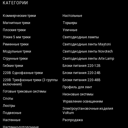
КАТЕГОРИИ
Коммерческие треки
Настольные
Магнитные треки
Торшеры
Плоские треки
Уличные
Узкие 5 мм треки
Светодиодные лампы
Ременные треки
Светодиодные ленты Maytoni
Модульные треки
Светодиодные ленты Novotech
Струнные треки
Светодиодные ленты Arte Lamp
Гибкие треки
Блоки питания 220-12В
220В Однофазные треки
Блоки питания 220-24В
220В Трехфазные треки (3 группы
Блоки питания 220-48В
включения)
Профиль для лент
Готовые трековые системы
Неоновые системы
Споты
Управление освещением
Люстры
Электроустановочные изделия
Подвесные
Voltum
Настенные
Распродажа
Настенно-потолочные