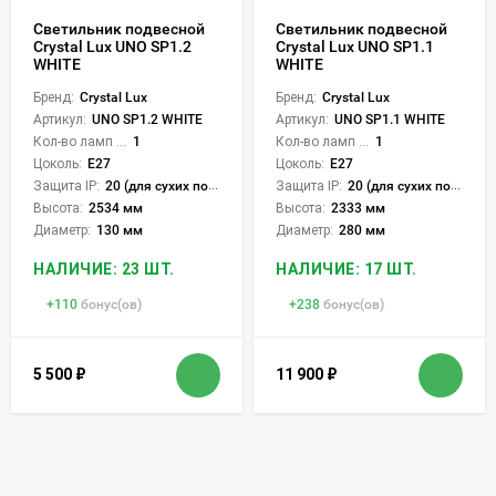
Светильник подвесной
Светильник подвесной
Crystal Lux UNO SP1.2
Crystal Lux UNO SP1.1
WHITE
WHITE
Бренд:
Crystal Lux
Бренд:
Crystal Lux
Артикул:
UNO SP1.2 WHITE
Артикул:
UNO SP1.1 WHITE
Кол-во ламп или LED:
1
Кол-во ламп или LED:
1
Цоколь:
E27
Цоколь:
E27
Защита IP:
20 (для сухих пом.)
Защита IP:
20 (для сухих пом.)
Высота:
2534 мм
Высота:
2333 мм
Диаметр:
130 мм
Диаметр:
280 мм
НАЛИЧИЕ: 23 ШТ.
НАЛИЧИЕ: 17 ШТ.
+
110
бонус(ов)
+
238
бонус(ов)
5 500
₽
11 900
₽