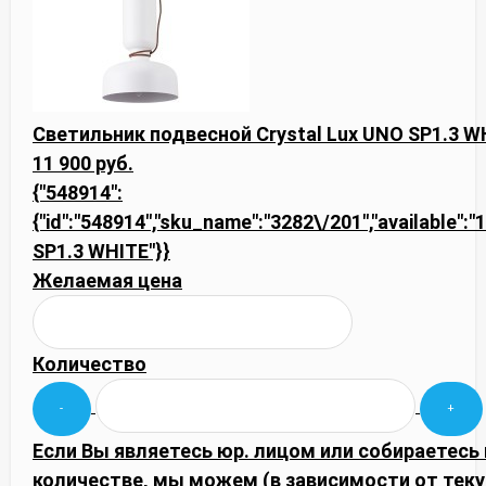
Светильник подвесной Crystal Lux UNO SP1.3 W
11 900 руб.
{"548914":
{"id":"548914","sku_name":"3282\/201","available":"1
SP1.3 WHITE"}}
Желаемая цена
Количество
Если Вы являетесь юр. лицом или собираетесь
количестве, мы можем (в зависимости от тек