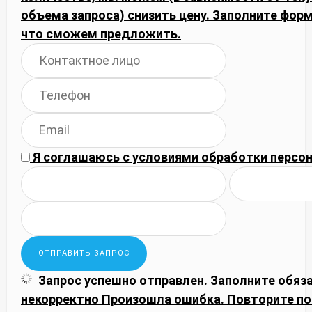
объема запроса) снизить цену. Заполните фор
что сможем предложить.
Я соглашаюсь с
условиями обработки
персон
Запрос успешно отправлен.
Заполните обяз
некорректно
Произошла ошибка. Повторите по