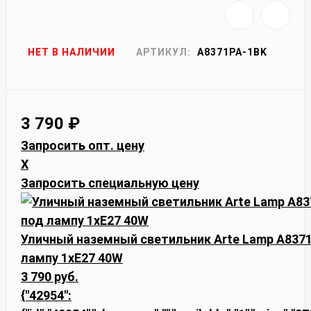
НЕТ В НАЛИЧИИ
АРТИКУЛ:
A8371PA-1BK
3 790
₽
Запросить опт. цену
X
Запросить специальную цену
Уличный наземный светильник Arte Lamp A8371
лампу 1xE27 40W
3 790 руб.
{"42954":