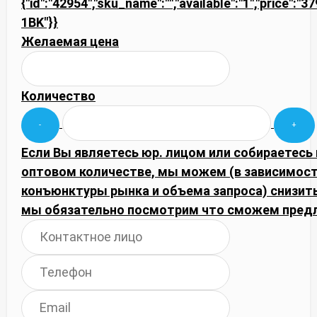
{"id":"42954","sku_name":"","available":"1","price":"
1BK"}}
Желаемая цена
Количество
Если Вы являетесь юр. лицом или собираетесь 
оптовом количестве, мы можем (в зависимост
конъюнктуры рынка и объема запроса) снизить
мы обязательно посмотрим что сможем пред