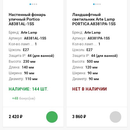
Настенный фонарь
Ландшафтный
уличный Portico
светильник Arte Lamp
A8381AL-1SS
PORTICA A8381PA-1SS
Бренд:
Arte Lamp
Бренд:
Arte Lamp
Артикул:
A8381AL-1SS
Артикул:
A8381PA-1SS
Кол-во ламп или LED:
1
Кол-во ламп или LED:
1
Цоколь:
E27
Цоколь:
E27
Защита IP:
44 (для ванной)
Защита IP:
44 (для ванной)
Высота:
230 мм
Высота:
500 мм
Длина:
140 мм
Длина:
120 мм
Ширина:
90 мм
Ширина:
90 мм
Диаметр:
110 мм
Диаметр:
90 мм
НАЛИЧИЕ: 144 ШТ.
НЕТ В НАЛИЧИИ
+
48
бонус(ов)
2 420
₽
3 860
₽