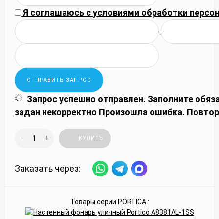
Я соглашаюсь с
условиями обработки
персон
Запрос успешно отправлен.
Заполните обяз
задан некорректно
Произошла ошибка. Повтор
-
+
КУПИТЬ
Заказать через:
Товары серии
PORTICA
: