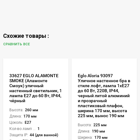
Схожие товары :
СРАВНИТЬ ВСЕ
33627 EGLO ALAMONTE
Eglo Aloria 93097
SMOKE (Аламонте
Уличное настенное бра в
Смоук) уличный
стиле лофт, лампа 1xE27
настенный светильник, 1
до 60 Вт, 220В, IP44,
лампа E27 до 60 Вт, IP44,
черный литой алюминий
чёрный
и прозрачный
пластиковый плафон,
Высота:
260 мм
ширина 170 мм, высота
225 мм, вынос 190 мм
Длина:
170 мм
Цоколь:
E27
Высота:
225 мм
Кол-во ламп или LED:
1
Длина:
190 мм
Защита IP:
44 (для ванной)
Ширина:
170 мм